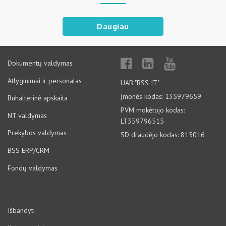
Daugiau
Dokumentų valdymas
Atlyginimai ir personalas
UAB "BSS IT"
Įmonės kodas: 135979659
Buhalterinė apskaita
PVM mokėtojo kodas:
NT valdymas
LT359796515
Prekybos valdymas
SD draudėjo kodas: 815016
BSS ERP/CRM
Fondų valdymas
Išbandyti