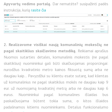
Apyvartų vedimo portalą.
Dar nematėte? susipažinti padės
instrukcija, kurią
rasite čia
2. Realizavome visiškai naują komunalinių mokesčių ne
pagal skaitiklius skaičiavimo metodiką.
Reikiamai aprašius
Nuomos sutarties detales, komunalinis mokestis (ne pagal
skaitiklius) nuomininkui gali būti skaičiuojamas proporcingai:
nurodžius kvadratinio metro kainos fiksuotą sumą arba ne
daugiau kaip... Pavyzdžiui su klientu esate sutarę, kad klientas
už komunalinius ne pagal skaitiklius mokės ne daugiau kaip 9
eur. už nuomojamą kvadratinį metrą arba ne daugiau kaip 6
eurus. Nuomininkui pagal komunalines išlaidas bus
paskaičiuojama būtent tokia suma, o kitos išlaidos
padalinamos kitiems nuomininkams. Detalus funkcionalumo