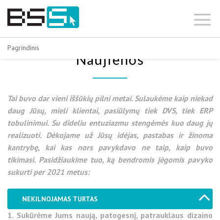
Skip
to
content
Pagrindinis
Naujienos
Tai buvo dar vieni iššūkių pilni metai. Sulaukėme kaip niekad
daug Jūsų, mieli klientai, pasiūlymų tiek DVS, tiek ERP
tobulinimui. Su dideliu entuziazmu stengėmės kuo daug jų
realizuoti. Dėkojame už Jūsų idėjas, pastabas ir žinoma
kantrybę, kai kas nors pavykdavo ne taip, kaip buvo
tikimasi. Pasidžiaukime tuo, ką bendromis jėgomis pavyko
sukurti per 2021 metus:
NEKILNOJAMAS TURTAS
1. Sukūrėme Jums naują, patogesnį, patrauklaus dizaino