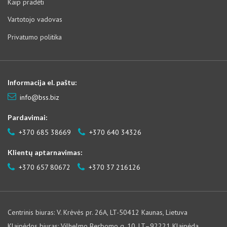
Kaip pradėti
Vartotojo vadovas
Privatumo politika
Informacija el. paštu:
info@bss.biz
Pardavimai:
+370 685 38669
+370 640 34326
Klientų aptarnavimas:
+370 657 80672
+370 37 216126
Centrinis biuras: V. Krėvės pr. 26A, LT-50412 Kaunas, Lietuva
Klaipėdos biuras: Vilhelmo Berbomo g. 10, LT–92221 Klaipėda,