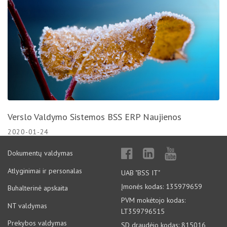
Verslo Valdymo Sistemos BSS ERP Naujienos
2020-01-24
Dokumentų valdymas
Atlyginimai ir personalas
UAB "BSS IT"
Įmonės kodas: 135979659
Buhalterinė apskaita
PVM mokėtojo kodas:
NT valdymas
LT359796515
Prekybos valdymas
SD draudėjo kodas: 815016