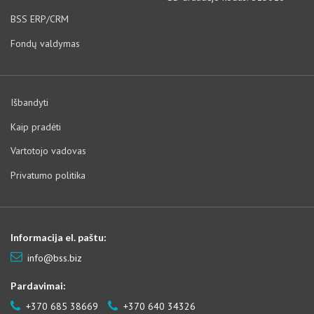
BSS ERP/CRM
Fondų valdymas
Išbandyti
Kaip pradėti
Vartotojo vadovas
Privatumo politika
Informacija el. paštu:
info@bss.biz
Pardavimai:
+370 685 38669
+370 640 34326