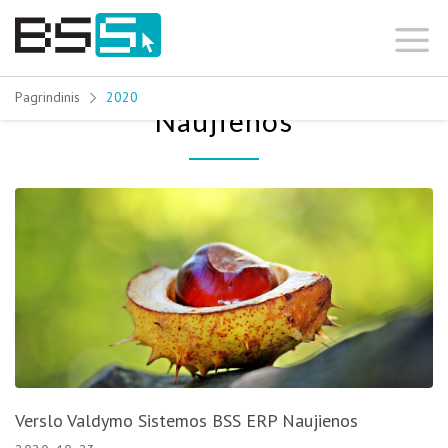
Skip
to
content
Pagrindinis
2020
Naujienos
Verslo Valdymo Sistemos BSS ERP Naujienos