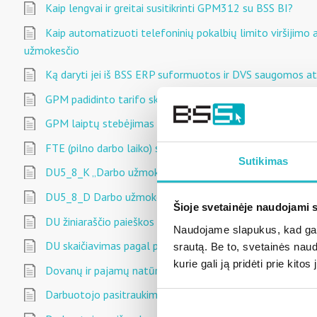
Kaip lengvai ir greitai susitikrinti GPM312 su BSS BI?
Kaip automatizuoti telefoninių pokalbių limito viršijimo 
užmokesčio
Ką daryti jei iš BSS ERP suformuotos ir DVS saugomos at
GPM padidinto tarifo skaičiavimas, kai pasiekiamos VDU r
GPM laiptų stebėjimas DU žiniaraštyje
FTE (pilno darbo laiko) skaičiavimas
Sutikimas
DU5_8_K „Darbo užmokesčio žiniaraštis (konfigūruojamas)
DU5_8_D Darbo užmokesčio žiniaraščio konfigūravimas
Šioje svetainėje naudojami 
DU žiniaraščio paieškos konfigūracija
Naudojame slapukus, kad galė
DU skaičiavimas pagal pareigybės kategoriją
srautą. Be to, svetainės nau
kurie gali ją pridėti prie kit
Dovanų ir pajamų natūra apskaitymo ypatumai
Darbuotojo pasitraukimo iš pensijų kaupimo apskaitymas