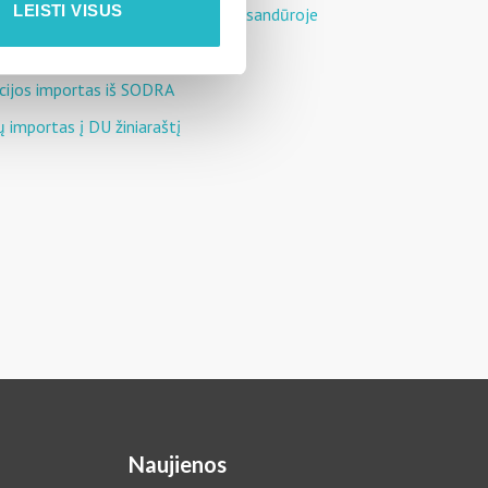
LEISTI VISUS
darbuotojas atostogauja mėnesių sandūroje
čiavimo atmintinė Buhalteriui
cijos importas iš SODRA
 importas į DU žiniaraštį
Naujienos