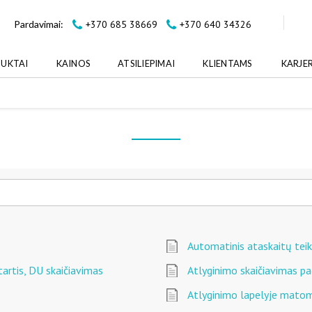
+370 685 38669
+370 640 34326
Pardavimai:
UKTAI
KAINOS
ATSILIEPIMAI
KLIENTAMS
KARJE
Automatinis ataskaitų te
tartis, DU skaičiavimas
Atlyginimo skaičiavimas pag
Atlyginimo lapelyje matom