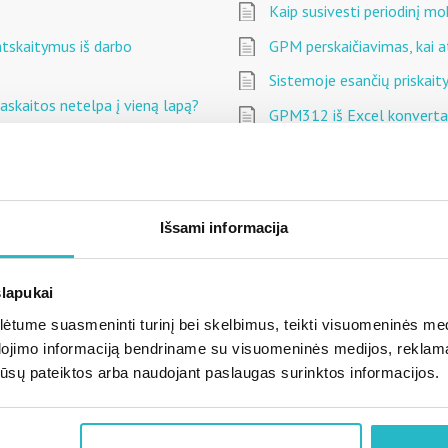
Kaip susivesti periodinį mo
atskaitymus iš darbo
GPM perskaičiavimas, kai a
Sistemoje esančių priskai
askaitos netelpa į vieną lapą?
GPM312 iš Excel konvert
ibos
Priskaityto ir išmokėto d
Kodėl registruojant sumas 
Prastovos, kai LRV paskelbi
Išsami informacija
" ataskaitos konfigūracija
Įvairūs prastovų skaičiavi
SODRA "lubų" registravima
slapukai
10. Darbo užmokesčio skai
tume suasmeninti turinį bei skelbimus, teikti visuomeninės medij
dojimo informaciją bendriname su visuomeninės medijos, reklamav
11. Darbo užmokesčio išm
os jūsų pateiktos arba naudojant paslaugas surinktos informacijos.
13. Darbuotojo atleidimas 
Papildomų įmokų dėl SODR