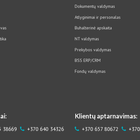
Dokumentų valdymas
Atlyginimai ir personalas
ovas
Buhalterinė apskaita
tika
NT valdymas
Prekybos valdymas
BSS ERP/CRM
Fondų valdymas
ai:
Klientų aptarnavimas:
5 38669
+370 640 34326
+370 657 80672
+370