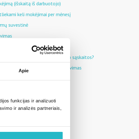
kėjimą (išskaitą iš darbuotojo)
tliekami keli mokėjimai per mėnesį
tymų suvestinė
avimas
arbo užmokesčio taisymas
apskaitai neišrenka sąskaitų plano sąskaitos?
a ekstremaliąją situaciją, registravimas
Apie
mo būdai
s
čiavimas
os funkcijas ir analizuoti
imo ir analizės partneriais,
okėjimas
iš darbo
OS grindų registravimas