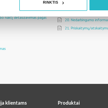
RINKTIS
15. SODRA mokėjimai, kai 
jos kiekius
18. Darbo užmokesčio skai
arbo naktį detalizavimas pagal
20. Nedarbingumo informa
21. Priskaitymų/atskaitymų
imas
ja klientams
Produktai