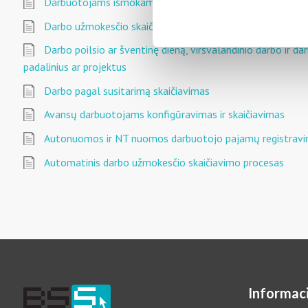
Darbuotojams išmokamų premijų administravimas
Darbo užmokesčio skaičiavimas pagal pagamintus produkci
Darbo poilsio ar šventinę dieną, viršvalandinio darbo ir d
padalinius ar projektus
Darbo pagal susitarimą skaičiavimas
Avansų darbuotojams konfigūravimas ir skaičiavimas
Autonuomos ir NT nuomos darbuotojo pajamų registrav
Automatinis darbo užmokesčio skaičiavimo procesas
Informaci