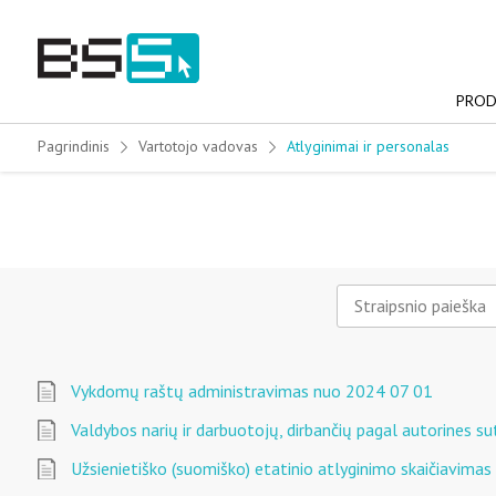
Skip
to
content
PROD
Pagrindinis
Vartotojo vadovas
Atlyginimai ir personalas
Vykdomų raštų administravimas nuo 2024 07 01
Valdybos narių ir darbuotojų, dirbančių pagal autorines su
Užsienietiško (suomiško) etatinio atlyginimo skaičiavimas