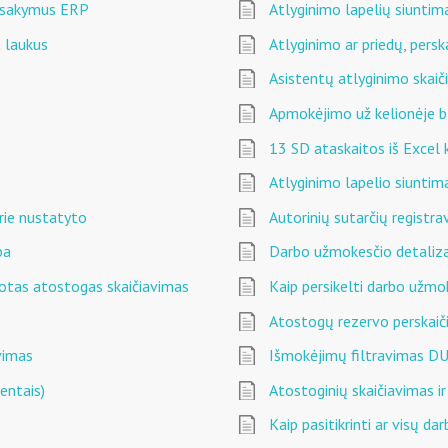
 įsakymus ERP
Atlyginimo lapelių siuntim
t laukus
Atlyginimo ar priedų, persk
Asistentų atlyginimo skaič
Apmokėjimo už kelionėje b
13 SD ataskaitos iš Excel
Atlyginimo lapelio siuntim
rie nustatyto
Autorinių sutarčių registr
ba
Darbo užmokesčio detaliza
dotas atostogas skaičiavimas
Kaip persikelti darbo užmo
Atostogų rezervo perskaič
vimas
Išmokėjimų filtravimas D
entais)
Atostoginių skaičiavimas i
Kaip pasitikrinti ar visų d