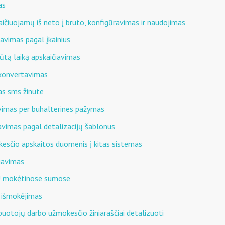
as
aičiuojamų iš neto į bruto, konfigūravimas ir naudojimas
iavimas pagal įkainius
ūtą laiką apskaičiavimas
 konvertavimas
as sms žinute
avimas per buhalterines pažymas
vimas pagal detalizacijų šablonus
kesčio apskaitos duomenis į kitas sistemas
iavimas
U mokėtinose sumose
r išmokėjimas
arbuotojų darbo užmokesčio žiniaraščiai detalizuoti