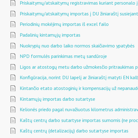
Priskaitymų/atskaitymų registravimas kuriant personalo
Priskaitymų/atskaitymų importas į DU žiniaraštį susiejan
Periodinių mokėjimų importas iš excel failo
Padalinių kintamųjų importas
Nuokrypių nuo darbo laiko normos skaičiavimo ypatybės
NPD formulės parinkimas metų sandūroje
Ligos ar atostogų metu darbo užmokesčio pritraukimas p
Konfigūracija, norint DU lapelį ar žiniaraštį matyti EN kal
Kintančio etato atostoginių ir kompensacijų už nepanau
Kintamųjų importas darbo sutartyse
Kelionės priedo pagal nuvažiuotus kilometrus administra
Kaštų centrų darbo sutartyse importas sumomis (ne proc
Kaštų centrų (detalizacijų) darbo sutartyse importas