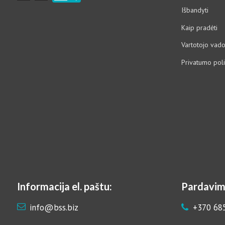
Išbandyti
Kaip pradėti
Vartotojo vad
Privatumo poli
Informacija el. paštu:
Pardavim
info@bss.biz
+370 68