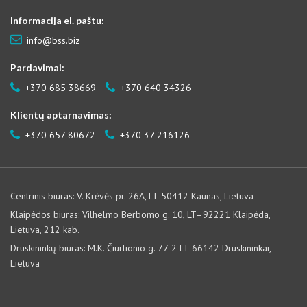
Informacija el. paštu:
info@bss.biz
Pardavimai:
+370 685 38669
+370 640 34326
Klientų aptarnavimas:
+370 657 80672
+370 37 216126
Centrinis biuras: V. Krėvės pr. 26A, LT-50412 Kaunas, Lietuva
Klaipėdos biuras: Vilhelmo Berbomo g. 10, LT–92221 Klaipėda,
Lietuva, 212 kab.
Druskininkų biuras: M.K. Čiurlionio g. 77-2 LT-66142 Druskininkai,
Lietuva