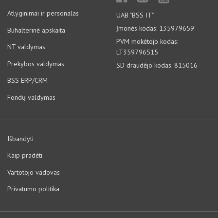
Atlyginimai ir personalas
UAB "BSS IT"
Įmonės kodas: 135979659
Buhalterinė apskaita
PVM mokėtojo kodas:
NT valdymas
LT359796515
Prekybos valdymas
SD draudėjo kodas: 815016
BSS ERP/CRM
Fondų valdymas
Išbandyti
Kaip pradėti
Vartotojo vadovas
Privatumo politika