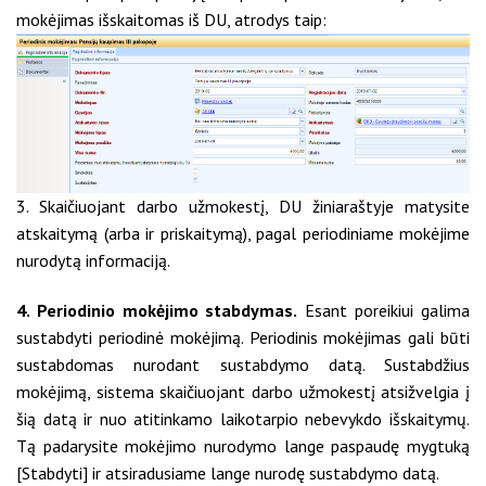
mokėjimas išskaitomas iš DU, atrodys taip:
3. Skaičiuojant darbo užmokestį, DU žiniaraštyje matysite
atskaitymą (arba ir priskaitymą), pagal periodiniame mokėjime
nurodytą informaciją.
4. Periodinio mokėjimo stabdymas.
Esant poreikiui galima
sustabdyti periodinė mokėjimą. Periodinis mokėjimas gali būti
sustabdomas nurodant sustabdymo datą. Sustabdžius
mokėjimą, sistema skaičiuojant darbo užmokestį atsižvelgia į
šią datą ir nuo atitinkamo laikotarpio nebevykdo išskaitymų.
Tą padarysite mokėjimo nurodymo lange paspaudę mygtuką
[Stabdyti] ir atsiradusiame lange nurodę sustabdymo datą.