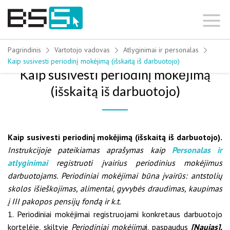
Skip
to
content
Pagrindinis
Vartotojo vadovas
Atlyginimai ir personalas
Kaip susivesti periodinį mokėjimą (išskaitą iš darbuotojo)
Kaip susivesti periodinį mokėjimą
(išskaitą iš darbuotojo)
Kaip susivesti periodinį mokėjimą (išskaitą iš darbuotojo).
Instrukcijoje pateikiamas aprašymas kaip
Personalas ir
atlyginimai
registruoti įvairius periodinius mokėjimus
darbuotojams. Periodiniai mokėjimai būna įvairūs: antstolių
skolos išieškojimas, alimentai, gyvybės draudimas, kaupimas
į III pakopos pensijų fondą ir k.t.
1. Periodiniai mokėjimai registruojami konkretaus darbuotojo
kortelėje, skiltyje
Periodiniai mokėjima
i, paspaudus
[Naujas].