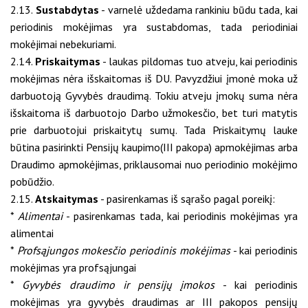
2.13.
Sustabdytas
- varnelė uždedama rankiniu būdu tada, kai
periodinis mokėjimas yra sustabdomas, tada periodiniai
mokėjimai nebekuriami.
2.14.
Priskaitymas
- laukas pildomas tuo atveju, kai periodinis
mokėjimas nėra išskaitomas iš DU. Pavyzdžiui įmonė moka už
darbuotoją Gyvybės draudimą. Tokiu atveju įmokų suma nėra
išskaitoma iš darbuotojo Darbo užmokesčio, bet turi matytis
prie darbuotojui priskaitytų sumų. Tada Priskaitymų lauke
būtina pasirinkti Pensijų kaupimo(III pakopa) apmokėjimas arba
Draudimo apmokėjimas, priklausomai nuo periodinio mokėjimo
pobūdžio.
2.15.
Atskaitymas
- pasirenkamas iš sąrašo pagal poreikį:
*
Alimentai
- pasirenkamas tada, kai periodinis mokėjimas yra
alimentai
*
Profsąjungos mokesčio periodinis mokėjimas
- kai periodinis
mokėjimas yra profsąjungai
*
Gyvybės draudimo ir pensijų įmokos
- kai periodinis
mokėjimas yra gyvybės draudimas ar III pakopos pensijų