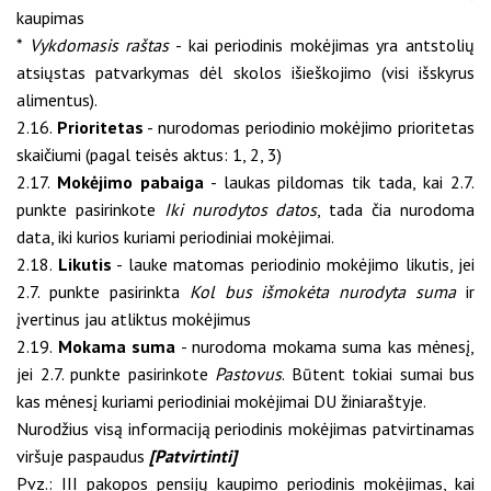
kaupimas
*
Vykdomasis raštas
- kai periodinis mokėjimas yra antstolių
atsiųstas patvarkymas dėl skolos išieškojimo (visi išskyrus
alimentus).
2.16.
Prioritetas
- nurodomas periodinio mokėjimo prioritetas
skaičiumi (pagal teisės aktus: 1, 2, 3)
2.17.
Mokėjimo pabaiga
- laukas pildomas tik tada, kai 2.7.
punkte pasirinkote
Iki nurodytos datos
, tada čia nurodoma
data, iki kurios kuriami periodiniai mokėjimai.
2.18.
Likutis
- lauke matomas periodinio mokėjimo likutis, jei
2.7. punkte pasirinkta
Kol bus išmokėta nurodyta suma
ir
įvertinus jau atliktus mokėjimus
2.19.
Mokama suma
- nurodoma mokama suma kas mėnesį,
jei 2.7. punkte pasirinkote
Pastovus
. Būtent tokiai sumai bus
kas mėnesį kuriami periodiniai mokėjimai DU žiniaraštyje.
Nurodžius visą informaciją periodinis mokėjimas patvirtinamas
viršuje paspaudus
[Patvirtinti]
Pvz.: III pakopos pensijų kaupimo periodinis mokėjimas, kai