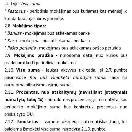
skiltyje
Visa suma
*
Pastovus
- periodinis mokėjimas bus kuriamas kas mėnesį iki
kol darbuotojas dirbs įmonėje.
2.8.
Mokėjimo tipas:
*
Bankas
- mokėjimas bus atliekamas banke
*
Kasa
- mokėjimas bus atliekamas per kasą
*
Pašto perlaida
- mokėjimas bus atliekamas pašto perlaida
2.9.
Mokėjimo pradžia
- nurodoma data, nuo kurios bus
pradedami kurti periodiniai mokėjimai.
2.10.
Visa suma
- laukas aktyvus tik tada, jei 2.7. punkte
pasirinkote
Kol bus išmokėta nurodyta suma
. Tada čia
nurodoma pilna išmokėjimų suma.
2.11.
Procentas, nuo atskaitymų (neviršijant įstatymais
numatytų lubų %)
- nurodomas procentas, jei numatyta, kad
periodinio mokėjimo suma bus konkretus procentas nuo
priskaityto DU.
2.12.
Išmokėtas
- varnelė užsideda automatiškai tada, kai
baigiama išmokėti visa suma, nurodyta 2.10. punkte.