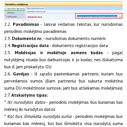
2.2.
Pavadinimas
- laisvai vedamas tekstas, kur nurodomas
periodinio mokėjimo pavadinimas
2.3.
Dokumento nr.
- nurodomas dokumento numeris
2.4.
Registracijos data
- dokumento registracijos data
2.5.
Mokėtojas ir mokėtojo asmens kodas
- pagal
nutylėjimą visada bus darbuotojas ir jo kodas, nes išskaitoma
bus iš jam priskaityto DU.
2.6.
Gavėjas
- iš sąrašo pasirenkamas partneris, kuriam bus
pervedamos sumos (šiam partneriui bus sukurta mokėtina
suma DU mokėtinose sumose, jam bus atliekamas mokėjimas)
2.7.
Atskaitymo tipas:
*
Iki nurodytos datos
- periodinis mokėjimas bus kuriamas kas
mėnesį iki nurodytos datos
*
Kol bus išmokėta nurodyta suma
- periodinis mokėjimas bus
kuriamas kas mėnesį, kol bus išmokėta visa nurodyta suma