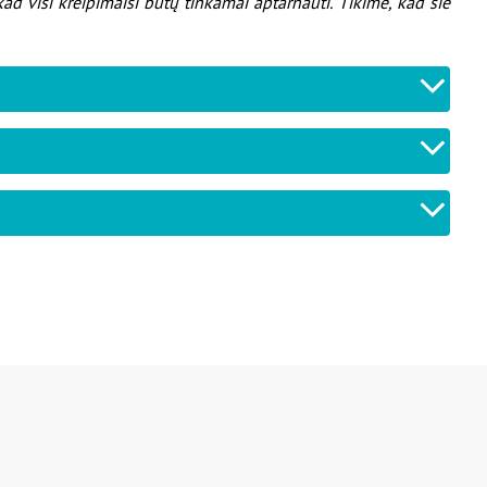
ad visi kreipimaisi būtų tinkamai aptarnauti. Tikime, kad šie