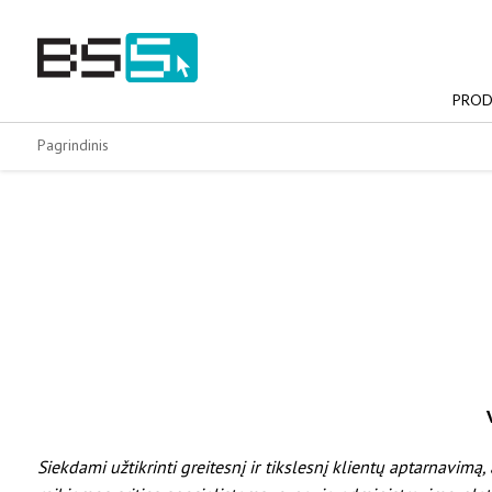
Skip
to
content
PROD
Pagrindinis
Siekdami užtikrinti greitesnį ir tikslesnį klientų aptarnavi