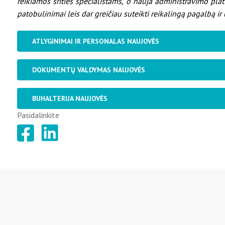
reikiamos srities specialistams, o nauja administravimo plat
patobulinimai leis dar greičiau suteikti reikalingą pagalbą ir
ATLYGINIMAI IR PERSONALAS NAUJOVĖS
DOKUMENTŲ VALDYMAS NAUJOVĖS
BUHALTERIJA NAUJOVĖS
Pasidalinkite