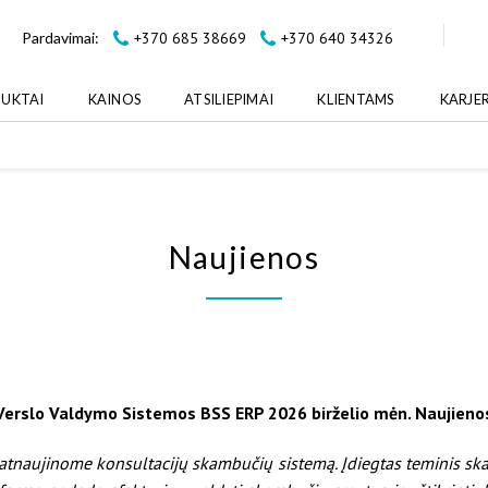
+370 685 38669
+370 640 34326
Pardavimai:
UKTAI
KAINOS
ATSILIEPIMAI
KLIENTAMS
KARJE
Naujienos
Verslo Valdymo Sistemos BSS ERP 2026 birželio mėn. Naujieno
mą, atnaujinome konsultacijų skambučių sistemą. Įdiegtas teminis sk