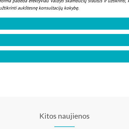
forma padeda efektyviau valdyti skambučių srautus ir užtikrinti, k
 užtikrinti aukštesnę konsultacijų kokybę.
Kitos naujienos