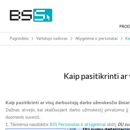
Skip
to
content
PROD
Pagrindinis
Vartotojo vadovas
Atlyginimai ir personalas
Ka
Kaip pasitikrinti a
Kaip pasitikrinti ar visų darbuotojų darbo užmokesčio žiniar
Dažnas atvejis, kai skaičiuojant darbo užmokestį privaloma jį de
duomenis suvesti.
1. Tikrinimui naudokite
BSS Personalas ir atlyginimai
skiltį
DU su