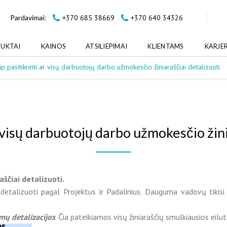
+370 685 38669
+370 640 34326
Pardavimai:
UKTAI
KAINOS
ATSILIEPIMAI
KLIENTAMS
KARJE
ip pasitikrinti ar visų darbuotojų darbo užmokesčio žiniaraščiai detalizuoti
r visų darbuotojų darbo užmokesčio žini
aščiai detalizuoti.
talizuoti pagal Projektus ir Padalinius. Dauguma vadovų tikisi mat
mų detalizacijo
s
. Čia pateikiamos visų žiniaraščių smulkiausios eilut