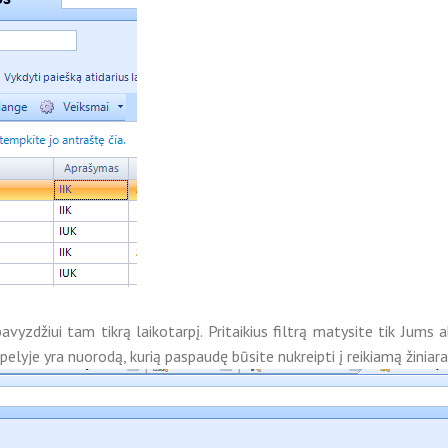
avyzdžiui tam tikrą laikotarpį. Pritaikius filtrą matysite tik Jum
pelyje yra nuorodą, kurią paspaudę būsite nukreipti į reikiamą žiniara