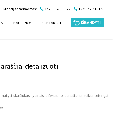
+370 657 80672
+370 37 216126
Klientų aptarnavimas:
IŠBANDYTI
RA
NAUJIENOS
KONTAKTAI
araščiai detalizuoti
yti skaičiukus įvairiais pjūviais, o buhalteriui reikia teisingai
ės.