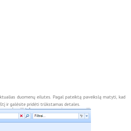
s aktualias duomenų eilutes. Pagal pateiktą paveikslą matyti, kad
štį ir galėsite pridėti trūkstamas detales.