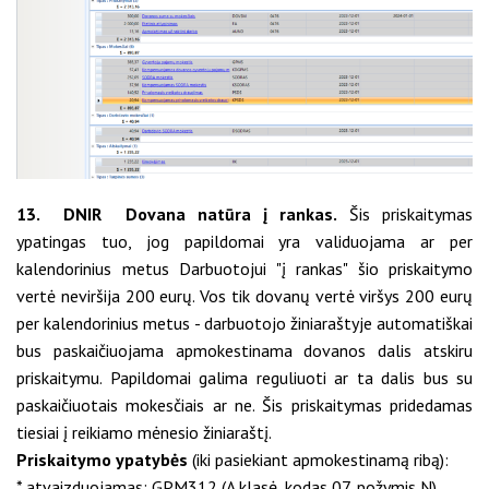
13. DNIR Dovana natūra į rankas.
Šis priskaitymas
ypatingas tuo, jog papildomai yra validuojama ar per
kalendorinius metus Darbuotojui "į rankas" šio priskaitymo
vertė neviršija 200 eurų. Vos tik dovanų vertė viršys 200 eurų
per kalendorinius metus - darbuotojo žiniaraštyje automatiškai
bus paskaičiuojama apmokestinama dovanos dalis atskiru
priskaitymu. Papildomai galima reguliuoti ar ta dalis bus su
paskaičiuotais mokesčiais ar ne. Šis priskaitymas pridedamas
tiesiai į reikiamo mėnesio žiniaraštį.
Priskaitymo ypatybės
(iki pasiekiant apmokestinamą ribą):
* atvaizduojamas: GPM312 (A klasė, kodas 07, požymis N)