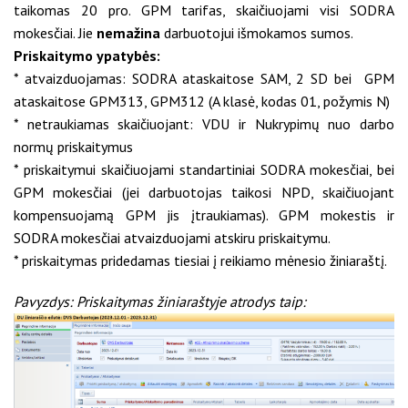
taikomas 20 pro. GPM tarifas, skaičiuojami visi SODRA
mokesčiai. Jie
nemažina
darbuotojui išmokamos sumos.
Priskaitymo ypatybės:
* atvaizduojamas: SODRA ataskaitose SAM, 2 SD bei GPM
ataskaitose GPM313, GPM312 (A klasė, kodas 01, požymis N)
* netraukiamas skaičiuojant: VDU ir Nukrypimų nuo darbo
normų priskaitymus
* priskaitymui skaičiuojami standartiniai SODRA mokesčiai, bei
GPM mokesčiai (jei darbuotojas taikosi NPD, skaičiuojant
kompensuojamą GPM jis įtraukiamas). GPM mokestis ir
SODRA mokesčiai atvaizduojami atskiru priskaitymu.
* priskaitymas pridedamas tiesiai į reikiamo mėnesio žiniaraštį.
Pavyzdys: Priskaitymas žiniaraštyje atrodys taip: