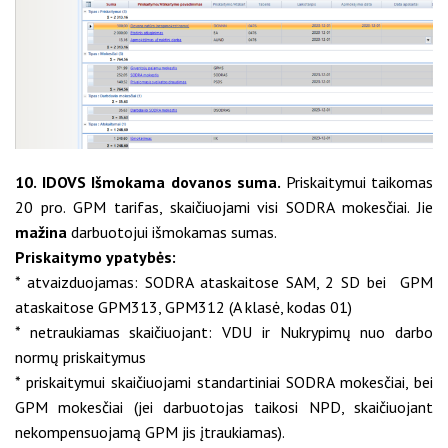
10. IDOVS Išmokama dovanos suma.
Priskaitymui taikomas
20 pro. GPM tarifas, skaičiuojami visi SODRA mokesčiai. Jie
mažina
darbuotojui išmokamas sumas.
Priskaitymo ypatybės:
* atvaizduojamas: SODRA ataskaitose SAM, 2 SD bei GPM
ataskaitose GPM313, GPM312 (A klasė, kodas 01)
* netraukiamas skaičiuojant: VDU ir Nukrypimų nuo darbo
normų priskaitymus
* priskaitymui skaičiuojami standartiniai SODRA mokesčiai, bei
GPM mokesčiai (jei darbuotojas taikosi NPD, skaičiuojant
nekompensuojamą GPM jis įtraukiamas).