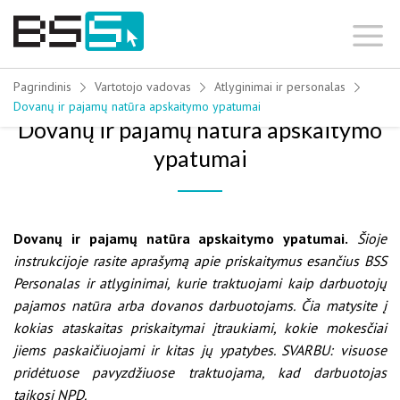
Skip
to
content
Pagrindinis
Vartotojo vadovas
Atlyginimai ir personalas
Dovanų ir pajamų natūra apskaitymo ypatumai
Dovanų ir pajamų natūra apskaitymo
ypatumai
Dovanų ir pajamų natūra apskaitymo ypatumai.
Šioje
instrukcijoje rasite aprašymą apie priskaitymus esančius BSS
Personalas ir atlyginimai, kurie traktuojami kaip darbuotojų
pajamos natūra arba dovanos darbuotojams. Čia matysite į
kokias ataskaitas priskaitymai įtraukiami, kokie mokesčiai
jiems paskaičiuojami ir kitas jų ypatybes. SVARBU: visuose
pridėtuose pavyzdžiuose traktuojama, kad darbuotojas
taikosi NPD.