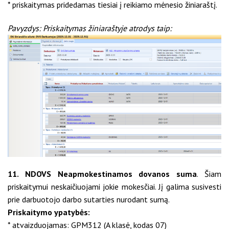
* priskaitymas pridedamas tiesiai į reikiamo mėnesio žiniaraštį.
Pavyzdys: Priskaitymas žiniaraštyje atrodys taip:
11. NDOVS Neapmokestinamos dovanos suma
. Šiam
priskaitymui neskaičiuojami jokie mokesčiai. Jį galima susivesti
prie darbuotojo darbo sutarties nurodant sumą.
Priskaitymo ypatybės:
* atvaizduojamas: GPM312 (A klasė, kodas 07)