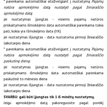
* parenkama automatiškai atsižvelgiant į nustatymą
Pajamų
natūra apmokėjimo datą nustatyti pagal žiniaraščio
apmokėjimo datą
:
jei nustatymas įjungtas - visiems pajamų natūros
priskaitymams išmokėjimo data automatiškai parenkama tokia
pati, kokia yra Išmokėjimo data (IIK)
jei nustatymas išjungtas - data nustatoma pirmoji žiniaraščio
laikotarpio diena
* parenkama automatiškai atsižvelgiant į nustatymą
Pajamų
natūra apmokėjimo datą nustatyti pagal žiniaraščio
paskutinę dieną
:
jei nustatymas įjungtas - visiems pajamų natūros
priskaitymams išmokėjimo data automatiškai parenkama
paskutinė to mėnesio diena
jei nustatymas išjungtas - data nustatoma pirmoji žiniaraščio
laikotarpio diena
SVARBU: gali būti įjungtas tik 1 iš minėtų nustatymų.
Jeigu apmokėjimo datą pakoreguosite pagal poreikį