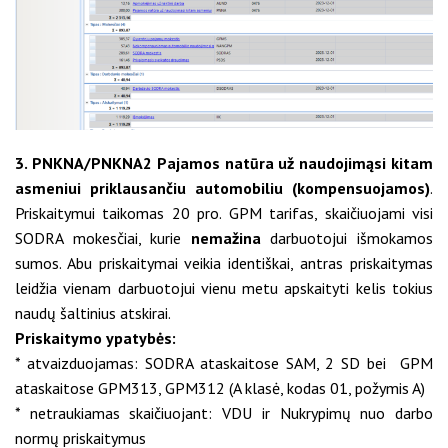
3. PNKNA/PNKNA2 Pajamos natūra už naudojimąsi kitam
asmeniui priklausančiu automobiliu (kompensuojamos)
.
Priskaitymui taikomas 20 pro. GPM tarifas, skaičiuojami visi
SODRA mokesčiai, kurie
nemažina
darbuotojui išmokamos
sumos. Abu priskaitymai veikia identiškai, antras priskaitymas
leidžia vienam darbuotojui vienu metu apskaityti kelis tokius
naudų šaltinius atskirai.
Priskaitymo ypatybės:
* atvaizduojamas: SODRA ataskaitose SAM, 2 SD bei GPM
ataskaitose GPM313, GPM312 (A klasė, kodas 01, požymis A)
* netraukiamas skaičiuojant: VDU ir Nukrypimų nuo darbo
normų priskaitymus