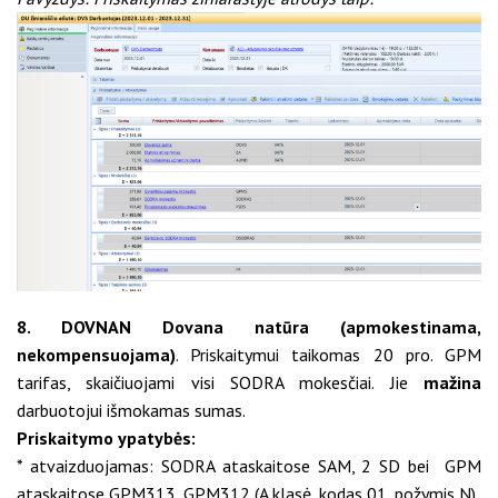
8. DOVNAN Dovana natūra (apmokestinama,
nekompensuojama)
. Priskaitymui taikomas 20 pro. GPM
tarifas, skaičiuojami visi SODRA mokesčiai. Jie
mažina
darbuotojui išmokamas sumas.
Priskaitymo ypatybės:
* atvaizduojamas: SODRA ataskaitose SAM, 2 SD bei GPM
ataskaitose GPM313, GPM312 (A klasė, kodas 01, požymis N)