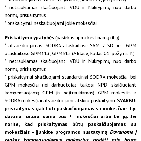
* netraukiamas skaičiuojant: VDU ir Nukrypimų nuo darbo
normų priskaitymus
* priskaitymui neskaičiuojami jokie mokesčiai.
Priskaitymo ypatybės
(pasiekus apmokestinamą ribą):
* atvaizduojamas: SODRA ataskaitose SAM, 2 SD bei GPM
ataskaitose GPM313, GPM312 (A klasė, kodas 01, požymis N)
* netraukiamas skaičiuojant: VDU ir Nukrypimų nuo darbo
normų priskaitymus
* priskaitymui skaičiuojami standartiniai SODRA mokesčiai, bei
GPM mokesčiai (jei darbuotojas taikosi NPD, skaičiuojant
kompensuojamą GPM jis neįtraukiamas). GPM mokestis ir
SODRA mokesčiai atvaizduojami atskiru priskaitymu.
SVARBU:
priskaitymas gali būti paskaičiuojamas su mokesčiais t.y.
dovana natūra suma bus + mokesčiai arba be jų. Jei
norite, kad priskaitymas būtų paskaičiuojamas su
mokesčiais - įjunkite programos nustatymą
Dovanoms į
rankas kompensuojamus mokesčius pridėti prie bruto