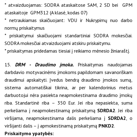
* atvaizduojamas: SODRA ataskaitose SAM, 2 SD bei GPM
ataskaitoje GPM312 (A klasė, kodas 07)
* netraukiamas skaičiuojant: VDU ir Nukrypimų nuo darbo
normų priskaitymus
* priskaitymui skaičiuojami standartiniai SODRA mokesčiai.
SODRA mokesčiai atvaizduojami atskiru priskaitymu.
* priskaitymas pridedamas tiesiai į reikiamo mėnesio žiniaraštį.
15.
DRM - Draudimo įmoka.
Priskaitymas naudojamas
darbdavio motyvacinėms įmokoms papildomam savanoriškam
draudimui apskaityti. Įvedus bendrą draudimo įmokos sumą,
sistema automatiškai tikrina, ar per kalendorinius metus
darbuotojui nėra pasiekta neapmokestinama draudimo įmokų
riba. Standartinė riba – 350 Eur. Jei riba nepasiekta, suma
perkeliama į neapmokestinamą priskaitymą
SDRDA2
. Jei riba
viršijama, neapmokestinama dalis perkeliama į
SDRDA2
, o
viršijanti dalis – į apmokestinamą priskaitymą
PNKD2
.
Priskaitymo ypatybės: