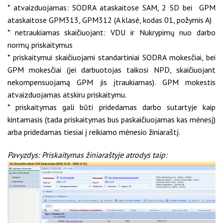
* atvaizduojamas: SODRA ataskaitose SAM, 2 SD bei GPM
ataskaitose GPM313, GPM312 (A klasė, kodas 01, požymis A)
* netraukiamas skaičiuojant: VDU ir Nukrypimų nuo darbo
normų priskaitymus
* priskaitymui skaičiuojami standartiniai SODRA mokesčiai, bei
GPM mokesčiai (jei darbuotojas taikosi NPD, skaičiuojant
nekompensuojamą GPM jis įtraukiamas). GPM mokestis
atvaizduojamas atskiru priskaitymu.
* priskaitymas gali būti pridedamas darbo sutartyje kaip
kintamasis (tada priskaitymas bus paskaičiuojamas kas mėnesį)
arba pridedamas tiesiai į reikiamo mėnesio žiniaraštį.
Pavyzdys: Priskaitymas žiniaraštyje atrodys taip: