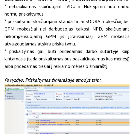
* netraukiamas skaičiuojant: VDU ir Nukrypimų nuo darbo
normų priskaitymus
* priskaitymui skaičiuojami standartiniai SODRA mokesčiai, bei
GPM mokesčiai (jei darbuotojas taikosi NPD, skaičiuojant
nekompensuojamą GPM jis įtraukiamas). GPM mokestis
atvaizduojamas atskiru priskaitymu.
* priskaitymas gali būti pridedamas darbo sutartyje kaip
kintamasis (tada priskaitymas bus paskaičiuojamas kas mėnesį)
arba pridedamas tiesiai į reikiamo mėnesio žiniaraštį.
Pavyzdys: Priskaitymas žiniaraštyje atrodys taip: