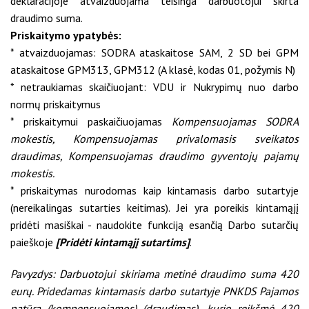
deklaracijoje atvaizduojama teisinga darbuotojui skirta
draudimo suma.
Priskaitymo ypatybės:
* atvaizduojamas: SODRA ataskaitose SAM, 2 SD bei GPM
ataskaitose GPM313, GPM312 (A klasė, kodas 01, požymis N)
* netraukiamas skaičiuojant: VDU ir Nukrypimų nuo darbo
normų priskaitymus
* priskaitymui paskaičiuojamas
Kompensuojamas SODRA
mokestis, Kompensuojamas privalomasis sveikatos
draudimas, Kompensuojamas draudimo gyventojų pajamų
mokestis.
* priskaitymas nurodomas kaip kintamasis darbo sutartyje
(nereikalingas sutarties keitimas). Jei yra poreikis kintamąjį
pridėti masiškai - naudokite funkciją esančią Darbo sutarčių
paieškoje
[Pridėti kintamąjį sutartims]
.
Pavyzdys: Darbuotojui skiriama metinė draudimo suma 420
eurų. Pridedamas kintamasis darbo sutartyje PNKDS Pajamos
natūra (kompensuojamos) (draudimas), kurio reikšmė 420