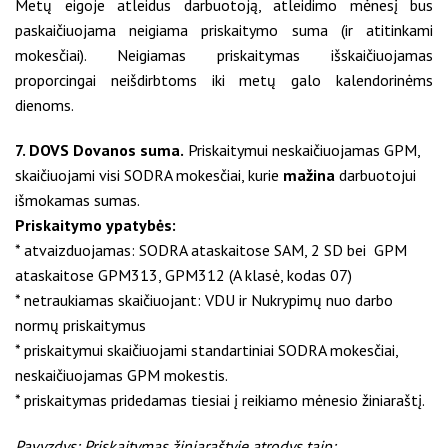
Metų eigoje atleidus darbuotoją, atleidimo mėnesį bus
paskaičiuojama neigiama priskaitymo suma (ir atitinkami
mokesčiai). Neigiamas priskaitymas išskaičiuojamas
proporcingai neišdirbtoms iki metų galo kalendorinėms
dienoms.
7. DOVS Dovanos suma.
Priskaitymui neskaičiuojamas GPM,
skaičiuojami visi SODRA mokesčiai, kurie
mažina
darbuotojui
išmokamas sumas.
Priskaitymo ypatybės:
* atvaizduojamas: SODRA ataskaitose SAM, 2 SD bei GPM
ataskaitose GPM313, GPM312 (A klasė, kodas 07)
* netraukiamas skaičiuojant: VDU ir Nukrypimų nuo darbo
normų priskaitymus
* priskaitymui skaičiuojami standartiniai SODRA mokesčiai,
neskaičiuojamas GPM mokestis.
* priskaitymas pridedamas tiesiai į reikiamo mėnesio žiniaraštį.
Pavyzdys: Priskaitymas žiniaraštyje atrodys taip: