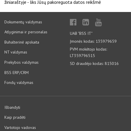
žiniaraštyje - liks Jūsų pakoreguota datos reikšmė
Dokumentų valdymas
Atlyginimai ir personalas
UAB "BSS IT"
Įmonės kodas: 135979659
Buhalterinė apskaita
PVM mokėtojo kodas:
NT valdymas
LT359796515
Prekybos valdymas
SD draudėjo kodas: 815016
BSS ERP/CRM
Fondų valdymas
Išbandyti
Kaip pradėti
Vartotojo vadovas