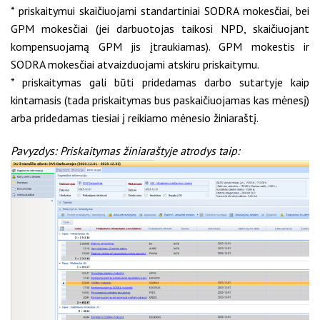
* priskaitymui skaičiuojami standartiniai SODRA mokesčiai, bei
GPM mokesčiai (jei darbuotojas taikosi NPD, skaičiuojant
kompensuojamą GPM jis įtraukiamas). GPM mokestis ir
SODRA mokesčiai atvaizduojami atskiru priskaitymu.
* priskaitymas gali būti pridedamas darbo sutartyje kaip
kintamasis (tada priskaitymas bus paskaičiuojamas kas mėnesį)
arba pridedamas tiesiai į reikiamo mėnesio žiniaraštį.
Pavyzdys: Priskaitymas žiniaraštyje atrodys taip: