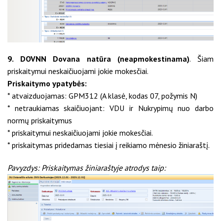
9. DOVNN Dovana natūra (neapmokestinama)
. Šiam
priskaitymui neskaičiuojami jokie mokesčiai
.
Priskaitymo ypatybės:
* atvaizduojamas: GPM312 (A klasė, kodas 07, požymis N)
* netraukiamas skaičiuojant: VDU ir Nukrypimų nuo darbo
normų priskaitymus
* priskaitymui neskaičiuojami jokie mokesčiai.
* priskaitymas pridedamas tiesiai į reikiamo mėnesio žiniaraštį.
Pavyzdys: Priskaitymas žiniaraštyje atrodys taip: