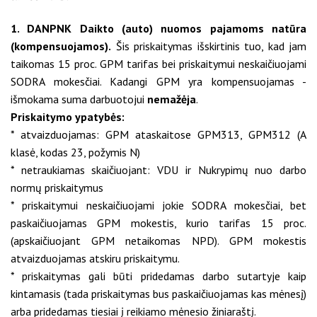
1. DANPNK Daikto (auto) nuomos pajamoms natūra
(kompensuojamos).
Šis priskaitymas išskirtinis tuo, kad jam
taikomas 15 proc. GPM tarifas bei priskaitymui neskaičiuojami
SODRA mokesčiai. Kadangi GPM yra kompensuojamas -
išmokama suma darbuotojui
nemažėja
.
Priskaitymo ypatybės:
* atvaizduojamas: GPM ataskaitose GPM313, GPM312 (A
klasė, kodas 23, požymis N)
* netraukiamas skaičiuojant: VDU ir Nukrypimų nuo darbo
normų priskaitymus
* priskaitymui neskaičiuojami jokie SODRA mokesčiai, bet
paskaičiuojamas GPM mokestis, kurio tarifas 15 proc.
(apskaičiuojant GPM netaikomas NPD). GPM mokestis
atvaizduojamas atskiru priskaitymu.
* priskaitymas gali būti pridedamas darbo sutartyje kaip
kintamasis (tada priskaitymas bus paskaičiuojamas kas mėnesį)
arba pridedamas tiesiai į reikiamo mėnesio žiniaraštį.