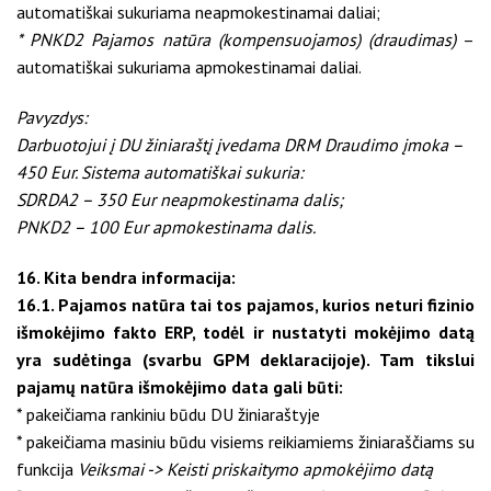
automatiškai sukuriama neapmokestinamai daliai;
* PNKD2 Pajamos natūra (kompensuojamos) (draudimas)
–
automatiškai sukuriama apmokestinamai daliai.
Pavyzdys:
Darbuotojui į DU žiniaraštį įvedama DRM Draudimo įmoka –
450 Eur.
Sistema automatiškai sukuria:
SDRDA2 – 350 Eur neapmokestinama dalis;
PNKD2 – 100 Eur apmokestinama dalis.
16. Kita bendra informacija:
16.1. Pajamos natūra tai tos pajamos, kurios neturi fizinio
išmokėjimo fakto ERP, todėl ir nustatyti mokėjimo datą
yra sudėtinga (svarbu GPM deklaracijoje). Tam tikslui
pajamų natūra išmokėjimo data gali būti:
* pakeičiama rankiniu būdu DU žiniaraštyje
* pakeičiama masiniu būdu visiems reikiamiems žiniaraščiams su
funkcija
Veiksmai -> Keisti priskaitymo apmokėjimo datą