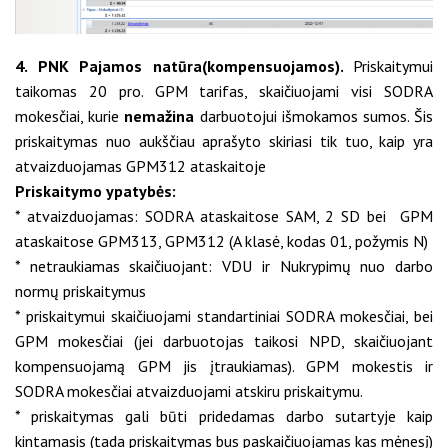
4. PNK Pajamos natūra(kompensuojamos).
Priskaitymui
taikomas 20 pro. GPM tarifas, skaičiuojami visi SODRA
mokesčiai, kurie
nemažina
darbuotojui išmokamos sumos. Šis
priskaitymas nuo aukščiau aprašyto skiriasi tik tuo, kaip yra
atvaizduojamas GPM312 ataskaitoje
Priskaitymo ypatybės:
* atvaizduojamas: SODRA ataskaitose SAM, 2 SD bei GPM
ataskaitose GPM313, GPM312 (A klasė, kodas 01, požymis N)
* netraukiamas skaičiuojant: VDU ir Nukrypimų nuo darbo
normų priskaitymus
* priskaitymui skaičiuojami standartiniai SODRA mokesčiai, bei
GPM mokesčiai (jei darbuotojas taikosi NPD, skaičiuojant
kompensuojamą GPM jis įtraukiamas). GPM mokestis ir
SODRA mokesčiai atvaizduojami atskiru priskaitymu.
* priskaitymas gali būti pridedamas darbo sutartyje kaip
kintamasis (tada priskaitymas bus paskaičiuojamas kas mėnesį)