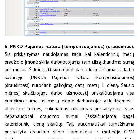
6. PNKD Pajamos natūra (kompensuojamos) (draudimas).
Šis priskaitymas naudojamas tada, kai kalendorinių metų
pradžioje įmonė skiria darbuotojams tam tikrą draudimo sumą
per metus. Ši konkreti suma pridedama kaip kintamasis darbo
sutartyje (PNKDS Pajamos natūra (kompensuojamos)
(draudimas)) nurodant galiojimą datą metų 1 dieną. Sausio
mėnesį skaičiuojant darbo užmokestį priskaičiuojama visa
draudimo suma. Jei metų eigoje darbuotojas atleidžiamas -
atleidimo mėnesį sukuriamas neigiamas priskaitymas lygus
nepanaudotai draudimo sumai (išskaičiuojama pagal
kalendorinių dienų skaičių). Taip automatiškai sumažinama
priskaityta draudimo suma darbuotojui ir metinėje GPM