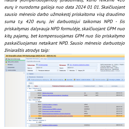
eurų ir nurodoma galioja nuo data 2024 01 01. Skaičiuojant
sausio mėnesio darbo užmokestį priskaitoma visą draudimo
suma t.y. 420 eurų. Jei darbuotojui taikomas NPD - šis
priskaitymas dalyvauja NPD formulėje, skaičiuojant GPM nuo
kitų pajamų, bet kompensuojamas GPM nuo šio priskaitymo
paskaičiuojamas netaikant NPD. Sausio mėnesio darbuotojo
žiniaraštis atrodys taip: