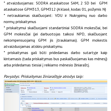
* atvaizduojamas: SODRA ataskaitose SAM, 2 SD bei GPM
ataskaitose GPM313, GPM312 (A klasė, kodas 01, požymis N)
* netraukiamas skaičiuojant: VDU ir Nukrypimų nuo darbo
normų priskaitymus
* priskaitymui skaičiuojami standartiniai SODRA mokesčiai, bei
GPM mokesčiai (jei darbuotojas taikosi NPD, skaičiuojant
nekompensuojamą GPM jis įtraukiamas). GPM mokestis
atvaizduojamas atskiru priskaitymu.
* priskaitymas gali būti pridedamas darbo sutartyje kaip
kintamasis (tada priskaitymas bus paskaičiuojamas kas mėnesį)
arba pridedamas tiesiai į reikiamo mėnesio žiniaraštį.
Pavyzdys: Priskaitymas žiniaraštyje atrodys taip: