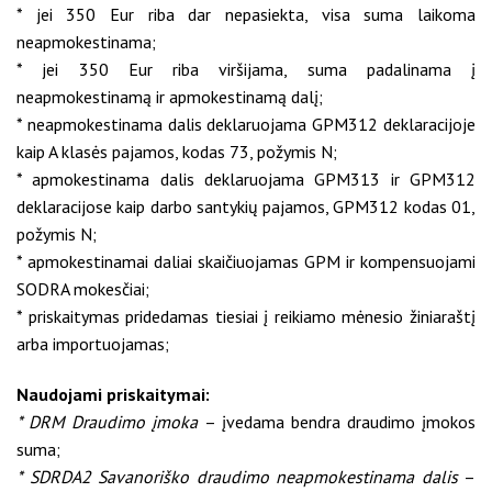
* jei 350 Eur riba dar nepasiekta, visa suma laikoma
neapmokestinama;
* jei 350 Eur riba viršijama, suma padalinama į
neapmokestinamą ir apmokestinamą dalį;
* neapmokestinama dalis deklaruojama GPM312 deklaracijoje
kaip A klasės pajamos, kodas 73, požymis N;
* apmokestinama dalis deklaruojama GPM313 ir GPM312
deklaracijose kaip darbo santykių pajamos, GPM312 kodas 01,
požymis N;
* apmokestinamai daliai skaičiuojamas GPM ir kompensuojami
SODRA mokesčiai;
* priskaitymas pridedamas tiesiai į reikiamo mėnesio žiniaraštį
arba importuojamas;
Naudojami priskaitymai:
* DRM Draudimo įmoka
– įvedama bendra draudimo įmokos
suma;
* SDRDA2 Savanoriško draudimo neapmokestinama dalis
–