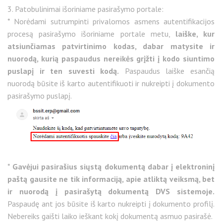
3. Patobulinimai išoriniame pasirašymo portale:
* Norėdami sutrumpinti privalomos asmens autentifikacijos
procesą pasirašymo išoriniame portale metu,
laiške, kur
atsiunčiamas patvirtinimo kodas, dabar matysite ir
nuorodą, kurią paspaudus nereikės grįžti į kodo siuntimo
puslapį ir ten suvesti kodą.
Paspaudus laiške esančią
nuorodą būsite iš karto autentifikuoti ir nukreipti į dokumento
pasirašymo puslapį.
*
Gavėjui pasirašius siųstą dokumentą dabar į elektroninį
paštą gausite ne tik informaciją, apie atliktą veiksmą, bet
ir nuorodą į pasirašytą dokumentą DVS sistemoje.
Paspaudę ant jos būsite iš karto nukreipti į dokumento profilį.
Nebereiks gaišti laiko ieškant kokį dokumentą asmuo pasirašė.