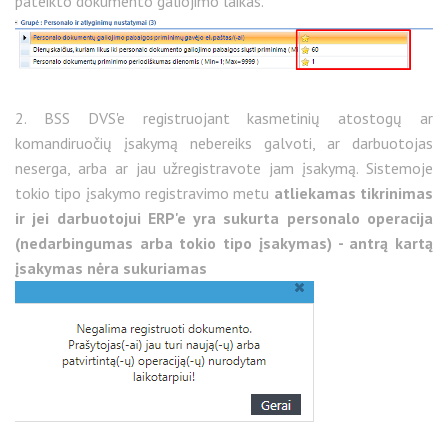
pateikto dokumento galiojimo laikas.
2. BSS DVS'e registruojant kasmetinių atostogų ar
komandiruočių įsakymą nebereiks galvoti, ar darbuotojas
neserga, arba ar jau užregistravote jam įsakymą. Sistemoje
tokio tipo įsakymo registravimo metu
atliekamas tikrinimas
ir jei darbuotojui ERP'e yra sukurta personalo operacija
(nedarbingumas arba tokio tipo įsakymas) - antrą kartą
įsakymas nėra sukuriamas