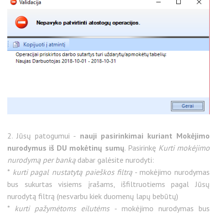
2. Jūsų patogumui -
nauji pasirinkimai kuriant Mokėjimo
nurodymus iš DU mokėtinų sumų
. Pasirinkę
Kurti mokėjimo
nurodymą per banką
dabar galėsite nurodyti:
*
kurti pagal nustatytą paieškos filtrą
- mokėjimo nurodymas
bus sukurtas visiems įrašams, išfiltruotiems pagal Jūsų
nurodytą filtrą (nesvarbu kiek duomenų lapų bebūtų)
*
kurti pažymėtoms eilutėms
- mokėjimo nurodymas bus