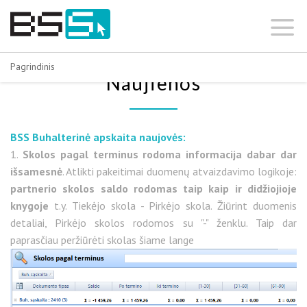
Skip
to
content
Pagrindinis
Naujienos
BSS Buhalterinė apskaita naujovės:
1.
Skolos pagal terminus rodoma informacija dabar dar
išsamesnė
. Atlikti pakeitimai duomenų atvaizdavimo logikoje:
partnerio skolos saldo rodomas taip kaip ir didžiojioje
knygoje
t.y. Tiekėjo skola - Pirkėjo skola. Žiūrint duomenis
detaliai, Pirkėjo skolos rodomos su "-" ženklu. Taip dar
paprasčiau peržiūrėti skolas šiame lange