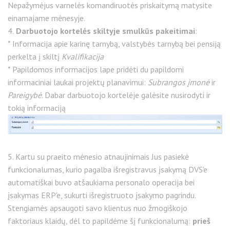
Nepažymėjus varnelės komandiruotės priskaitymą matysite
einamajame mėnesyje.
4.
Darbuotojo kortelės skiltyje smulkūs pakeitimai
:
* Informacija apie karinę tarnybą, valstybės tarnybą bei pensiją
perkelta į skiltį
Kvalifikacija
* Papildomos informacijos lape pridėti du papildomi
informaciniai laukai projektų planavimui:
Subrangos įmonė
ir
Pareigybė
. Dabar darbuotojo kortelėje galėsite nusirodyti ir
tokią informaciją
5. Kartu su praeito mėnesio atnaujinimais Jus pasiekė
funkcionalumas, kurio pagalba išregistravus įsakymą DVS'e
automatiškai buvo atšaukiama personalo operacija bei
įsakymas ERP'e, sukurti išregistruoto įsakymo pagrindu.
Stengiamės apsaugoti savo klientus nuo žmogiškojo
faktoriaus klaidų, dėl to papildėme šį funkcionalumą:
prieš