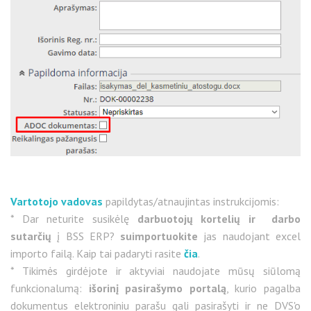
Vartotojo vadovas
papildytas/atnaujintas instrukcijomis:
* Dar neturite susikėlę
darbuotojų kortelių ir darbo
sutarčių
į BSS ERP?
suimportuokite
jas naudojant excel
importo failą. Kaip tai padaryti rasite
čia
.
* Tikimės girdėjote ir aktyviai naudojate mūsų siūlomą
funkcionalumą:
išorinį pasirašymo portalą
, kurio pagalba
dokumentus elektroniniu parašu gali pasirašyti ir ne DVS'o