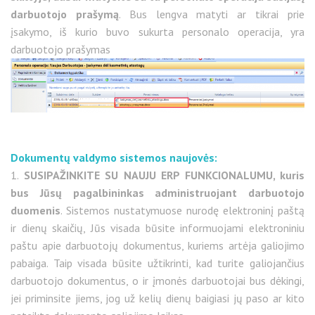
darbuotojo prašymą
. Bus lengva matyti ar tikrai prie
įsakymo, iš kurio buvo sukurta personalo operacija, yra
darbuotojo prašymas
Dokumentų valdymo sistemos naujovės:
1.
SUSIPAŽINKITE SU NAUJU ERP FUNKCIONALUMU, kuris
bus Jūsų pagalbininkas administruojant darbuotojo
duomenis
. Sistemos nustatymuose nurodę elektroninį paštą
ir dienų skaičių, Jūs visada būsite informuojami elektroniniu
paštu apie darbuotojų dokumentus, kuriems artėja galiojimo
pabaiga. Taip visada būsite užtikrinti, kad turite galiojančius
darbuotojo dokumentus, o ir įmonės darbuotojai bus dėkingi,
jei priminsite jiems, jog už kelių dienų baigiasi jų paso ar kito