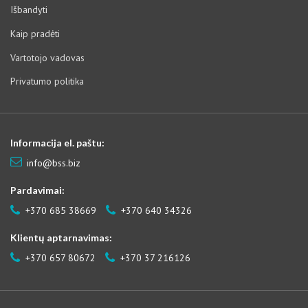
Išbandyti
Kaip pradėti
Vartotojo vadovas
Privatumo politika
Informacija el. paštu:
info@bss.biz
Pardavimai:
+370 685 38669
+370 640 34326
Klientų aptarnavimas:
+370 657 80672
+370 37 216126