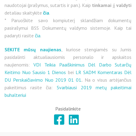
naudotojai (prašymus, sutartis ir pan.). Kaip
tinkamai
jį
valdyti
detaliau skaitykite
čia
.
* Paruoškite savo kompiuterį sklandžiam dokumentų
pasirašymui BSS Dokumentų valdymo sistemoje. Kaip tai
padaryti rasite
čia
.
SEKITE mūsų naujienas
, kuriose stengiamės su Jumis
pasidalinti aktualiausiomis personalo ir apskaitos
naujienomis:
VDI Teikia Paaiškinimus Dėl Darbo Sutarčių
Keitimo Nuo Sausio 1 Dienos
bei
LR SADM Komentaras Dėl
DU Perskaičiavimo Nuo 2019 01 01
.
Na o visus artėjančius
pakeitimus rasite čia:
Svarbiausi 2019 metų pakeitimai
buhalteriui
Pasidalinkite