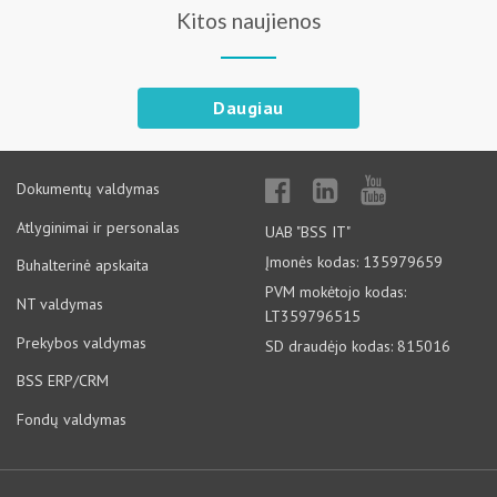
Kitos naujienos
Daugiau
Dokumentų valdymas
Atlyginimai ir personalas
UAB "BSS IT"
Įmonės kodas: 135979659
Buhalterinė apskaita
PVM mokėtojo kodas:
NT valdymas
LT359796515
Prekybos valdymas
SD draudėjo kodas: 815016
BSS ERP/CRM
Fondų valdymas