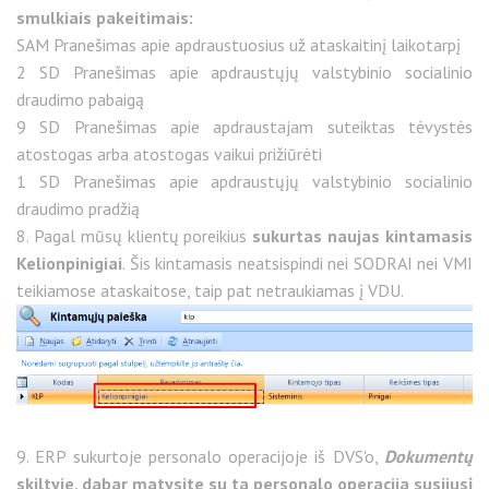
smulkiais pakeitimais:
SAM Pranešimas apie apdraustuosius už ataskaitinį laikotarpį
2 SD Pranešimas apie apdraustųjų valstybinio socialinio
draudimo pabaigą
9 SD Pranešimas apie apdraustajam suteiktas tėvystės
atostogas arba atostogas vaikui prižiūrėti
1 SD Pranešimas apie apdraustųjų valstybinio socialinio
draudimo pradžią
8. Pagal mūsų klientų poreikius
sukurtas naujas kintamasis
Kelionpinigiai
. Šis kintamasis neatsispindi nei SODRAI nei VMI
teikiamose ataskaitose, taip pat netraukiamas į VDU.
9. ERP sukurtoje personalo operacijoje iš DVS'o,
Dokumentų
skiltyje, dabar matysite su ta personalo operacija susijusį