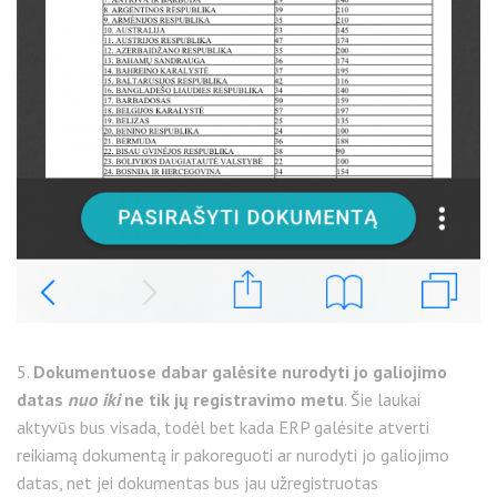
5.
Dokumentuose dabar galėsite nurodyti jo galiojimo
datas
nuo iki
ne tik jų registravimo metu
. Šie laukai
aktyvūs bus visada, todėl bet kada ERP galėsite atverti
reikiamą dokumentą ir pakoreguoti ar nurodyti jo galiojimo
datas, net jei dokumentas bus jau užregistruotas