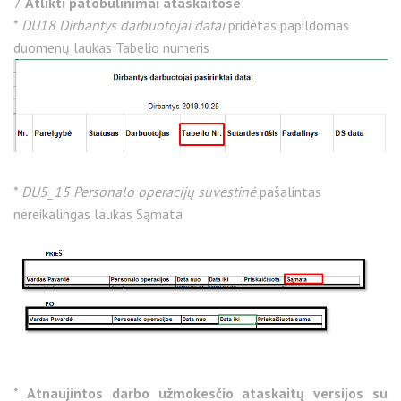
7.
Atlikti patobulinimai ataskaitose
:
*
DU18 Dirbantys darbuotojai datai
pridėtas papildomas
duomenų laukas Tabelio numeris
*
DU5_15 Personalo operacijų suvestinė
pašalintas
nereikalingas laukas Sąmata
*
Atnaujintos darbo užmokesčio ataskaitų versijos su