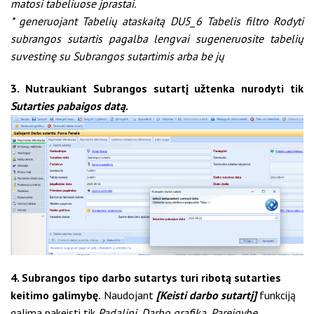
matosi tabeliuose įprastai.
* generuojant Tabelių ataskaitą DU5_6 Tabelis filtro Rodyti
subrangos sutartis pagalba lengvai sugeneruosite tabelių
suvestinę su Subrangos sutartimis arba be jų
3. Nutraukiant Subrangos sutartį užtenka nurodyti tik
Sutarties pabaigos datą
.
4. Subrangos tipo darbo sutartys turi ribotą sutarties
keitimo galimybę.
Naudojant
[Keisti darbo sutartį]
funkciją
galima pakeisti tik
Padalinį, Darbo grafiką, Pareigybę
.