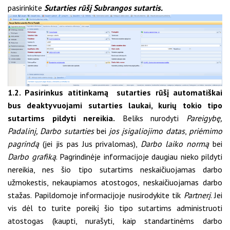
pasirinkite
Sutarties rūšį Subrangos sutartis.
1.2. Pasirinkus atitinkamą sutarties rūšį automatiškai
bus deaktyvuojami sutarties laukai, kurių tokio tipo
sutartims pildyti nereikia.
Beliks nurodyti
Pareigybę,
Padalinį, Darbo sutarties
bei
jos įsigaliojimo datas
,
priėmimo
pagrindą
(jei jis pas Jus privalomas),
Darbo laiko normą
bei
Darbo grafiką
. Pagrindinėje informacijoje daugiau nieko pildyti
nereikia, nes šio tipo sutartims neskaičiuojamas darbo
užmokestis, nekaupiamos atostogos, neskaičiuojamas darbo
stažas. Papildomoje informacijoje nusirodykite tik
Partnerį
. Jei
vis dėl to turite poreikį šio tipo sutartims administruoti
atostogas (kaupti, nurašyti, kaip standartinėms darbo