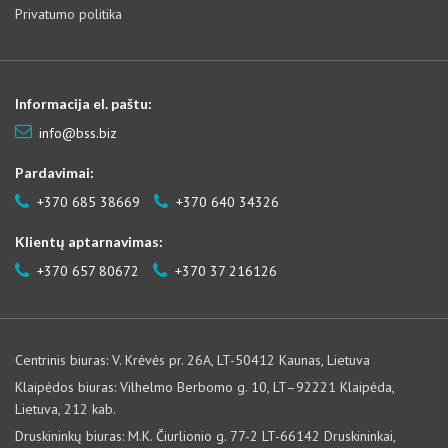
Privatumo politika
Informacija el. paštu:
info@bss.biz
Pardavimai:
+370 685 38669
+370 640 34326
Klientų aptarnavimas:
+370 657 80672
+370 37 216126
Centrinis biuras: V. Krėvės pr. 26A, LT-50412 Kaunas, Lietuva
Klaipėdos biuras: Vilhelmo Berbomo g. 10, LT–92221 Klaipėda,
Lietuva, 212 kab.
Druskininkų biuras: M.K. Čiurlionio g. 77-2 LT-66142 Druskininkai,