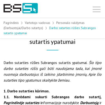
Skip
to
content
Pagrindinis
Vartotojo vadovas
Personalo valdymas
(Darbuotojai/Darbo sutartys)
Darbo sutarties rūšies Subrangos
Darbo sutarties rūšies Subrangos
sutartis ypatumai
sutartis ypatumai
Darbo sutarties rūšies Subrangos sutartis ypatumai.
Šio tipo
darbo sutarties rūšis gali būti naudojama tada, kai įmonė
nuomoja darbuotojus iš laikino įdarbinimo įmonių. Apie šio
sutarties tipo ypatumus skaitykite žemiau.
1. Darbo sutarties kūrimas.
1.1. Norėdami sukurti Subrangos darbo sutartį,
Pagrindinėje sutarties
i
nformacijoje nurodykite
Darbuotoją
ir