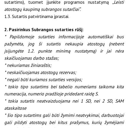
sutartims), tuomet įjunkite programos nustatymą
„Leisti
atostogų kaupimą subrangos sutarčiai“.
1.3. Sutartis patvirtinama įprastai.
2. Pasirinkus Subrangos sutarties rūšį:
* Papildomoje sutarties informacijoje automatiškai bus
pažymėta, jog ši sutartis nekaupia atostogų (nebent
įsijungėte 1.2. punkte minimą nustatymą) ir jai nėra
skaičiuojamas darbo stažas;
* nekuriamas žiniaraštis;
* neskaičiuojamas atostogų rezervas;
* negali būti kuriamos sutarties versijos;
* tokio tipo sutartims bei tabelio numeriams taikoma kita
numeracija, numerio pradžioje pridedant raidę S.
* tokia sutartis neatvaizduojama nei 1 SD, nei 2 SD, SAM
ataskaitose
* šio tipo sutartims gali būti žymimi neatvykimai, darbuotojai
gali pildyti atostogų bei kitus prašymus, kurių žymėjiami