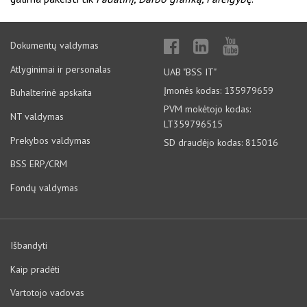
Dokumentų valdymas
Atlyginimai ir personalas
UAB "BSS IT"
Įmonės kodas: 135979659
Buhalterinė apskaita
PVM mokėtojo kodas:
NT valdymas
LT359796515
Prekybos valdymas
SD draudėjo kodas: 815016
BSS ERP/CRM
Fondų valdymas
Išbandyti
Kaip pradėti
Vartotojo vadovas