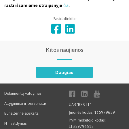
rasti išsamiame straipsnyje
čia
.
Pasidalinkite
Kitos naujienos
Daugiau
Dokumentų valdymas
Atlyginimai ir personalas
UAB "BSS IT"
Įmonės kodas: 135979659
Buhalterinė apskaita
PVM mokėtojo kodas:
NT valdymas
LT359796515