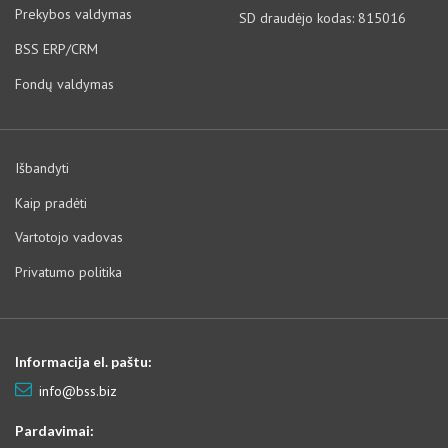
Prekybos valdymas
SD draudėjo kodas: 815016
BSS ERP/CRM
Fondų valdymas
Išbandyti
Kaip pradėti
Vartotojo vadovas
Privatumo politika
Informacija el. paštu:
info@bss.biz
Pardavimai: