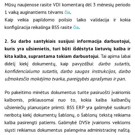
Mūsų naujienose rasite VDI komentarą dėl 3 mėnesių periodo
1 vaiką auginantiems tėvams
čia
.
Kaip veikia papildomo poilsio laiko validacija ir kokia
konfigūracija reikalinga BSS rasite
čia
.
2. Su darbo santykiais susijusi informacija darbuotojui,
kuris yra užsienietis, turi būti išdėstyta lietuvių kalba ir
kita kalba, suprantama tokiam darbuotojui.
Tai apima labai
didelį kiekį dokumentų, kaip pavyzdžiui:
darbo sutartis,
konfidencialumo sutartis, darbo saugos instrukcijos, darbo
užmokesčio mokėjimo tvarka, pareigybės aprašymas ir pan.
Po pakeitimo minėtus dokumentus turite pasiruošti įvairiomis
kalbomis, priklausomai nuo to, kokia kalba kalbančių
užsieniečių planuojate priimti.
BSS ERP yra galimybė susikurti
neribotą kiekį dokumentų šablonų, o šablonų tekstą reikiama
kalba pasirengti patiems. Galimybė DVS'e įvairioms veikloms
siųsti reikiamus dokumentus palengvina administracinę naštą.