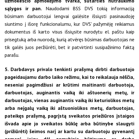
užmokesčio apmokėjimo tvarka, sutarties nutraukimo
sąlygos ir pan.
Naudodami BSS DVS tokią informaciją
būsimam darbuotojui lengvai galėsite išsiųsti pasinaudoję
siuntimo į išorę funkcionalumu, kur DVS' pažymėję reikiamus
dokumentus iš karto visus išsiųsite nurodytu el. paštu kaip
prisegtuką arba nuorodą, kurią atvėręs būsimas darbuotojas ne
tik galės juos peržiūrėti, bet ir patvirtinti susipažinimo faktą
parašu.
5. Darbdavys privalo tenkinti prašymą dirbti darbuotojo
pageidaujamu darbo laiko režimu, kai to reikalauja nėščia,
neseniai pagimdžiusi ar krūtimi maitinanti darbuotoja,
darbuotojas, auginantis vaiką iki aštuonerių metų, ir
darbuotojas, vienas auginantis vaiką iki keturiolikos metų
arba neįgalų vaiką iki aštuoniolikos metų, darbuotojas,
pateikęs prašymą, pagrįstą sveikatos priežiūros įstaigos
išvada apie jo sveikatos būklę arba būtinybe slaugyti
(prižiūrėti) šeimos narį ar kartu su darbuotoju gyvenantį
asmenį, jeigu dėl gamybinio būtinumo ar darbo