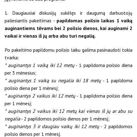
1. Daugiausiai diskusijų sukėlęs ir daugumą darbuotojų
paliesiantis pakeitimas -
papildomas poilsio laikas 1 vaiką
auginantiems tėvams bei 2 poilsio dienos, kai auginami 2
vaikai ir vienas iš jų arba abu turi negalią.
Po pakeitimo papildomu poilsio laiku galima pasinaudoti tokia
tvarka:
* auginantys 1 vaiką iki 12 metų
- 1 papildoma poilsio diena
per 3 mėnesius;
* auginantys 1 vaiką su negalia iki 18 metų
- 1 papildoma
poilsio diena per 1 mėnesį;
* auginantys 2 vaikus iki 12 metų
- 1 papildoma poilsio diena
per 1 mėnesį;
* auginantys 2 vaikus iki 12 metų kai vienas iš jų ar abu su
negalia
- 2 papildomos poilsio dienos per 1 mėnesį;
* auginantys 3 ir daugiau vaikų iki 12 metų
- 2 papildomos
poilsio dienos per 1 mėnesį.