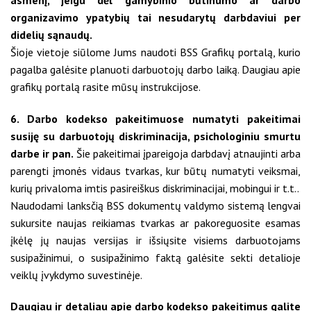
organizavimo ypatybių tai nesudarytų darbdaviui per
didelių sąnaudų.
Šioje vietoje siūlome Jums naudoti BSS Grafikų portalą, kurio
pagalba galėsite planuoti darbuotojų darbo laiką. Daugiau apie
grafikų portalą rasite mūsų instrukcijose.
6. Darbo kodekso pakeitimuose numatyti pakeitimai
susiję su darbuotojų diskriminacija, psichologiniu smurtu
darbe ir pan.
Šie pakeitimai įpareigoja darbdavį atnaujinti arba
parengti įmonės vidaus tvarkas, kur būtų numatyti veiksmai,
kurių privaloma imtis pasireiškus diskriminacijai, mobingui ir t.t..
Naudodami lanksčią BSS dokumentų valdymo sistemą lengvai
sukursite naujas reikiamas tvarkas ar pakoreguosite esamas
įkėlę jų naujas versijas ir išsiųsite visiems darbuotojams
susipažinimui, o susipažinimo faktą galėsite sekti detalioje
veiklų įvykdymo suvestinėje.
Daugiau ir detaliau apie darbo kodekso pakeitimus galite