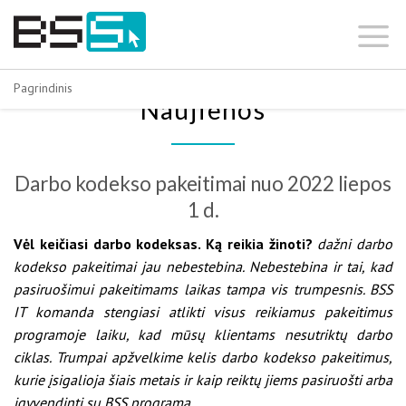
Skip
to
content
Pagrindinis
Naujienos
Darbo kodekso pakeitimai nuo 2022 liepos
1 d.
Vėl keičiasi darbo kodeksas. Ką reikia žinoti?
dažni darbo
kodekso pakeitimai jau nebestebina. Nebestebina ir tai, kad
pasiruošimui pakeitimams laikas tampa vis trumpesnis. BSS
IT komanda stengiasi atlikti visus reikiamus pakeitimus
programoje laiku, kad mūsų klientams nesutriktų darbo
ciklas. Trumpai apžvelkime kelis darbo kodekso pakeitimus,
kurie įsigalioja šiais metais ir kaip reiktų jiems pasiruošti arba
įgyvendinti su BSS programa.