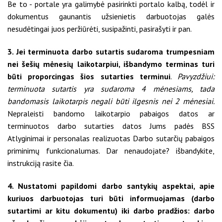
Be to - portale yra galimybė pasirinkti portalo kalbą, todėl ir
dokumentus gaunantis užsienietis darbuotojas galės
nesudėtingai juos peržiūrėti, susipažinti, pasirašyti ir pan.
3. Jei terminuota darbo sutartis sudaroma trumpesniam
nei šešių mėnesių laikotarpiui, išbandymo terminas turi
būti proporcingas šios sutarties terminui
.
Pavyzdžiui:
terminuota sutartis yra sudaroma 4 mėnesiams, tada
bandomasis laikotarpis negali būti ilgesnis nei 2 mėnesiai.
Nepraleisti bandomo laikotarpio pabaigos datos ar
terminuotos darbo sutarties datos Jums padės BSS
Atlyginimai ir personalas realizuotas Darbo sutarčių pabaigos
priminimų funkcionalumas. Dar nenaudojate? išbandykite,
instrukciją rasite
čia
.
4. Nustatomi papildomi darbo santykių aspektai, apie
kuriuos darbuotojas turi būti informuojamas (darbo
sutartimi ar kitu dokumentu) iki darbo pradžios: darbo