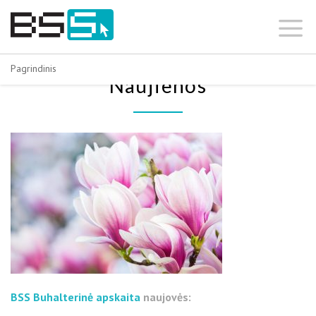
Skip
to
content
Pagrindinis
Naujienos
BSS Buhalterinė apskaita
naujovės: