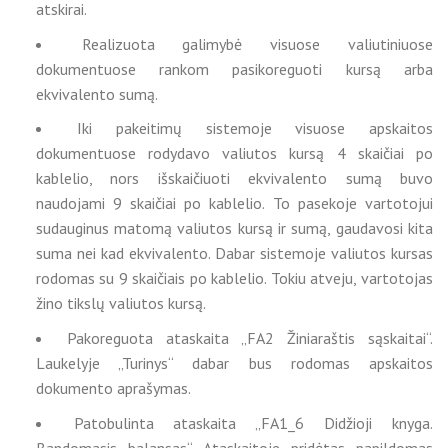
atskirai.
Realizuota galimybė visuose valiutiniuose
dokumentuose rankom pasikoreguoti kursą arba
ekvivalento sumą.
Iki pakeitimų sistemoje visuose apskaitos
dokumentuose rodydavo valiutos kursą 4 skaičiai po
kablelio, nors išskaičiuoti ekvivalento sumą buvo
naudojami 9 skaičiai po kablelio. To pasekoje vartotojui
sudauginus matomą valiutos kursą ir sumą, gaudavosi kita
suma nei kad ekvivalento. Dabar sistemoje valiutos kursas
rodomas su 9 skaičiais po kablelio. Tokiu atveju, vartotojas
žino tikslų valiutos kursą.
Pakoreguota ataskaita „FA2 Žiniaraštis sąskaitai“.
Laukelyje „Turinys“ dabar bus rodomas apskaitos
dokumento aprašymas.
Patobulinta ataskaita „FA1_6 Didžioji knyga.
Bandomasis balansas“. Ataskaitoje pridėtas papildomas