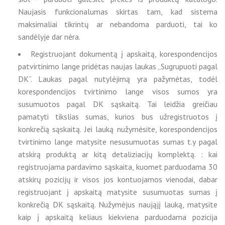
Naujasis funkcionalumas skirtas tam, kad sistema
maksimaliai tikrintų ar nebandoma parduoti, tai ko
sandėlyje dar nėra.
Registruojant dokumentą į apskaitą, korespondencijos
patvirtinimo lange pridėtas naujas laukas „Sugrupuoti pagal
DK“. Laukas pagal nutylėjimą yra pažymėtas, todėl
korespondencijos tvirtinimo lange visos sumos yra
susumuotos pagal DK sąskaitą. Tai leidžia greičiau
pamatyti tikslias sumas, kurios bus užregistruotos į
konkrečią sąskaitą. Jei lauką nužymėsite, korespondencijos
tvirtinimo lange matysite nesusumuotas sumas t.y pagal
atskirą produktą ar kitą detaliziacijų komplektą. : kai
registruojama pardavimo sąskaita, kuomet parduodama 30
atskirų pozicijų ir visos jos kontuojamos vienodai, dabar
registruojant į apskaitą matysite susumuotas sumas į
konkrečią DK sąskaitą. Nužymėjus naująjį lauką, matysite
kaip į apskaitą keliaus kiekviena parduodama pozicija