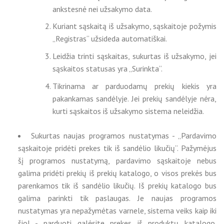
ankstesnė nei užsakymo data.
Kuriant sąskaitą iš užsakymo, sąskaitoje požymis
„Registras“ užsideda automatiškai.
Leidžia trinti sąskaitas, sukurtas iš užsakymo, jei
sąskaitos statusas yra „Surinkta“.
Tikrinama ar parduodamų prekių kiekis yra
pakankamas sandėlyje. Jei prekių sandėlyje nėra,
kurti sąskaitos iš užsakymo sistema neleidžia.
Sukurtas naujas programos nustatymas - „Pardavimo
sąskaitoje pridėti prekes tik iš sandėlio likučių“. Pažymėjus
šį programos nustatymą, pardavimo sąskaitoje nebus
galima pridėti prekių iš prekių katalogo, o visos prekės bus
parenkamos tik iš sandėlio likučių. Iš prekių katalogo bus
galima parinkti tik paslaugas. Je naujas programos
nustatymas yra nepažymėtas varnele, sistema veiks kaip iki
šiol - parduoti galėsite prekes iš produktų katalogo.