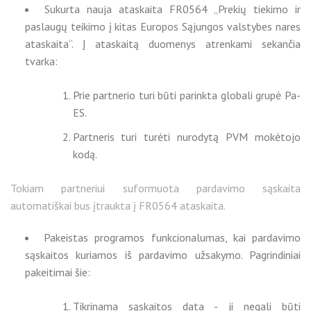
Sukurta nauja ataskaita FR0564 „Prekių tiekimo ir
paslaugų teikimo į kitas Europos Sąjungos valstybes nares
ataskaita“. Į ataskaitą duomenys atrenkami sekančia
tvarka:
Prie partnerio turi būti parinkta globali grupė Pa-
ES.
Partneris turi turėti nurodytą PVM mokėtojo
kodą.
Tokiam partneriui suformuota pardavimo sąskaita
automatiškai bus įtraukta į FR0564 ataskaita.
Pakeistas programos funkcionalumas, kai pardavimo
sąskaitos kuriamos iš pardavimo užsakymo. Pagrindiniai
pakeitimai šie:
Tikrinama sąskaitos data - ji negali būti