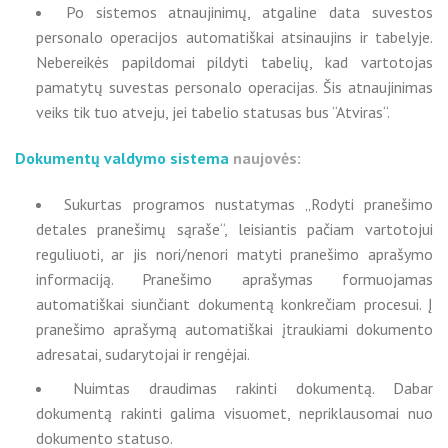
Po sistemos atnaujinimų, atgaline data suvestos
personalo operacijos automatiškai atsinaujins ir tabelyje.
Nebereikės papildomai pildyti tabelių, kad vartotojas
pamatytų suvestas personalo operacijas. Šis atnaujinimas
veiks tik tuo atveju, jei tabelio statusas bus “Atviras“.
Dokumentų valdymo sistema
naujovės:
Sukurtas programos nustatymas „Rodyti pranešimo
detales pranešimų sąraše“, leisiantis pačiam vartotojui
reguliuoti, ar jis nori/nenori matyti pranešimo aprašymo
informaciją. Pranešimo aprašymas formuojamas
automatiškai siunčiant dokumentą konkrečiam procesui. Į
pranešimo aprašymą automatiškai įtraukiami dokumento
adresatai, sudarytojai ir rengėjai.
Nuimtas draudimas rakinti dokumentą. Dabar
dokumentą rakinti galima visuomet, nepriklausomai nuo
dokumento statuso.