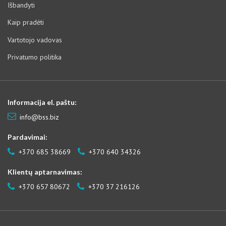
Išbandyti
Kaip pradėti
Vartotojo vadovas
Privatumo politika
Informacija el. paštu:
info@bss.biz
Pardavimai:
+370 685 38669
+370 640 34326
Klientų aptarnavimas:
+370 657 80672
+370 37 216126