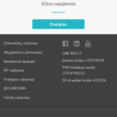
Kitos naujienos
Daugiau
Dokumentų valdymas
Atlyginimai ir personalas
UAB "BSS IT"
Įmonės kodas: 135979659
Buhalterinė apskaita
PVM mokėtojo kodas:
NT valdymas
LT359796515
Prekybos valdymas
SD draudėjo kodas: 815016
BSS ERP/CRM
Fondų valdymas