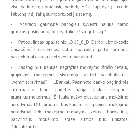
visų darbuotojų praėjusių periodų VDU supildyti į excelio
šabloną ir šį failą suimportuoti į sistemą.
Atsirado galimybė patogiau suvesti naujus darbo
grafikus, pasinaudojant mygtuku „Išsaugoti kaip“.
Patobulintas spausdinio „DU5_8_D Darbo užmokesčio
žiniaraštis“ formavimas. Dabar spausdinį galite formuoti
pasirinktinai daugiau nei vienam padaliniui.
Kadangi SEB bankas, negrąžina mokėjimo išrašo detalių
grupiniam mokėjimui, sistemoje atlikti patobulinimai.
„Administravimas“ → „Bankai“. Pasirinkto banko pagrindinės
informacijos lange pridėtas naujas laukas „Grupuoti
grupinius mokėjimus“. Šį lauką nužymėjus, kuriant mokėjimo
nurodymus DU sumoms, bus kuriami ne grupiniai mokėjimo
nurodymai. Tokį mokėjimo nurodymą įkėlus į banką ir jį
patvirtinus, mokėjimo išraše sumos bus tinkamai
išdetalizuotos.