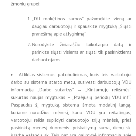
žmonių grupei:
„DU mokėtinos sumos“ pažymėkite vieną ar
daugiau darbuotojų ir spauskite mygtuką „Siųsti
pranešimą apie atlyginimą“.
Nurodykite žiniaraščio laikotarpio datą ir
parinkite siųsti visiems ar siųsti tik pasirinktiems
darbuotojams.
Atliktas sistemos patobulinimas, kuris leis vartotojui
darbo su sistema starto metu, susivesti darbuotojų VDU
informaciją. „Darbo sutartys“ → „Kintamųjų reikšmės“
sukurtas naujas mygtukas – „Praėjusių periodų VDU inf.“.
Paspaudus šį mygtuką, sistema išmeta modalinį langą,
kuriame nurodžius mėnesį, kurio VDU yra reikalingas,
vartotojui reikia supildyti darbuotojo trijų mėnėsių prieš
pasirinktą mėnesį duomenis: priskaitymų suma, dienų sk.
ir/arba valandų sk. Taip pat yra galimybė informaciją apie