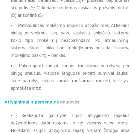
stulpelis „S/D“, kuriame rodomas sąskaitos požymis: detali
(D) ar suminė (S).
Patobulintas mokėjimo importo atpažinimas. Atliekant
pinigų pervedimus tarp savų sąskaitų, anksčiau, sistema
tokio tipo mokėjimų neatpažindavo. Po atnaujinimų,
sistema iškart tokio tipo mokėjimams priskiria tinkamą
mokėjimo paskirtį – bankas.
Pakoreguoti langai, kuriant mokėjimo nurodymą per
pinigų srautus. Visuose languose pridėti suminiai laukai,
kurie parodys, kokias sumas ruošiamasi mokėti, kiek yra
apmokėta ir t.t
Atlyginimai ir personalas
naujovės:
Realizuota galimybė siųsti atlyginimo lapelius
pažymėtiems darbuotojams, o ne visiems vienu metu.
Norėdami išsiųsti atlyginimo lapelį vienam žmogui arba