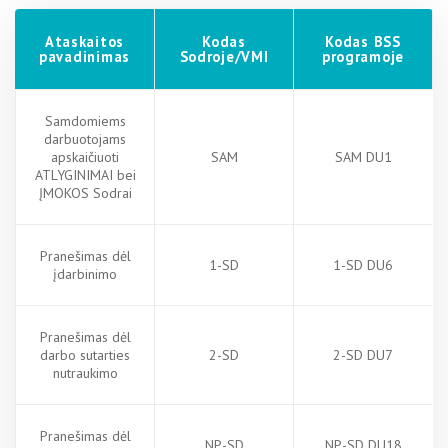
Ataskaitos
Kodas
Kodas BSS
pavadinimas
Sodroje/VMI
programoje
Samdomiems
darbuotojams
apskaičiuoti
SAM
SAM DU1
ATLYGINIMAI bei
ĮMOKOS Sodrai
Pranešimas dėl
1-SD
1-SD DU6
įdarbinimo
Pranešimas dėl
darbo sutarties
2-SD
2-SD DU7
nutraukimo
Pranešimas dėl
NP-SD
NP-SD DU18