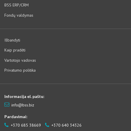
BSS ERP/CRM
Fondų valdymas
Išbandyti
Kaip pradėti
Vartotojo vadovas
Privatumo politika
Informacija el. paštu:
info@bss.biz
Pardavimai:
+370 685 38669
+370 640 34326