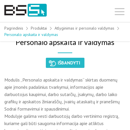
Skip
to
content
Pagrindinis
Produktai
Atlyginimas ir personalo valdymas
Personalo apskaita ir valdymas
Personalo apskaita ir valdymas
IŠBANDYTI
Modulis „Personalo apskaita ir valdymas“ skirtas duomenų
apie įmonės padalinius tvarkymui, informacijos apie
darbuotojus kaupimui, darbo sutarčių, įsakymų, darbo laiko
grafikų ir apskaitos žiniaraščių, įvairių ataskaitų ir pranešimų
Sodrai formavimui ir spausdinimui.
Modulyje galima vesti darbuotojų darbo vertinimo registrą,
kuriame gali būti saugoma informacija apie atliktus