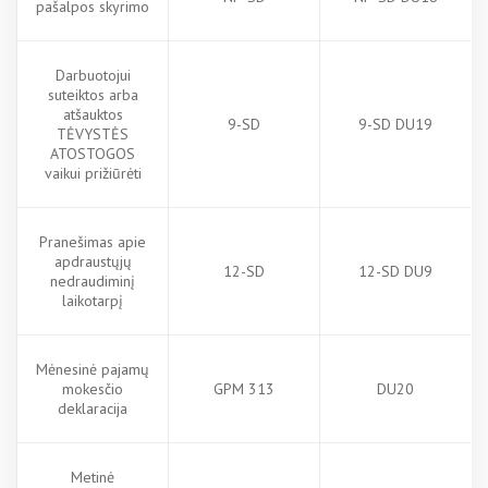
pašalpos skyrimo
Darbuotojui
suteiktos arba
atšauktos
9-SD
9-SD DU19
TĖVYSTĖS
ATOSTOGOS
vaikui prižiūrėti
Pranešimas apie
apdraustųjų
12-SD
12-SD DU9
nedraudiminį
laikotarpį
Mėnesinė pajamų
mokesčio
GPM 313
DU20
deklaracija
Metinė