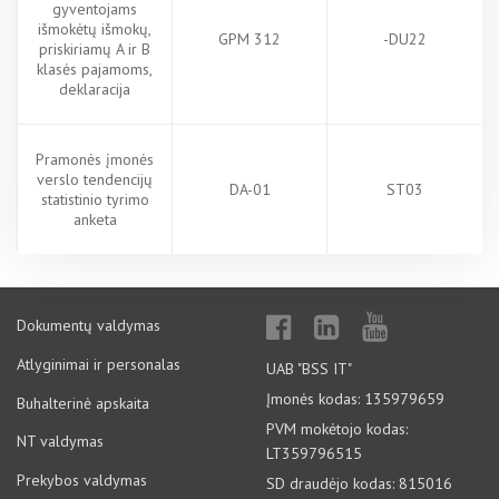
gyventojams
išmokėtų išmokų,
GPM 312
-DU22
priskiriamų A ir B
klasės pajamoms,
deklaracija
Pramonės įmonės
verslo tendencijų
DA-01
ST03
statistinio tyrimo
anketa
Dokumentų valdymas
Atlyginimai ir personalas
UAB "BSS IT"
Įmonės kodas: 135979659
Buhalterinė apskaita
PVM mokėtojo kodas:
NT valdymas
LT359796515
Prekybos valdymas
SD draudėjo kodas: 815016