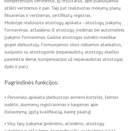
kompetencijos vertinimus, jų rezultatus, apie planuojamus
atlikti vertinimus ir pan. Taip pat realizuotas mokymų planų
fiksavimas ir vertinimas, sertifikatų registras.
Modulyje realizuota atostogų apskaita –atostogų įsakymų
formavimas, atšaukimo iš atostogų įvedimas bei automatinis
įsakymo formavimas. Galima atostogas suteikti masiškai
grupei darbuotojų. Formuojamos visos reikiamos ataskaitos,
susijusios su atostogomis (nepanaudotų atostogų skaičius
pasirinktai dienai, kompensacijos už nepanaudotas atostogas
dydis ir pan.).
Pagrindinės funkcijos:
• Personalo apskaita (darbuotojo asmens kortelės, šeimos
sudėtis, duomenų registravimas ir kaupimas apie
išsilavinimą, įgytą kvalifikaciją, karinę įskaitą)
• Visų tipų įsakymai (priėmimo, atleidimo, atostogų
suteikimo ir atšaukimo, komandiruočių, neatvykimo ir k.t.)