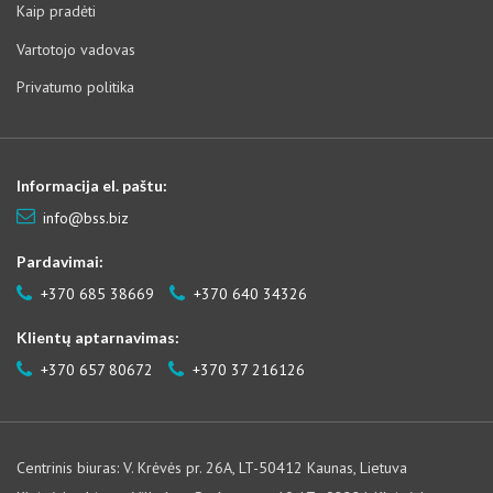
Kaip pradėti
Vartotojo vadovas
Privatumo politika
Informacija el. paštu:
info@bss.biz
Pardavimai:
+370 685 38669
+370 640 34326
Klientų aptarnavimas:
+370 657 80672
+370 37 216126
Centrinis biuras: V. Krėvės pr. 26A, LT-50412 Kaunas, Lietuva