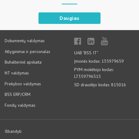
Daugiau
Dokumentų valdymas
Atlyginimai ir personalas
UAB "BSS IT"
Įmonės kodas: 135979659
Buhalterinė apskaita
PVM mokėtojo kodas:
NT valdymas
LT359796515
Prekybos valdymas
SD draudėjo kodas: 815016
BSS ERP/CRM
Fondų valdymas
Išbandyti