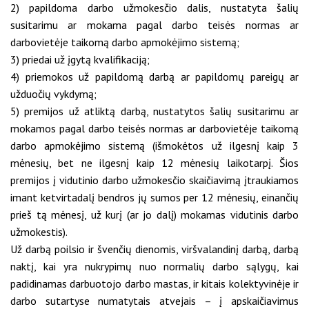
2) papildoma darbo užmokesčio dalis, nustatyta šalių
susitarimu ar mokama pagal darbo teisės normas ar
darbovietėje taikomą darbo apmokėjimo sistemą;
3) priedai už įgytą kvalifikaciją;
4) priemokos už papildomą darbą ar papildomų pareigų ar
užduočių vykdymą;
5) premijos už atliktą darbą, nustatytos šalių susitarimu ar
mokamos pagal darbo teisės normas ar darbovietėje taikomą
darbo apmokėjimo sistemą (išmokėtos už ilgesnį kaip 3
mėnesių, bet ne ilgesnį kaip 12 mėnesių laikotarpį. Šios
premijos į vidutinio darbo užmokesčio skaičiavimą įtraukiamos
imant ketvirtadalį bendros jų sumos per 12 mėnesių, einančių
prieš tą mėnesį, už kurį (ar jo dalį) mokamas vidutinis darbo
užmokestis).
Už darbą poilsio ir švenčių dienomis, viršvalandinį darbą, darbą
naktį, kai yra nukrypimų nuo normalių darbo sąlygų, kai
padidinamas darbuotojo darbo mastas, ir kitais kolektyvinėje ir
darbo sutartyse numatytais atvejais – į apskaičiavimus