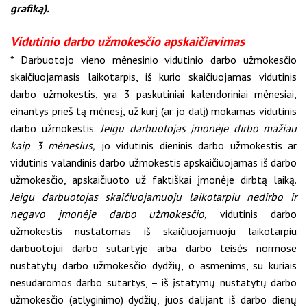
grafiką).
Vidutinio darbo užmokesčio apskaičiavimas
* Darbuotojo vieno mėnesinio vidutinio darbo užmokesčio
skaičiuojamasis laikotarpis, iš kurio skaičiuojamas vidutinis
darbo užmokestis, yra 3 paskutiniai kalendoriniai mėnesiai,
einantys prieš tą mėnesį, už kurį (ar jo dalį) mokamas vidutinis
darbo užmokestis.
Jeigu darbuotojas įmonėje dirbo mažiau
kaip 3 mėnesius,
jo vidutinis dieninis darbo užmokestis ar
vidutinis valandinis darbo užmokestis apskaičiuojamas iš darbo
užmokesčio, apskaičiuoto už faktiškai įmonėje dirbtą laiką.
Jeigu darbuotojas skaičiuojamuoju laikotarpiu nedirbo ir
negavo įmonėje darbo užmokesčio,
vidutinis darbo
užmokestis nustatomas iš skaičiuojamuoju laikotarpiu
darbuotojui darbo sutartyje arba darbo teisės normose
nustatytų darbo užmokesčio dydžių, o asmenims, su kuriais
nesudaromos darbo sutartys, – iš įstatymų nustatytų darbo
užmokesčio (atlyginimo) dydžių, juos dalijant iš darbo dienų