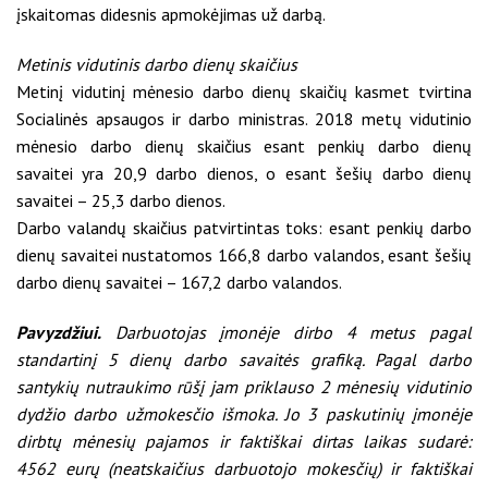
įskaitomas didesnis apmokėjimas už darbą.
Metinis vidutinis darbo dienų skaičius
Metinį vidutinį mėnesio darbo dienų skaičių kasmet tvirtina
Socialinės apsaugos ir darbo ministras. 2018 metų vidutinio
mėnesio darbo dienų skaičius esant penkių darbo dienų
savaitei yra 20,9 darbo dienos, o esant šešių darbo dienų
savaitei – 25,3 darbo dienos.
Darbo valandų skaičius patvirtintas toks: esant penkių darbo
dienų savaitei nustatomos 166,8 darbo valandos, esant šešių
darbo dienų savaitei – 167,2 darbo valandos.
Pavyzdžiui.
Darbuotojas įmonėje dirbo 4 metus pagal
standartinį 5 dienų darbo savaitės grafiką. Pagal darbo
santykių nutraukimo rūšį jam priklauso 2 mėnesių vidutinio
dydžio darbo užmokesčio išmoka. Jo 3 paskutinių įmonėje
dirbtų mėnesių pajamos ir faktiškai dirtas laikas sudarė:
4562 eurų (neatskaičius darbuotojo mokesčių) ir faktiškai