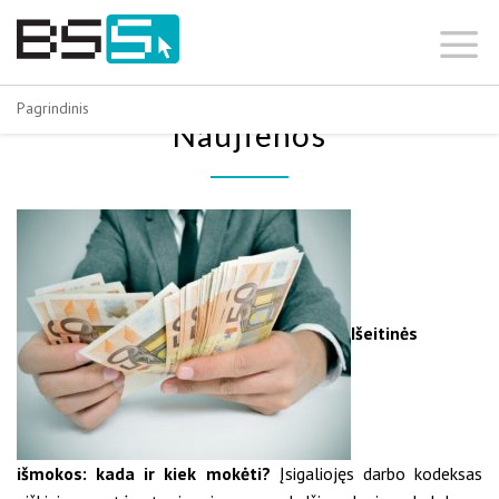
Skip
to
content
Pagrindinis
Naujienos
Išeitinės
išmokos: kada ir kiek mokėti?
Įsigaliojęs darbo kodeksas