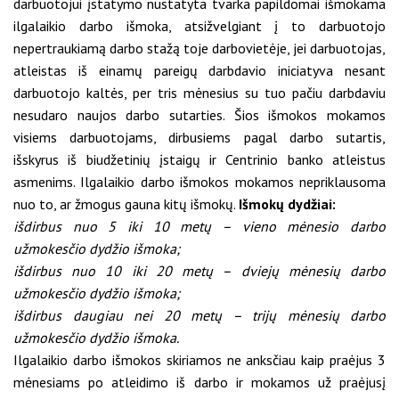
darbuotojui įstatymo nustatyta tvarka papildomai išmokama
ilgalaikio darbo išmoka, atsižvelgiant į to darbuotojo
nepertraukiamą darbo stažą toje darbovietėje, jei darbuotojas,
atleistas iš einamų pareigų darbdavio iniciatyva nesant
darbuotojo kaltės, per tris mėnesius su tuo pačiu darbdaviu
nesudaro naujos darbo sutarties. Šios išmokos mokamos
visiems darbuotojams, dirbusiems pagal darbo sutartis,
išskyrus iš biudžetinių įstaigų ir Centrinio banko atleistus
asmenims. Ilgalaikio darbo išmokos mokamos nepriklausoma
nuo to, ar žmogus gauna kitų išmokų.
Išmokų dydžiai:
išdirbus nuo 5 iki 10 metų – vieno mėnesio darbo
užmokesčio dydžio išmoka;
išdirbus nuo 10 iki 20 metų – dviejų mėnesių darbo
užmokesčio dydžio išmoka;
išdirbus daugiau nei 20 metų – trijų mėnesių darbo
užmokesčio dydžio išmoka.
Ilgalaikio darbo išmokos skiriamos ne anksčiau kaip praėjus 3
mėnesiams po atleidimo iš darbo ir mokamos už praėjusį