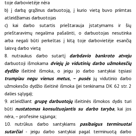
toje darbovietėje nėra
b) į darbą grąžinus darbuotoją, į kurio vietą buvo priimtas
atleidžiamas darbuotojas
c) kai darbo sutartis prieštarauja įstatymams ir šių
prieštaravimų negalima pašalinti, o darbuotojas nesutinka
arba negali būti perkeltas į kitą toje darbovietėje esančią
laisvą darbo vietą
8. nutraukus darbo sutartį
darbdavio bankroto atveju
darbuotoji išmokama
dviejų jo vidutinių darbo užmokesčių
dydžio
išeitinė išmoka, o jeigu jo darbo santykiai tęsiasi
trumpiau negu vienus metus
, –
pusės
jų vidutinio darbo
užmokesčio dydžio išeitinė išmoka (jei tenkinama DK 62 str. 2
dalies sąlyga);
9. atleidžiant
grupę darbuotojų
išeitinės išmokos dydis turi
būti
nustatomas konsultuojantis su darbo taryba
, kai jos
nėra, – profesine sąjunga;
10. nutrūkus darbo santykiams
pasibaigus terminuotai
sutarčiai
- jeigu darbo santykiai pagal terminuotą darbo