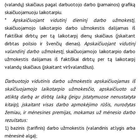
(valandų) skaičiaus pagal darbuotojo darbo (pamainos) grafiką
skaičiuojamuoju laikotarpiu.
*
Apskaičiuojant vidutinį dieninį darbo užmokestį
,
skaičiuojamojo laikotarpio darbo užmokestis dalijamas iš
faktiškai dirbtų per tą laikotarpį dienų skaičiaus (įskaitant
dirbtas poilsio ir švenčių dienas).
Apskaičiuojant vidutinį
valandinį darbo užmokestį
, skaičiuojamojo laikotarpio darbo
užmokestis dalijamas iš faktiškai dirbtų per tą laikotarpį
valandų skaičiaus (įskaitant viršvalandžius).
Darbuotojo vidutinis darbo užmokestis apskaičiuojamas iš
skaičiuojamojo laikotarpio užmokesčio, apskaičiuoto už
atliktą darbą ar dirbtą laiką (jeigu įstatymuose nenustatyta
kitaip), įskaitant visas darbo apmokėjimo rūšis, nurodytas
žemiau, ir mėnesines premijas, mokamas už mėnesio darbo
rezultatus:
1) bazinis (tarifinis) darbo užmokestis (valandinis atlygis arba
mėnesinė alga);