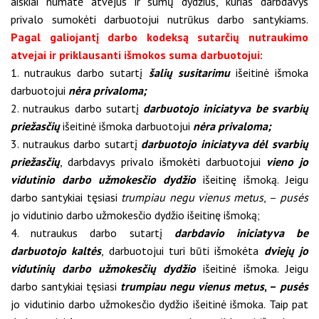
aiškiai numatė atvejus ir sumų dydžius, kurias darbdavys
privalo sumokėti darbuotojui nutrūkus darbo santykiams.
Pagal galiojantį darbo kodeksą sutarčių nutraukimo
atvejai ir priklausanti išmokos suma darbuotojui:
1. nutraukus darbo sutartį
šalių susitarimu
išeitinė išmoka
darbuotojui
nėra privaloma;
2. nutraukus darbo sutartį
darbuotojo iniciatyva be svarbių
priežasčių
išeitinė išmoka darbuotojui
nėra privaloma;
3. nutraukus darbo sutartį
darbuotojo iniciatyva dėl svarbių
priežasčių
, darbdavys privalo išmokėti darbuotojui
vieno jo
vidutinio darbo užmokesčio dydžio
išeitinę išmoką. Jeigu
darbo santykiai tęsiasi
trumpiau negu vienus metus
, –
pusės
jo vidutinio darbo užmokesčio dydžio išeitinę išmoką;
4. nutraukus darbo sutartį
darbdavio iniciatyva be
darbuotojo kaltės
, darbuotojui turi būti išmokėta
dviejų jo
vidutinių darbo užmokesčių dydžio
išeitinė išmoka. Jeigu
darbo santykiai tęsiasi
trumpiau negu vienus metus
, –
pusės
jo vidutinio darbo užmokesčio dydžio išeitinė išmoka. Taip pat