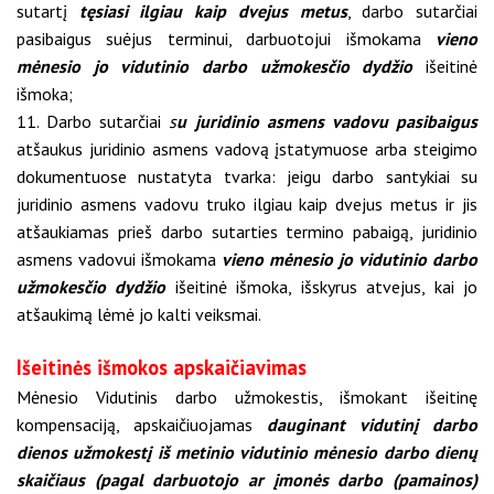
sutartį
tęsiasi ilgiau kaip dvejus metus
, darbo sutarčiai
pasibaigus suėjus terminui, darbuotojui išmokama
vieno
mėnesio jo vidutinio darbo užmokesčio dydžio
išeitinė
išmoka;
11. Darbo sutarčiai
s
u juridinio asmens vadovu pasibaigus
atšaukus juridinio asmens vadovą įstatymuose arba steigimo
dokumentuose nustatyta tvarka: jeigu darbo santykiai su
juridinio asmens vadovu truko ilgiau kaip dvejus metus ir jis
atšaukiamas prieš darbo sutarties termino pabaigą, juridinio
asmens vadovui išmokama
vieno mėnesio jo vidutinio darbo
užmokesčio dydžio
išeitinė išmoka, išskyrus atvejus, kai jo
atšaukimą lėmė jo kalti veiksmai.
Išeitinės išmokos apskaičiavimas
Mėnesio Vidutinis darbo užmokestis, išmokant išeitinę
kompensaciją, apskaičiuojamas
dauginant vidutinį darbo
dienos užmokestį iš metinio vidutinio mėnesio darbo dienų
skaičiaus (pagal darbuotojo ar įmonės darbo (pamainos)