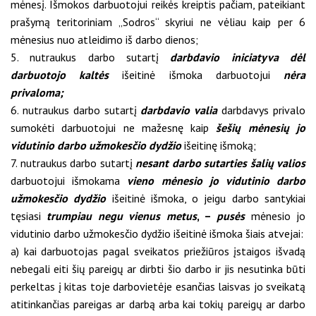
mėnesį. Išmokos darbuotojui reikės kreiptis pačiam, pateikiant
prašymą teritoriniam „Sodros“ skyriui ne vėliau kaip per 6
mėnesius nuo atleidimo iš darbo dienos;
5. nutraukus darbo sutartį
darbdavio iniciatyva dėl
darbuotojo kaltės
išeitinė išmoka darbuotojui
nėra
privaloma;
6. nutraukus darbo sutartį
darbdavio valia
darbdavys privalo
sumokėti darbuotojui ne mažesnę kaip
šešių mėnesių jo
vidutinio darbo užmokesčio dydžio
išeitinę išmoką;
7. nutraukus darbo sutartį
nesant darbo sutarties šalių valios
darbuotojui išmokama
vieno mėnesio jo vidutinio darbo
užmokesčio dydžio
išeitinė išmoka, o jeigu darbo santykiai
tęsiasi
trumpiau negu vienus metus
, –
pusės
mėnesio jo
vidutinio darbo užmokesčio dydžio išeitinė išmoka šiais atvejai:
a) kai darbuotojas pagal sveikatos priežiūros įstaigos išvadą
nebegali eiti šių pareigų ar dirbti šio darbo ir jis nesutinka būti
perkeltas į kitas toje darbovietėje esančias laisvas jo sveikatą
atitinkančias pareigas ar darbą arba kai tokių pareigų ar darbo