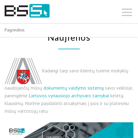
Skip
to
content
Pagrindinis
Naujienos
Kadangi tarp savo klientų turime mokyklų
naudojančių mūsų
dokumentų valdymo sistemą
savo veikloje,
parengėme
Lietuvos vyriausiojo archyvaro tarnybai
keletą
klausimų. Norime pasidalinti atsakymais į juos ir su platesniu
mūsų vartotojų ratu.