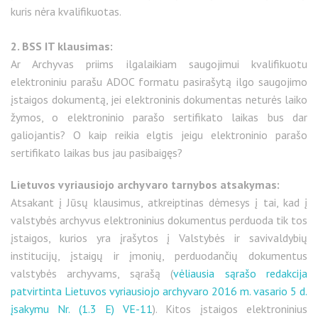
kuris nėra kvalifikuotas.
2. BSS IT klausimas:
Ar Archyvas priims ilgalaikiam saugojimui kvalifikuotu
elektroniniu parašu ADOC formatu pasirašytą ilgo saugojimo
įstaigos dokumentą, jei elektroninis dokumentas neturės laiko
žymos, o elektroninio parašo sertifikato laikas bus dar
galiojantis? O kaip reikia elgtis jeigu elektroninio parašo
sertifikato laikas bus jau pasibaigęs?
Lietuvos vyriausiojo archyvaro tarnybos atsakymas:
Atsakant į Jūsų klausimus, atkreiptinas dėmesys į tai, kad į
valstybės archyvus elektroninius dokumentus perduoda tik tos
įstaigos, kurios yra įrašytos į Valstybės ir savivaldybių
institucijų, įstaigų ir įmonių, perduodančių dokumentus
valstybės archyvams, sąrašą (
vėliausia sąrašo redakcija
patvirtinta Lietuvos vyriausiojo archyvaro 2016 m. vasario 5 d.
įsakymu Nr. (1.3 E) VE-11
). Kitos įstaigos elektroninius