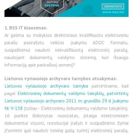
1. BSS IT klausimas:
Ar galima su mokyklos direktoriaus kvalifikuotu elektroniniu
parašu pasirašytu veiklos įsakymu ADOC formatu,
susipažinimui naudoti nekvalifikuotą elektroninį parašą,
naudojant dokumentų valdymo sistemą, kuri išsaugo
informaciją apie pasirašiusį asmenį?
Lietuvos vyriausiojo archyvaro tarnybos atsakymas:
Lietuvos vyriausiojo archyvaro tarnyba
patvirtiname, kad
pagal
Elektroninių dokumentų valdymo taisyklių, patvirtintų
Lietuvos vyriausiojo archyvaro 2011 m. gruodžio 29 d. įsakymu
Nr. V-158
(toliau - Elektroninių dokumentų valdymo taisyklės),
16 punkte išdėstytas nuostatas, įstaiga elektroniniam
dokumentui vizuoti, rezoliucijai įrašyti ir susipažinimo žymai
įforminti gali naudoti teisinę galią turintį elektroninį parašą,