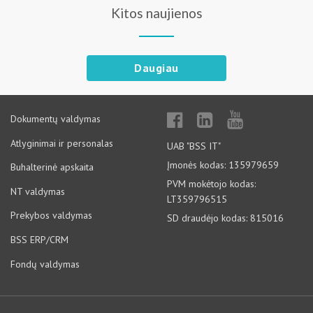
Kitos naujienos
Daugiau
Dokumentų valdymas
Atlyginimai ir personalas
UAB "BSS IT"
Įmonės kodas: 135979659
Buhalterinė apskaita
PVM mokėtojo kodas:
NT valdymas
LT359796515
Prekybos valdymas
SD draudėjo kodas: 815016
BSS ERP/CRM
Fondų valdymas