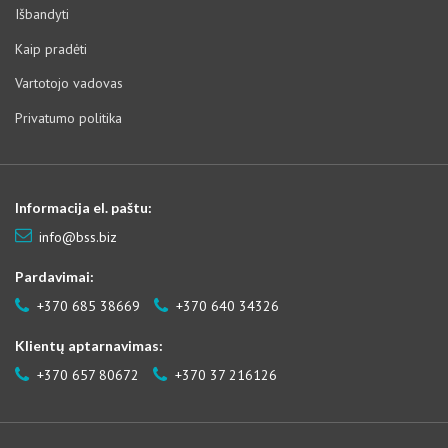
Išbandyti
Kaip pradėti
Vartotojo vadovas
Privatumo politika
Informacija el. paštu:
info@bss.biz
Pardavimai:
+370 685 38669
+370 640 34326
Klientų aptarnavimas:
+370 657 80672
+370 37 216126