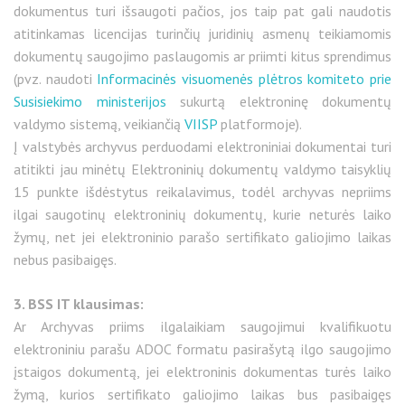
dokumentus turi išsaugoti pačios, jos taip pat gali naudotis
atitinkamas licencijas turinčių juridinių asmenų teikiamomis
dokumentų saugojimo paslaugomis ar priimti kitus sprendimus
(pvz. naudoti
Informacinės visuomenės plėtros komiteto prie
Susisiekimo ministerijos
sukurtą elektroninę dokumentų
valdymo sistemą, veikiančią
VIISP
platformoje).
Į valstybės archyvus perduodami elektroniniai dokumentai turi
atitikti jau minėtų Elektroninių dokumentų valdymo taisyklių
15 punkte išdėstytus reikalavimus, todėl archyvas nepriims
ilgai saugotinų elektroninių dokumentų, kurie neturės laiko
žymų, net jei elektroninio parašo sertifikato galiojimo laikas
nebus pasibaigęs.
3. BSS IT klausimas:
Ar Archyvas priims ilgalaikiam saugojimui kvalifikuotu
elektroniniu parašu ADOC formatu pasirašytą ilgo saugojimo
įstaigos dokumentą, jei elektroninis dokumentas turės laiko
žymą, kurios sertifikato galiojimo laikas bus pasibaigęs