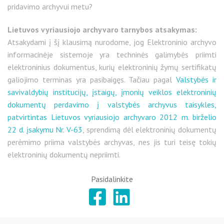
pridavimo archyvui metu?
Lietuvos vyriausiojo archyvaro tarnybos atsakymas:
Atsakydami į šį klausimą nurodome, jog Elektroninio archyvo
informacinėje sistemoje yra techninės galimybės priimti
elektroninius dokumentus, kurių elektroninių žymų sertifikatų
galiojimo terminas yra pasibaigęs. Tačiau pagal
Valstybės ir
savivaldybių institucijų, įstaigų, įmonių veiklos elektroninių
dokumentų perdavimo į valstybės archyvus taisykles,
patvirtintas Lietuvos vyriausiojo archyvaro 2012 m. birželio
22 d. įsakymu Nr. V-63
, sprendimą dėl elektroninių dokumentų
perėmimo priima valstybės archyvas, nes jis turi teisę tokių
elektroninių dokumentų nepriimti.
Pasidalinkite