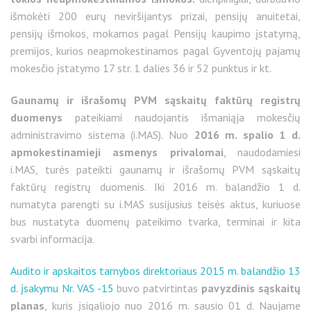
išmokėti 200 eurų neviršijantys prizai, pensijų anuitetai,
pensijų išmokos, mokamos pagal Pensijų kaupimo įstatymą,
premijos, kurios neapmokestinamos pagal Gyventojų pajamų
mokesčio įstatymo 17 str. 1 dalies 36 ir 52 punktus ir kt.
Gaunamų ir išrašomų PVM sąskaitų faktūrų registrų
duomenys
pateikiami naudojantis išmaniąja mokesčių
administravimo sistema (i.MAS). Nuo
2016 m. spalio 1 d.
apmokestinamieji asmenys privalomai
, naudodamiesi
i.MAS, turės pateikti gaunamų ir išrašomų PVM sąskaitų
faktūrų registrų duomenis. Iki 2016 m. balandžio 1 d.
numatyta parengti su i.MAS susijusius teisės aktus, kuriuose
bus nustatyta duomenų pateikimo tvarka, terminai ir kita
svarbi informacija.
Audito ir apskaitos tarnybos direktoriaus 2015 m. balandžio 13
d. įsakymu Nr. VAS -15
buvo patvirtintas
pavyzdinis sąskaitų
planas
, kuris įsigaliojo nuo 2016 m. sausio 01 d. Naujame