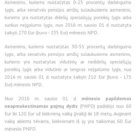
Asmenims, kuriems nustatytas 0-25 procentų darbingumo
lygis, arba senatvės pensijos amžių sulaukusiems asmenims,
kuriems yra nustatytas didelių specialiųjų poreikių lygis arba
sunkus neįgalumo lygis, nuo 2016 m. sausio 01 d. nustatyta
taikyti 270 Eur (buvo - 235 Eur) mėnesio NPD.
Asmenims, kuriems nustatytas 30-55 procentų darbingumo
lygis, arba senatvės pensijos amžių sulaukusiems asmenims,
kuriems yra nustatytas vidutinių ar nedidelių specialiųjų
poreikių lygis arba vidutinis ar lengvas neįgalumo lygis, nuo
2016 m. sausio 01 d. nustatyta taikyti 210 Eur (buvo - 175
Eur) mėnesio NPD.
Nuo 2016 m. sausio 01 d.
mėnesio papildomas
neapmokestinamas pajmų dydis
(PNPD) padidėjo nuo 60
Eur iki 120 Eur už kiekvieną vaiką (įvaikį) iki 18 metų. Auginant
vaiką abiems tėvams, kiekvienam iš jų yra taikomas 60 Eur
mėnesio PNPD.