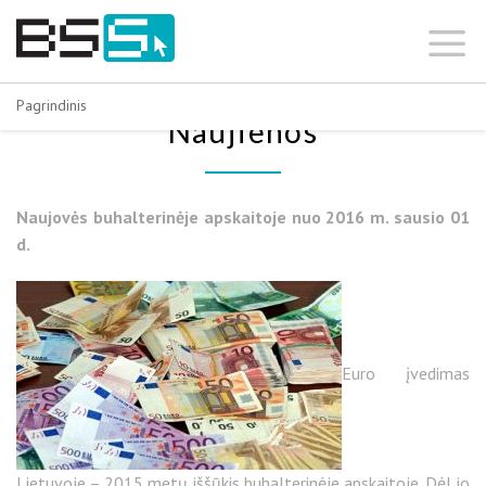
Skip
to
content
Pagrindinis
Naujienos
Naujovės buhalterinėje apskaitoje nuo 2016 m. sausio 01
d.
Euro įvedimas
Lietuvoje – 2015 metų iššūkis buhalterinėje apskaitoje. Dėl jo