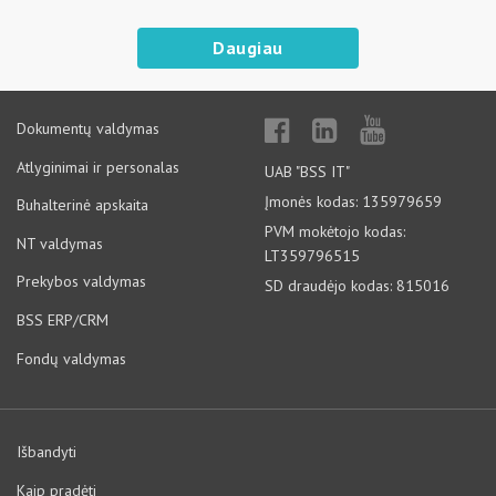
Daugiau
Dokumentų valdymas
Atlyginimai ir personalas
UAB "BSS IT"
Įmonės kodas: 135979659
Buhalterinė apskaita
PVM mokėtojo kodas:
NT valdymas
LT359796515
Prekybos valdymas
SD draudėjo kodas: 815016
BSS ERP/CRM
Fondų valdymas
Išbandyti
Kaip pradėti