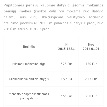
Papildomos pensijų kaupimo dalyvio lėšomis mokamos
pensijų įmokos
(įmokos dalis yra mokama nuo dalyvio
pajamų, nuo kurių skaičiuojamas valstybinio socialinio
draudimo įmokos) iki 2015 m. pabaigos sudarys 1 proc., nuo
2016 m. sausio 01 d. - 2 proc.
Iki
Nuo
Rodiklis
2015.12.31
2016.01.01
Minimali mėnesinė alga
325 Eur
350 Eur
Minimalus valandinis atlygis
1,97 Eur
2,13 Eur
Mėnesio neapmokestinamas
166 Eur
200 Eur
pajmų dydis