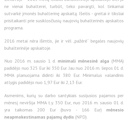
ne vienai buhalterei, turbūt, teko pavargti, kol tinkamai
sutvarkė įmonės buhalterinę apskaitą. Išeitis - greitai ir tiksliai
prisitaikanti prie susiklosčiusių naujovių buhalterinės apskaitos
programa.
2016 metai nėra išimtis, jie ir vėl „pažėrė“ begales naujovių
buhalterinėje apskaitoje.
Nuo 2016 m. sausio 1 d.
minimali mėnesinė alga
(MMA)
padidėjo nuo 325 Eur iki 350 Eur. Jau nuo 2016 m. liepos 01 d.
MMA planuojama didinti iki 380 Eur. Minimalus valandinis
atlygis padidėjo nuo 1,97 Eur iki 2,13 Eur.
Asmenims, kurių su darbo santykiais susijusios pajamos per
mėnesį neviršija MMA t.y. 350 Eur, nuo 2016 m. sausio 01 d.
yra taikomas 200 Eur (buvo - 166 Eur)
mėnesio
neapmokestinamas pajamų dydis
(NPD).