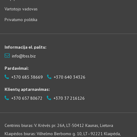
Vartotojo vadovas
Privatumo politika
Informacija el. paštu:
info@bss.biz
Pardavimai:
+370 685 38669
+370 640 34326
Klientų aptarnavimas:
+370 657 80672
+370 37 216126
Centrinis biuras: V. Krėvės pr. 26A, LT-50412 Kaunas, Lietuva
Klaipėdos biuras: Vilhelmo Berbomo g. 10, LT–92221 Klaipėda,