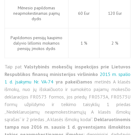
Mėnesio papildomas
neapmokestinamas pajmų
60 Eur
120 Eur
dydis
Papildomos pensijų kaupimo
dalyvio lėšomis mokamos
1 %
2 %
pensijų įmokos dydis
Taip pat
Valstybinės mokesčių inspekcijos prie Lietuvos
Respublikos finansų ministerijos viršininko
2015 m. spalio
1 d. įsakymu Nr. VA-74
yra pakeičiamos
metinės A klasės
išmokų, nuo jų išskaičiuoto ir sumokėto pajamų mokesčio
deklaracijos FR0573 formos, jos priedų FR0573A, FR0573U
formų užpildymo ir teikimo taisyklių 1 priedas
„Nedeklaruojamų neapmokestinamųjų A klasės išmokų
sąrašas“ ir 2 priedas „A klasės išmokų kodai“.
Deklaruotinomis
tampa nuo 2016 m. sausio 1 d. gyventojams išmokėtos
tokios neapmokestinamos išmokos:
dienpinigiai, darbdavio