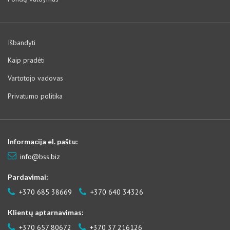
Išbandyti
Kaip pradėti
Vartotojo vadovas
Privatumo politika
Informacija el. paštu:
info@bss.biz
Pardavimai:
+370 685 38669
+370 640 34326
Klientų aptarnavimas:
+370 657 80672
+370 37 216126