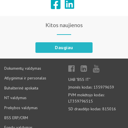
Kitos naujienos
Daugiau
Dokumentų valdymas
Atlyginimai ir personalas
UAB "BSS IT"
Įmonės kodas: 135979659
Buhalterinė apskaita
PVM mokėtojo kodas:
NT valdymas
LT359796515
Prekybos valdymas
SD draudėjo kodas: 815016
BSS ERP/CRM
Fondų valdymas