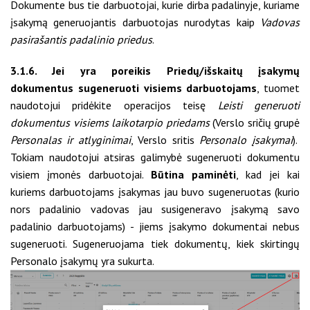
Dokumente bus tie darbuotojai, kurie dirba padalinyje, kuriame
įsakymą generuojantis darbuotojas nurodytas kaip
Vadovas
pasirašantis padalinio priedus
.
3.1.6. Jei yra poreikis Priedų/išskaitų įsakymų
dokumentus sugeneruoti visiems darbuotojams
, tuomet
naudotojui pridėkite operacijos teisę
Leisti generuoti
dokumentus visiems laikotarpio priedams
(Verslo sričių grupė
Personalas ir atlyginimai
, Verslo sritis
Personalo įsakymai
).
Tokiam naudotojui atsiras galimybė sugeneruoti dokumentu
visiem įmonės darbuotojai.
Būtina paminėti
, kad jei kai
kuriems darbuotojams įsakymas jau buvo sugeneruotas (kurio
nors padalinio vadovas jau susigeneravo įsakymą savo
padalinio darbuotojams) - jiems įsakymo dokumentai nebus
sugeneruoti. Sugeneruojama tiek dokumentų, kiek skirtingų
Personalo įsakymų yra sukurta.