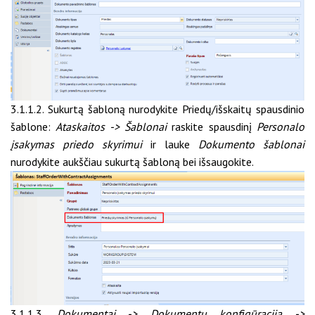
3.1.1.2. Sukurtą šabloną nurodykite Priedų/išskaitų spausdinio
šablone:
Ataskaitos -> Šablonai
raskite spausdinį
Personalo
įsakymas priedo skyrimui
ir lauke
Dokumento šablonai
nurodykite aukščiau sukurtą šabloną bei išsaugokite.
3.1.1.3.
Dokumentai -> Dokumentų konfigūracija ->