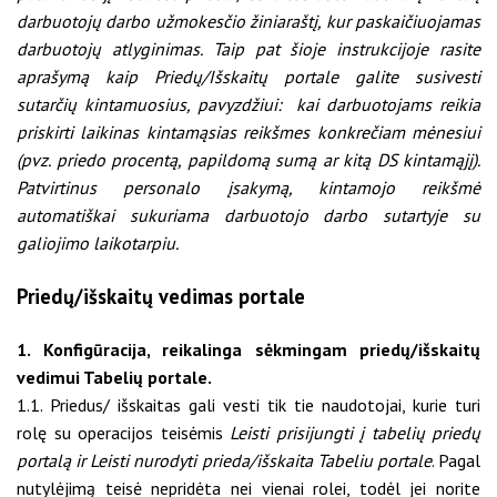
darbuotojų darbo užmokesčio žiniaraštį, kur paskaičiuojamas
darbuotojų atlyginimas. Taip pat šioje instrukcijoje rasite
aprašymą kaip Priedų/Išskaitų portale galite susivesti
sutarčių kintamuosius, pavyzdžiui: kai darbuotojams reikia
priskirti laikinas kintamąsias reikšmes konkrečiam mėnesiui
(pvz. priedo procentą, papildomą sumą ar kitą DS kintamąjį).
Patvirtinus personalo įsakymą, kintamojo reikšmė
automatiškai sukuriama darbuotojo darbo sutartyje su
galiojimo laikotarpiu.
Priedų/išskaitų vedimas portale
1. Konfigūracija, reikalinga sėkmingam priedų/išskaitų
vedimui Tabelių portale.
1.1. Priedus/ išskaitas gali vesti tik tie naudotojai, kurie turi
rolę su operacijos teisėmis
Leisti prisijungti į tabelių priedų
portalą ir
Leisti nurodyti prieda/išskaita Tabeliu portale
. Pagal
nutylėjimą teisė nepridėta nei vienai rolei, todėl jei norite