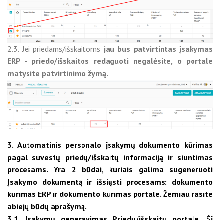
2.3. Jei priedams/išskaitoms
jau bus patvirtintas įsakymas
ERP - priedo/išskaitos redaguoti negalėsite, o portale
matysite patvirtinimo žymą.
3. Automatinis personalo įsakymų dokumento kūrimas
pagal suvestų priedų/išskaitų informaciją ir siuntimas
procesams. Yra 2 būdai, kuriais galima sugeneruoti
Įsakymo dokumentą ir išsiųsti procesams: dokumento
kūrimas ERP ir dokumento kūrimas portale. Žemiau rasite
abiejų būdų aprašymą.
3.1. Įsakymų generavimas Priedų/išskaitų portale.
Š
į