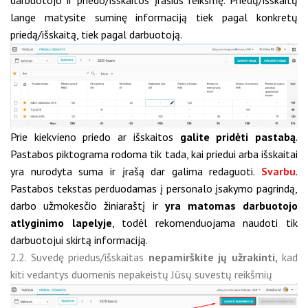
darbuotojo ir priedo/išskaitos įrašius reikšmę. Priedų/išskaitų
lange matysite suminę informaciją tiek pagal konkretų
priedą/išskaitą, tiek pagal darbuotoją.
Prie kiekvieno priedo ar išskaitos
galite pridėti pastabą
.
Pastabos piktograma rodoma tik tada, kai priedui arba išskaitai
yra nurodyta suma ir įrašą dar galima redaguoti.
Svarbu
.
Pastabos tekstas perduodamas į personalo įsakymo pagrindą,
darbo užmokesčio žiniaraštį ir
yra matomas darbuotojo
atlyginimo lapelyje
, todėl rekomenduojama naudoti tik
darbuotojui skirtą informaciją.
2.2. Suvedę priedus/išskaitas
nepamirškite jų užrakinti,
kad
kiti vedantys duomenis nepakeistų Jūsų suvestų reikšmių