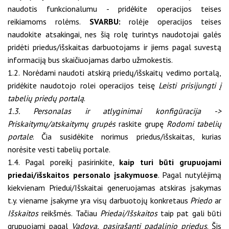
naudotis funkcionalumu - pridėkite operacijos teises
reikiamoms rolėms.
SVARBU:
rolėje operacijos teises
naudokite atsakingai, nes šią rolę turintys naudotojai galės
pridėti priedus/išskaitas darbuotojams ir jiems pagal suvestą
informaciją bus skaičiuojamas darbo užmokestis.
1.2. Norėdami naudoti atskirą priedų/išskaitų vedimo portalą,
pridėkite naudotojo rolei operacijos teisę
Leisti prisijungti į
tabelių priedų portalą
.
1.3. Personalas ir atlyginimai konfigūracija ->
Priskaitymų/atskaitymų grupės
raskite grupę
Rodomi tabelių
portale
. Čia susidėkite norimus priedus/išskaitas, kurias
norėsite vesti tabelių portale.
1.4. Pagal poreikį pasirinkite,
kaip turi būti grupuojami
priedai/išskaitos personalo įsakymuose
. Pagal nutylėjimą
kiekvienam Priedui/Išskaitai generuojamas atskiras įsakymas
t.y. viename įsakyme yra visų darbuotojų konkretaus
Priedo
ar
Išskaitos
reikšmės. Tačiau
Priedai/Išskaitos
taip pat gali būti
grupuojami pagal
Vadovą, pasirašantį padalinio priedus
. Šis