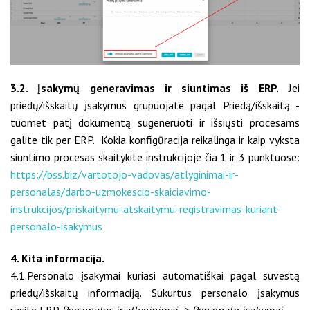
3.2. Įsakymų generavimas ir siuntimas iš ERP.
Jei
priedų/išskaitų įsakymus grupuojate pagal Priedą/išskaitą -
tuomet patį dokumentą sugeneruoti ir išsiųsti procesams
galite tik per ERP. Kokia konfigūracija reikalinga ir kaip vyksta
siuntimo procesas skaitykite instrukcijoje čia 1 ir 3 punktuose:
https://bss.biz/vartotojo-vadovas/atlyginimai-ir-
personalas/darbo-uzmokescio-skaiciavimo-
instrukcijos/priskaitymu-atskaitymu-registravimas-kuriant-
personalo-isakymus
4. Kita informacija.
4.1.Personalo įsakymai kuriasi automatiškai pagal suvestą
priedų/išskaitų informaciją. Sukurtus personalo įsakymus
rasite ERP
Personalas ir atlyginimai -> Personalo įsakymai.