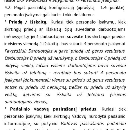
4.2. Pagal pasirinktą konfigūraciją (aprašytą 1.4. punkte),
personalo įsakymai gali kurtis tokiu detalumu:
* Priedą / išskaitą.
Kuriasi tiek personalo įsakymų, kiek
skirtingų priedų ar išskaitų tipų suvedama darbuotojams
mėnesyje t.y. jei 3 darbuotojam suvesite tris skirtingus priedus
ir visiems vienodą 1 išskaitą - bus sukurti 4 personalo įsakymai.
Pavyzdžiui: Darbuotojas A gavo priedą už gerus rezultatus,
Darbuotojas B priedą už nerūkymą, o Darbuotojas C priedą už
aktyvią veiklą, tačiau visiems darbuotojams buvo suvesta
išskaita už telefoną - rezultate bus sukurti 4 personalo
įsakymai (dokumentai): vienas su priedu už gerus rezultatus,
antras su priedu už nerūkymą, trečias su priedu už aktyvią
veiklą, ketvirtas su išskaita už telefoną (visiems
darbuotojams vienas).
* Padalinio vadovą pasirašantį priedus.
Kuriasi tiek
personalo įsakymų kiek skirtingų Vadovų nurodyta padalinio
informacijoje, su požymiu
Vadovas pasirašantis padalinio