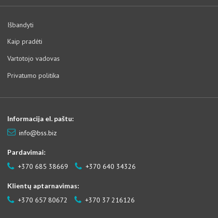
Išbandyti
Kaip pradėti
Vartotojo vadovas
Privatumo politika
Informacija el. paštu:
info@bss.biz
Pardavimai:
+370 685 38669
+370 640 34326
Klientų aptarnavimas:
+370 657 80672
+370 37 216126