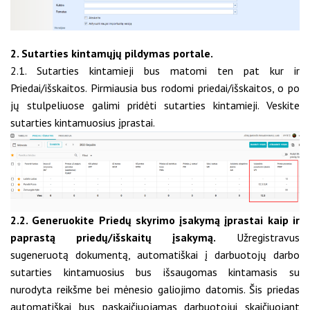
2. Sutarties kintamųjų pildymas portale.
2.1. Sutarties kintamieji bus matomi ten pat kur ir
Priedai/išskaitos. Pirmiausia bus rodomi priedai/išskaitos, o po
jų stulpeliuose galimi pridėti sutarties kintamieji. Veskite
sutarties kintamuosius įprastai.
2.2. Generuokite Priedų skyrimo įsakymą įprastai kaip ir
paprastą priedų/išskaitų įsakymą.
Užregistravus
sugeneruotą dokumentą, automatiškai į darbuotojų darbo
sutarties kintamuosius bus išsaugomas kintamasis su
nurodyta reikšme bei mėnesio galiojimo datomis. Šis priedas
automatiškai bus paskaičiuojamas darbuotojui skaičiuojant