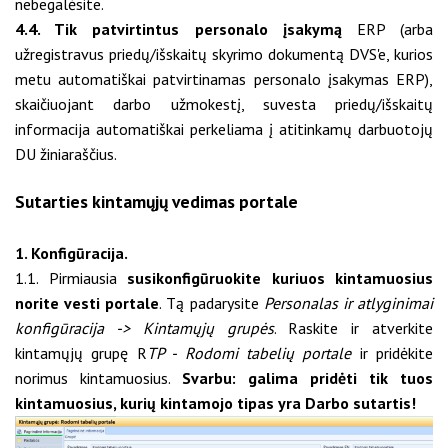
nebegalėsite.
4.4. Tik patvirtintus personalo įsakymą
ERP (arba
užregistravus priedų/išskaitų skyrimo dokumentą DVS'e, kurios
metu automatiškai patvirtinamas personalo įsakymas ERP),
skaičiuojant darbo užmokestį, suvesta priedų/išskaitų
informacija automatiškai perkeliama į atitinkamų darbuotojų
DU žiniaraščius.
Sutarties kintamųjų vedimas portale
1. Konfigūracija.
1.1. Pirmiausia
susikonfigūruokite kuriuos kintamuosius
norite vesti portale
. Tą padarysite
Personalas ir atlyginimai
konfigūracija -> Kintamųjų grupės
. Raskite ir atverkite
kintamųjų grupę R
TP - Rodomi tabelių portale
ir pridėkite
norimus kintamuosius.
Svarbu: galima pridėti tik tuos
kintamuosius, kurių kintamojo tipas yra Darbo sutartis!