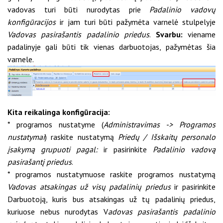
vadovas turi būti nurodytas prie
Padalinio vadovų
konfigūracijos
ir jam turi būti pažymėta varnelė stulpelyje
Vadovas pasirašantis padalinio priedus
.
Svarbu:
viename
padalinyje gali būti tik vienas darbuotojas, pažymėtas šia
varnele.
Kita reikalinga konfigūracija:
* programos nustatyme (
Administravimas -> Programos
nustatymai
) raskite nustatymą
Priedų / Išskaitų personalo
įsakymą grupuoti pagal:
ir pasirinkite
Padalinio vadovą
pasirašantį priedus
.
* programos nustatymuose raskite programos nustatymą
Vadovas atsakingas už visų padalinių priedus
ir pasirinkite
Darbuotoją, kuris bus atsakingas už tų padalinių priedus,
kuriuose nebus nurodytas V
adovas pasirašantis padalinio