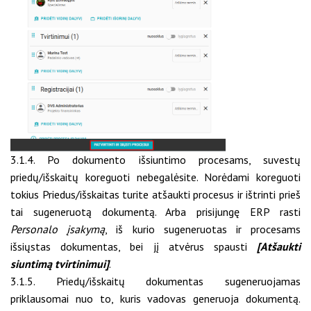
3.1.4. Po dokumento išsiuntimo procesams, suvestų
priedų/išskaitų koreguoti nebegalėsite. Norėdami koreguoti
tokius Priedus/išskaitas turite atšaukti procesus ir ištrinti prieš
tai sugeneruotą dokumentą. Arba prisijungę ERP rasti
Personalo įsakymą
, iš kurio sugeneruotas ir procesams
išsiųstas dokumentas, bei jį atvėrus spausti
[Atšaukti
siuntimą tvirtinimui]
.
3.1.5. Priedų/išskaitų dokumentas sugeneruojamas
priklausomai nuo to, kuris vadovas generuoja dokumentą.