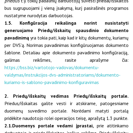
priedus
t.y. tokių padalinių darbuotojų suvesti priedai/išskaitos
bus sugrupuojami į vieną įsakymą, kurį pasirašinės programos
nustatyme nurodytas darbuotojas.
1.5. Konfigūracija reikalinga norint nusistatyti
generuojamo Priedų/išskaitų spausdinio dokumento
pavadinimą
yra tokia pati, kaip kad ir kitų dokumentų, kuriamų
per DVS'ą. Norimas pavadinimas konfigūruojamas dokumento
šablone. Detaliau apie dokumento pavadinimo konfigūraciją,
galimas reikšmes, rasite aprašyme čia:
https://bss.biz/vartotojo-vadovas/dokumentu-
valdymas/instrukcijos-dvs-administratoriams/dokumento-
kuriamo-is-sablono-pavadinimo-konfiguravimas
2. Priedų/išskaitų vedimas Priedų/išskaitų portale.
Priedus/išskaitas galite vesti ir atskirame, patogesniame
duomenų suvedimo portale. Norėdami matyti portalą
pridėkite naudotojo rolei operacijos teisę, aprašytą 1.3 punkte.
2.1.Duomenys portale vedami įprastai,
prie atitinkamo