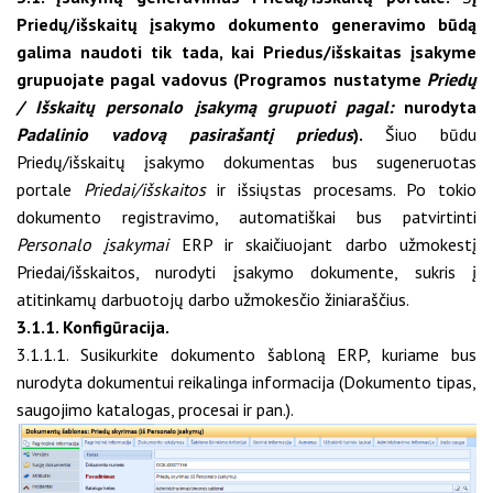
Priedų/išskaitų įsakymo dokumento generavimo būdą
galima naudoti tik tada, kai Priedus/išskaitas įsakyme
grupuojate pagal vadovus (Programos nustatyme
Priedų
/ Išskaitų personalo įsakymą grupuoti pagal:
nurodyta
Padalinio vadovą pasirašantį priedus
).
Šiuo būdu
Priedų/išskaitų įsakymo dokumentas bus sugeneruotas
portale
Priedai/išskaitos
ir išsiųstas procesams. Po tokio
dokumento registravimo, automatiškai bus patvirtinti
Personalo įsakymai
ERP ir skaičiuojant darbo užmokestį
Priedai/išskaitos, nurodyti įsakymo dokumente, sukris į
atitinkamų darbuotojų darbo užmokesčio žiniaraščius.
3.1.1. Konfigūracija.
3.1.1.1. Susikurkite dokumento šabloną ERP, kuriame bus
nurodyta dokumentui reikalinga informacija (Dokumento tipas,
saugojimo katalogas, procesai ir pan.).