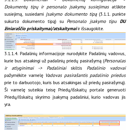
Dokumentų tipų ir personalo įsakymų susiejimas
atlikite
susiejimą, susiedami
Įsakymo dokumento tipą
(3.1.1. punkte
sukurto dokumento tipą) su
Personalo įsakymo tipu
DU
žiniaraščio priskaitymai/atskaitymai
ir išsaugokite.
3.1.1.4. Padalinių informacijoje nurodykite Padalinių vadovus,
kurie bus atsakingi už padalinių priedų pasirašymą (
Personalas
ir atlyginimai -> Padaliniai
skiltis
Padalinio vadovai
pažymėkite varnelę
Vadovas pasirašantis padalinio priedus
prie to darbuotojo, kuris bus atsakingas už priedų pasirašymą).
Ši varnelę suteikia teisę Priedų/išskaitų portale generuoti
Priedų/išskaitų skyrimo įsakymą padaliniui, kurio vadovas jis
yra.