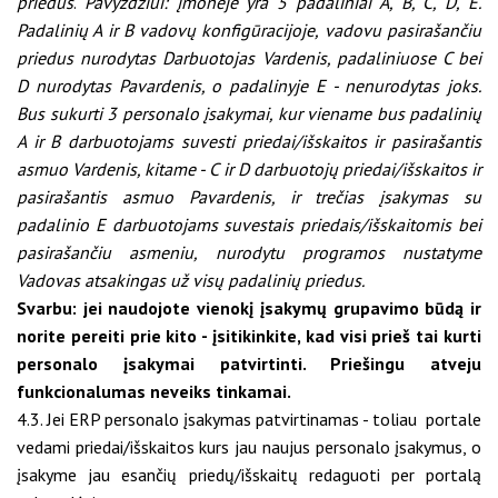
priedus
.
Pavyzdžiui: įmonėje yra 5 padaliniai A, B, C, D, E.
Padalinių A ir B vadovų konfigūracijoje, vadovu pasirašančiu
priedus nurodytas Darbuotojas Vardenis, padaliniuose C bei
D nurodytas Pavardenis, o padalinyje E - nenurodytas joks.
Bus sukurti 3 personalo įsakymai, kur viename bus padalinių
A ir B darbuotojams suvesti priedai/išskaitos ir pasirašantis
asmuo Vardenis, kitame - C ir D darbuotojų priedai/išskaitos ir
pasirašantis asmuo Pavardenis, ir trečias įsakymas su
padalinio E darbuotojams suvestais priedais/išskaitomis bei
pasirašančiu asmeniu, nurodytu programos nustatyme
Vadovas atsakingas už visų padalinių priedus.
Svarbu: jei naudojote vienokį įsakymų grupavimo būdą ir
norite pereiti prie kito - įsitikinkite, kad visi prieš tai kurti
personalo įsakymai patvirtinti. Priešingu atveju
funkcionalumas neveiks tinkamai.
4.3. Jei ERP personalo įsakymas patvirtinamas - toliau portale
vedami priedai/išskaitos kurs jau naujus personalo įsakymus, o
įsakyme jau esančių priedų/išskaitų redaguoti per portalą