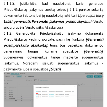
3.1.1.5. Įsitikinkite, kad naudotojai, kurie generuos
Priedų/išskaitų įsakymus turėtų teises į 3.1.1. punkte sukurtą
dokumento šabloną bei jų naudotojų rolė turi
Operacijos teisę
Leisti generuoti: Personalo įsakymas priedo skyrimui
(Verslo
sričių grupė ir Verslo sritis Ataskaitos).
3.1.2. Generuokite Priedų/išskaitų įsakymo dokumentą
Priedų/išskaitų vedimo portale, pasirinkę funkciją
[Generuoti
priedų/išskaitų ataskaitą]
. Jums bus pateiktas dokumento
generavimo langas, kuriame spauskite
[Generuoti]
.
Sugeneravus dokumentus lange matysite sugeneruotus
įsakymus. Norėdami išsiųsti sugeneruotus įsakymus -
pažymėkite juos ir spauskite
[Siųsti]
.