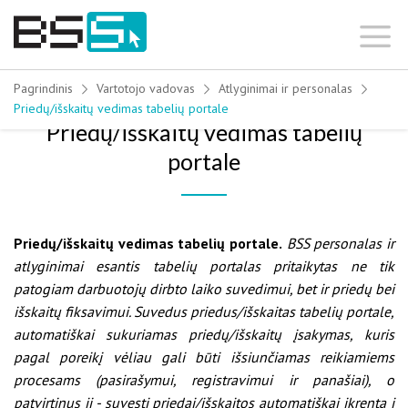
Skip
to
content
Pagrindinis
Vartotojo vadovas
Atlyginimai ir personalas
Priedų/išskaitų vedimas tabelių portale
Priedų/išskaitų vedimas tabelių
portale
Priedų/išskaitų vedimas tabelių portale.
BSS personalas ir
atlyginimai esantis tabelių portalas pritaikytas ne tik
patogiam darbuotojų dirbto laiko suvedimui, bet ir priedų bei
išskaitų fiksavimui. Suvedus priedus/išskaitas tabelių portale,
automatiškai sukuriamas priedų/išskaitų įsakymas, kuris
pagal poreikį vėliau gali būti išsiunčiamas reikiamiems
procesams (pasirašymui, registravimui ir panašiai), o
patvirtinus jį - suvesti priedai/išskaitos automatiškai įkrenta į