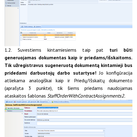
1.2. Suvestiems kintamiesiems taip pat
turi būti
generuojamas dokumentas kaip ir priedams/išskaitoms.
Tik užregistravus sugeneruotą dokumentą kintamieji bus
pridedami darbuotojų darbo sutartyse!
Jo konfigūracija
atliekama analogiškai kaip ir Priedų/Išskaitų dokumento
(aprašyta 3 punkte), tik šiems priedams naudojamas
ataskaitos šablonas
StaffOrderWithContractAssignments2.