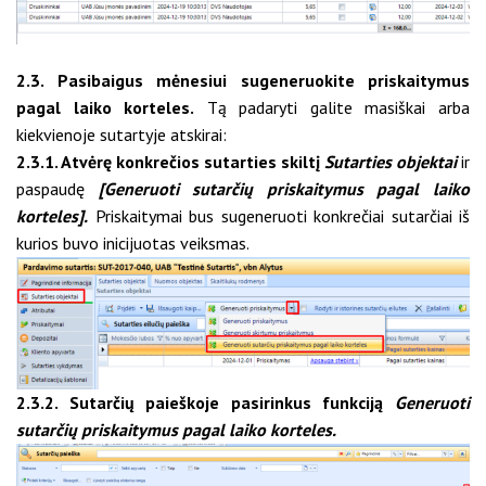
2.3. Pasibaigus mėnesiui sugeneruokite priskaitymus
pagal laiko korteles.
Tą padaryti galite masiškai arba
kiekvienoje sutartyje atskirai:
2.3.1. Atvėrę konkrečios sutarties skiltį
Sutarties objektai
ir
paspaudę
[Generuoti sutarčių priskaitymus pagal laiko
korteles].
Priskaitymai bus sugeneruoti konkrečiai sutarčiai iš
kurios buvo inicijuotas veiksmas.
2.3.2. Sutarčių paieškoje pasirinkus funkciją
Generuoti
sutarčių priskaitymus pagal laiko korteles.