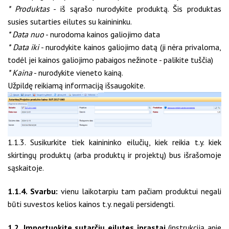
* Produktas
- iš sąrašo nurodykite produktą. Šis produktas
susies sutarties eilutes su kainininku.
* Data nuo
- nurodoma kainos galiojimo data
* Data iki
- nurodykite kainos galiojimo datą (ji nėra privaloma,
todėl jei kainos galiojimo pabaigos nežinote - palikite tuščia)
* Kaina
- nurodykite vieneto kainą.
Užpildę reikiamą informaciją išsaugokite.
1.1.3. Susikurkite tiek kainininko eilučių, kiek reikia t.y. kiek
skirtingų produktų (arba produktų ir projektų) bus išrašomoje
sąskaitoje.
1.1.4. Svarbu:
vienu laikotarpiu tam pačiam produktui negali
būti suvestos kelios kainos t.y. negali persidengti.
1.2. Importuokite sutarčių eilutes įprastai
(instrukciją apie