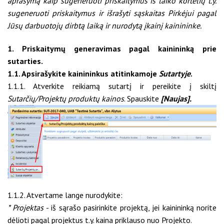
aprašymą kaip sugeneruoti priskaitymus iš laiko kortelių t.y.
sugeneruoti priskaitymus ir išrašyti sąskaitas Pirkėjui pagal
Jūsų darbuotojų dirbtą laiką ir nurodytą įkainį kainininke.
1. Priskaitymų generavimas pagal kainininką prie
sutarties.
1.1. Apsirašykite kainininkus atitinkamoje
Sutartyje
.
1.1.1. Atverkite reikiamą sutartį ir pereikite į skiltį
Sutarčių/Projektų produktų kainos
. Spauskite
[Naujas].
1.1.2. Atvertame lange nurodykite:
* Projektas
- iš sąrašo pasirinkite projektą, jei kainininką norite
dėlioti pagal projektus t.y. kaina priklauso nuo Projekto.