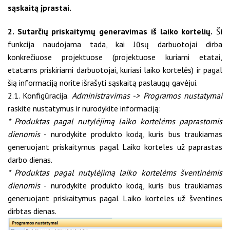
sąskaitą įprastai.
2. Sutarčių priskaitymų generavimas iš laiko kortelių.
Ši
funkcija naudojama tada, kai Jūsų darbuotojai dirba
konkrečiuose projektuose (projektuose kuriami etatai,
etatams priskiriami darbuotojai, kuriasi laiko kortelės) ir pagal
šią informaciją norite išrašyti sąskaitą paslaugų gavėjui.
2.1. Konfigūracija.
Administravimas -> Programos nustatymai
raskite nustatymus ir nurodykite informaciją:
* Produktas pagal nutylėjimą laiko kortelėms paprastomis
dienomis
- nurodykite produkto kodą, kuris bus traukiamas
generuojant priskaitymus pagal Laiko korteles už paprastas
darbo dienas.
* Produktas pagal nutylėjimą laiko kortelėms šventinėmis
dienomis
- nurodykite produkto kodą, kuris bus traukiamas
generuojant priskaitymus pagal Laiko korteles už šventines
dirbtas dienas.