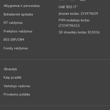
Atlyginimai ir personalas
UAB "BSS IT"
Įmonės kodas: 135979659
Buhalterinė apskaita
PVM mokėtojo kodas:
NT valdymas
LT359796515
Prekybos valdymas
SD draudėjo kodas: 815016
BSS ERP/CRM
Fondų valdymas
Išbandyti
Kaip pradėti
Vartotojo vadovas
Privatumo politika