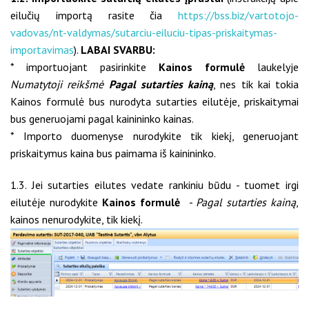
eilučių importą rasite čia
https://bss.biz/vartotojo-
vadovas/nt-valdymas/sutarciu-eiluciu-tipas-priskaitymas-
importavimas
).
LABAI SVARBU:
* importuojant pasirinkite
Kainos formulė
laukelyje
Numatytoji reikšmė
Pagal sutarties kainą
, nes tik kai tokia
Kainos formulė bus nurodyta sutarties eilutėje, priskaitymai
bus generuojami pagal kainininko kainas.
* Importo duomenyse nurodykite tik kiekį, generuojant
priskaitymus kaina bus paimama iš kainininko.
1.3. Jei sutarties eilutes vedate rankiniu būdu - tuomet irgi
eilutėje nurodykite
Kainos formulė
-
Pagal sutarties kainą
,
kainos nenurodykite, tik kiekį.