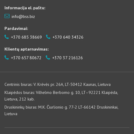
Informacija el. paštu:
info@bss.biz
Pardavimai:
+370 685 38669
+370 640 34326
Klientų aptarnavimas:
+370 657 80672
+370 37 216126
Centrinis biuras: V. Krėvės pr. 26A, LT-50412 Kaunas, Lietuva
Klaipėdos biuras: Vilhelmo Berbomo g. 10, LT–92221 Klaipėda,
Lietuva, 212 kab.
Druskininkų biuras: M.K. Čiurlionio g. 77-2 LT-66142 Druskininkai,
Lietuva