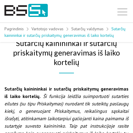
Skip
to
content
Pagrindinis
Vartotojo vadovas
Sutarčių valdymas
Sutarčių
kainininkai ir sutarčių priskaitymų generavimas iš laiko kortelių
Sutarčių kainininkai ir sutarčių
priskaitymų generavimas iš laiko
kortelių
Sutarčių kainininkai ir sutarčių priskaitymų generavimas
iš laiko kortelių.
Ši funkcija leidžia suimportuoti sutarties
eilutes (su tipu Priskaitymas) nurodant tik suteiktų paslaugų
kiekį, o generuojant Priskaitymus, reikalingus sąskaitai
išrašyti, atitinkamam laikotarpiui galiojanti kaina paimama iš
sutartyje suvesto kainininko. Taip pat instrukcijoje rasite