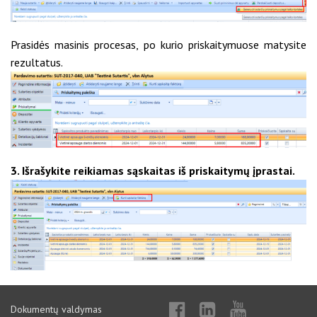
Prasidės masinis procesas, po kurio priskaitymuose matysite
rezultatus.
3. Išrašykite reikiamas sąskaitas iš priskaitymų įprastai.
Dokumentų valdymas