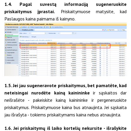
1.4. Pagal suvestą informaciją sugeneruokite
priskaitymus įprastai.
Priskaitymuose matysite, kad
Paslaugos kaina paimama iš kainyno.
1.5. Jei jau sugeneravote priskaitymus, bet pamatėte, kad
neteisingai nurodėte kainą kainininke
ir sąskaitos dar
neišrašėte - pakeiskite kainą kainininke ir pergeneruokite
priskaitymus. Priskaitymuose kaina bus atnaujinta. Jei sąskaita
jau išrašyta - tokiems priskaitymams kaina nebus atnaujinta.
1.6. Jei priskaitymų iš laiko kortelių nekursite - išrašykite