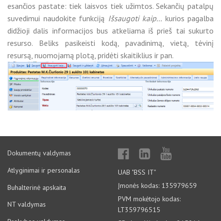
esančios pastate: tiek laisvos tiek užimtos. Sekančių patalpų
suvedimui naudokite funkciją
Išsaugoti kaip...
kurios pagalba
didžioji dalis informacijos bus atkeliama iš prieš tai sukurto
resurso. Beliks pasikeisti kodą, pavadinimą, vietą, tėvinį
resursą, nuomojamą plotą, pridėti skaitiklius ir pan.
Dokumentų valdymas
Atlyginimai ir personalas
UAB "BSS IT"
Įmonės kodas: 135979659
Buhalterinė apskaita
PVM mokėtojo kodas:
NT valdymas
LT359796515