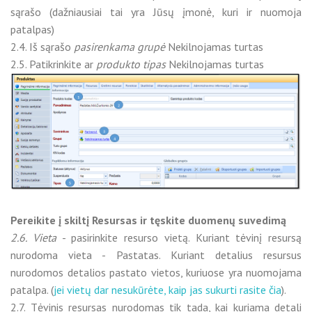
sąrašo (dažniausiai tai yra Jūsų įmonė, kuri ir nuomoja
patalpas)
2.4. Iš sąrašo
pasirenkama grupė
Nekilnojamas turtas
2.5. Patikrinkite ar
produkto tipas
Nekilnojamas turtas
Pereikite į skiltį Resursas ir tęskite duomenų suvedimą
2.6. Vieta
- pasirinkite resurso vietą. Kuriant tėvinį resursą
nurodoma vieta - Pastatas. Kuriant detalius resursus
nurodomos detalios pastato vietos, kuriuose yra nuomojama
patalpa. (
jei vietų dar nesukūrėte, kaip jas sukurti rasite čia
).
2.7. Tėvinis resursas nurodomas tik tada, kai kuriama detali