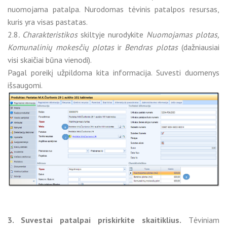
nuomojama patalpa. Nurodomas tėvinis patalpos resursas,
kuris yra visas pastatas.
2.8
. Charakteristikos
skiltyje nurodykite
Nuomojamas plotas,
Komunalinių mokesčių plotas
ir
Bendras plotas
(dažniausiai
visi skaičiai būna vienodi).
Pagal poreikį užpildoma kita informacija. Suvesti duomenys
išsaugomi.
3. Suvestai patalpai priskirkite skaitiklius.
Tėviniam