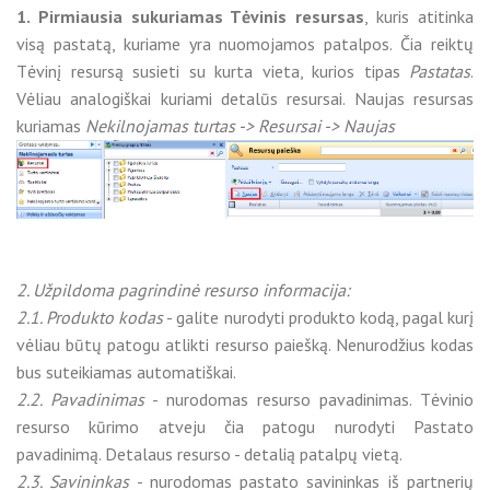
1. Pirmiausia sukuriamas Tėvinis resursas
, kuris atitinka
visą pastatą, kuriame yra nuomojamos patalpos. Čia reiktų
Tėvinį resursą susieti su kurta vieta, kurios tipas
Pastatas
.
Vėliau analogiškai kuriami detalūs resursai. Naujas resursas
kuriamas
Nekilnojamas turtas -> Resursai -> Naujas
2. Užpildoma pagrindinė resurso informacija:
2.1. Produkto kodas
- galite nurodyti produkto kodą, pagal kurį
vėliau būtų patogu atlikti resurso paiešką. Nenurodžius kodas
bus suteikiamas automatiškai.
2.2. Pavadinimas
- nurodomas resurso pavadinimas. Tėvinio
resurso kūrimo atveju čia patogu nurodyti Pastato
pavadinimą. Detalaus resurso - detalią patalpų vietą.
2.3. Savininkas
- nurodomas pastato savininkas iš partnerių