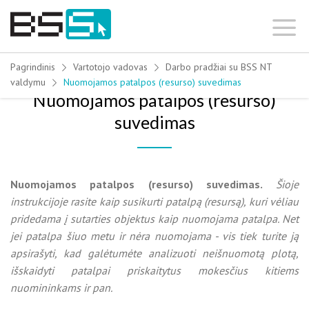
Skip
to
content
Pagrindinis
Vartotojo vadovas
Darbo pradžiai su BSS NT
valdymu
Nuomojamos patalpos (resurso) suvedimas
Nuomojamos patalpos (resurso)
suvedimas
Nuomojamos patalpos (resurso) suvedimas.
Šioje
instrukcijoje rasite kaip susikurti patalpą (resursą), kuri vėliau
pridedama į sutarties objektus kaip nuomojama patalpa. Net
jei patalpa šiuo metu ir nėra nuomojama - vis tiek turite ją
apsirašyti, kad galėtumėte analizuoti neišnuomotą plotą,
išskaidyti patalpai priskaitytus mokesčius kitiems
nuomininkams ir pan.