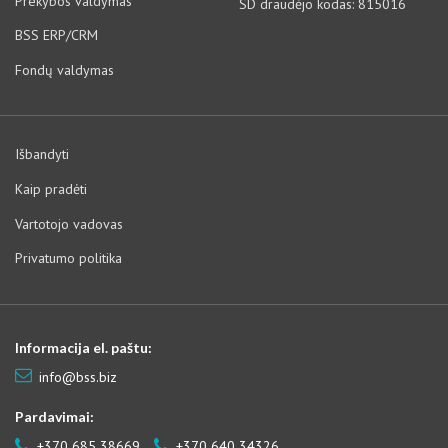
Prekybos valdymas
SD draudėjo kodas: 815016
BSS ERP/CRM
Fondų valdymas
Išbandyti
Kaip pradėti
Vartotojo vadovas
Privatumo politika
Informacija el. paštu:
info@bss.biz
Pardavimai:
+370 685 38669
+370 640 34326