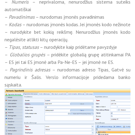
–
Numeris
– neprivaloma, nenurodžius sistema suteiks
automatiškai
–
Pavadinimas
– nurodomas įmonės pavadinimas
–
Kodas
– nurodomas įmonės kodas. Jei įmonės kodo nežinote
– nurodykite bet kokią reikšmę. Nenurodžius įmonės kodo
negalėsite atlikti kitų operacijų.
–
Tipas, statusas
– nurodykite kaip pridėtame pavyzdyje
–
Globalios grupės
– pridėkite globalią grupę atitinkamai PA
– ES jei tai ES įmonė arba Pa-Ne-ES – jei įmonė ne ES.
–
Pagrindinis adresas
– nurodomas adreso Tipas, Gatvė su
numeriu ir Šalis. Verslo informacijoje pridedama banko
sąskaita.