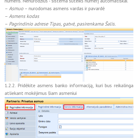
numeris. Nenurodžius - sistema suteiks numerį automatiškai.
–
Asmuo
– nurodomas asmens vardas ir pavardė
–
Asmens kodas
–
Pagrindinio adrese Tipas, gatvė, pasirenkama Šalis.
1.2.2. Pridėkite asmens banko informaciją, kuri bus reikalinga
atliekant mokėjimus šiam asmeniui