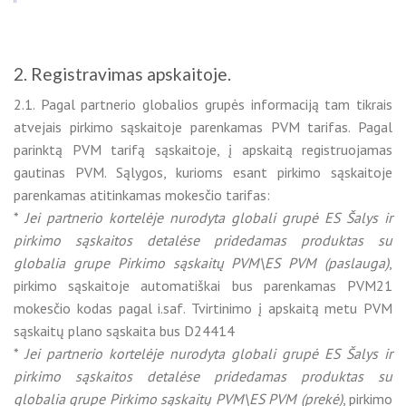
2. Registravimas apskaitoje.
2.1. Pagal partnerio globalios grupės informaciją tam tikrais
atvejais pirkimo sąskaitoje parenkamas PVM tarifas. Pagal
parinktą PVM tarifą sąskaitoje, į apskaitą registruojamas
gautinas PVM. Sąlygos, kurioms esant pirkimo sąskaitoje
parenkamas atitinkamas mokesčio tarifas:
*
Jei partnerio kortelėje nurodyta globali grupė ES Šalys ir
pirkimo sąskaitos detalėse pridedamas produktas su
globalia grupe Pirkimo sąskaitų PVM\ES PVM (paslauga)
,
pirkimo sąskaitoje automatiškai bus parenkamas PVM21
mokesčio kodas pagal i.saf. Tvirtinimo į apskaitą metu PVM
sąskaitų plano sąskaita bus D24414
*
Jei partnerio kortelėje nurodyta globali grupė ES Šalys ir
pirkimo sąskaitos detalėse pridedamas produktas su
globalia grupe Pirkimo sąskaitų PVM\ES PVM (prekė)
, pirkimo