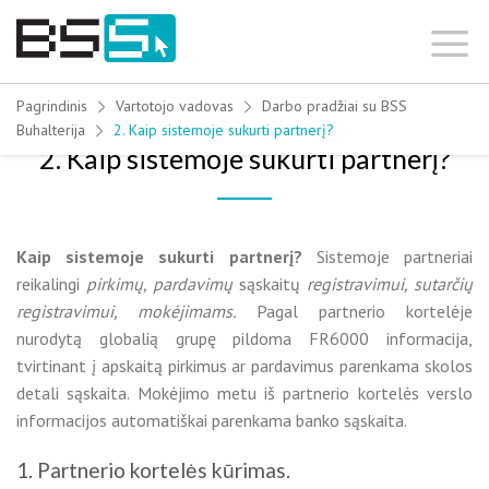
Skip
to
content
Pagrindinis
Vartotojo vadovas
Darbo pradžiai su BSS
Buhalterija
2. Kaip sistemoje sukurti partnerį?
2. Kaip sistemoje sukurti partnerį?
Kaip sistemoje sukurti partnerį?
Sistemoje partneriai
reikalingi
pirkimų, pardavimų
sąskaitų
registravimui, sutarčių
registravimui, mokėjimams.
Pagal partnerio kortelėje
nurodytą globalią grupę pildoma FR6000 informacija,
tvirtinant į apskaitą pirkimus ar pardavimus parenkama skolos
detali sąskaita. Mokėjimo metu iš partnerio kortelės verslo
informacijos automatiškai parenkama banko sąskaita.
1. Partnerio kortelės kūrimas.