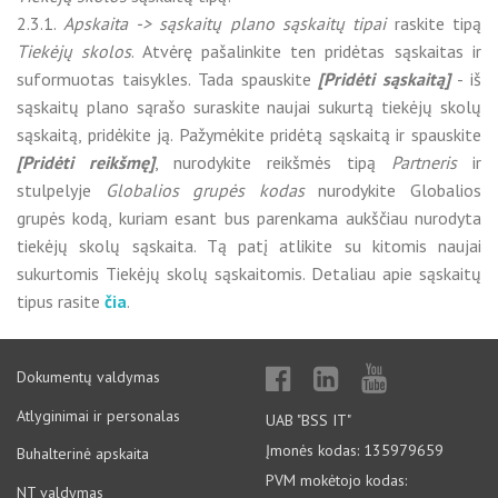
2.3.1.
Apskaita -> sąskaitų plano sąskaitų tipai
raskite tipą
Tiekėjų skolos
. Atvėrę pašalinkite ten pridėtas sąskaitas ir
suformuotas taisykles. Tada spauskite
[Pridėti sąskaitą]
- iš
sąskaitų plano sąrašo suraskite naujai sukurtą tiekėjų skolų
sąskaitą, pridėkite ją. Pažymėkite pridėtą sąskaitą ir spauskite
[Pridėti reikšmę]
, nurodykite reikšmės tipą
Partneris
ir
stulpelyje
Globalios grupės kodas
nurodykite Globalios
grupės kodą, kuriam esant bus parenkama aukščiau nurodyta
tiekėjų skolų sąskaita. Tą patį atlikite su kitomis naujai
sukurtomis Tiekėjų skolų sąskaitomis. Detaliau apie sąskaitų
tipus rasite
čia
.
Dokumentų valdymas
Atlyginimai ir personalas
UAB "BSS IT"
Įmonės kodas: 135979659
Buhalterinė apskaita
PVM mokėtojo kodas:
NT valdymas