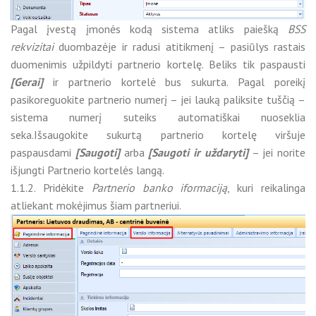
Pagal įvestą įmonės kodą sistema atliks paiešką
BSS
rekvizitai
duombazėje ir radusi atitikmenį – pasiūlys rastais
duomenimis užpildyti partnerio kortelę. Beliks tik paspausti
[Gerai]
ir partnerio kortelė bus sukurta. Pagal poreikį
pasikoreguokite partnerio numerį – jei lauką paliksite tuščią –
sistema numerį suteiks automatiškai nuoseklia
seka.Išsaugokite sukurtą partnerio kortelę viršuje
paspausdami
[Saugoti]
arba
[Saugoti ir uždaryti]
– jei norite
išjungti Partnerio kortelės langą.
1.1.2. Pridėkite
Partnerio banko iformaciją
, kuri reikalinga
atliekant mokėjimus šiam partneriui.