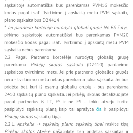
sąskaitoje automatiškai bus parenkamas PVM16 mokesčio
kodas pagal i.saf. Tvirtinimo į apskaitą metu PVM sąskaitų
plano sąskaita bus D24414
*
Jei partnerio kortelėje nurodyta globali grupė Ne ES šalys
,
pirkimo sąskaitoje automatiškai bus parenkamas PVM20
mokesčio kodas pagal i.saf. Tvirtinimo į apskaitą metu PVM
sąskaita nebus parenkama.
2.2. Pagal Partnerio kortelėje nurodytą globalią grupę
parenkama
Pirkėjų skolos sąskaita
(D2410) pardavimo
sąskaitos tvirtinimo metu. Jei prie partnerio globalios grupės
nėra - tvirtinimo metu nebus parenkama jokia sąskaita. Jei bus
pridėta bet kuri iš esamų globalių grupių - bus parenkama
2410 sąskaitų plano sąskaita. Jei pirkėjų skolas detalizuojate
pagal partnerius iš LT, ES ir ne ES - tokiu atveju turite
pasipildyti sąskaitų planą kaip tai aprašyta
čia
ir pasipildyti
Pirkėjų skolos
sąskaitų tipą:
2.2.1.
Apskaita -> sąskaitų plano sąskaitų tipai
raskite tipą
Pirėkjų skolos
. Atvėrę pašalinkite ten pridėtas sąskaitas ir