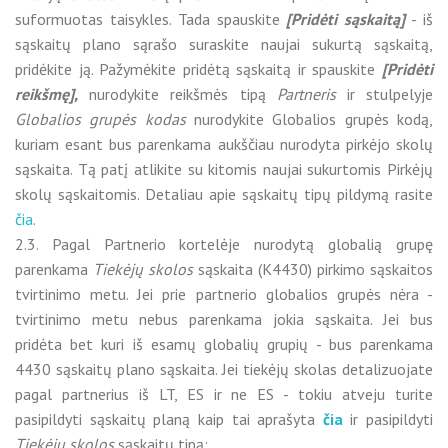
suformuotas taisykles. Tada spauskite
[Pridėti sąskaitą]
- iš
sąskaitų plano sąrašo suraskite naujai sukurtą sąskaitą,
pridėkite ją. Pažymėkite pridėtą sąskaitą ir spauskite
[Pridėti
reikšmę],
nurodykite reikšmės tipą
Partneris
ir stulpelyje
Globalios grupės kodas
nurodykite Globalios grupės kodą,
kuriam esant bus parenkama aukščiau nurodyta pirkėjo skolų
sąskaita. Tą patį atlikite su kitomis naujai sukurtomis Pirkėjų
skolų sąskaitomis. Detaliau apie sąskaitų tipų pildymą rasite
čia
.
2.3. Pagal Partnerio kortelėje nurodytą globalią grupę
parenkama
Tiekėjų skolos
sąskaita (K4430) pirkimo sąskaitos
tvirtinimo metu. Jei prie partnerio globalios grupės nėra -
tvirtinimo metu nebus parenkama jokia sąskaita. Jei bus
pridėta bet kuri iš esamų globalių grupių - bus parenkama
4430 sąskaitų plano sąskaita. Jei tiekėjų skolas detalizuojate
pagal partnerius iš LT, ES ir ne ES - tokiu atveju turite
pasipildyti sąskaitų planą kaip tai aprašyta
čia
ir pasipildyti
Tiekėjų skolos
sąskaitų tipą: