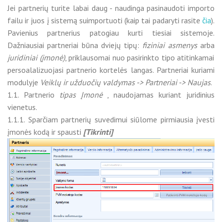
Jei partnerių turite labai daug - naudinga pasinaudoti importo
failu ir juos į sistemą suimportuoti (kaip tai padaryti rasite
čia
).
Pavienius partnerius patogiau kurti tiesiai sistemoje.
Dažniausiai partneriai būna dviejų tipų:
fiziniai asmenys
arba
juridiniai (įmonė)
, priklausomai nuo pasirinkto tipo atitinkamai
persoalalizuojasi partnerio kortelės langas. Partneriai kuriami
modulyje
Veiklų ir užduočių valdymas -> Partneriai -> Naujas
.
1.1. Partnerio
tipas Įmonė
, naudojamas kuriant juridinius
vienetus.
1.1.1. Sparčiam partnerių suvedimui siūlome pirmiausia įvesti
įmonės kodą ir spausti
[Tikrinti]