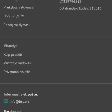
LT359796515
Prekybos valdymas
SD draudėjo kodas: 815016
BSS ERP/CRM
Fondų valdymas
Išbandyti
Kaip pradėti
Vartotojo vadovas
Privatumo politika
Informacija el. paštu:
info@bss.biz
Pardavimai: