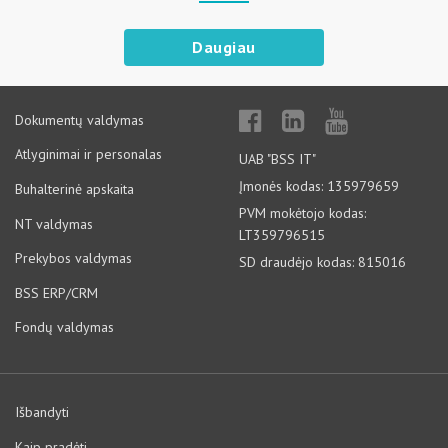
Daugiau
Dokumentų valdymas
Atlyginimai ir personalas
UAB "BSS IT"
Įmonės kodas: 135979659
Buhalterinė apskaita
PVM mokėtojo kodas:
NT valdymas
LT359796515
Prekybos valdymas
SD draudėjo kodas: 815016
BSS ERP/CRM
Fondų valdymas
Išbandyti
Kaip pradėti