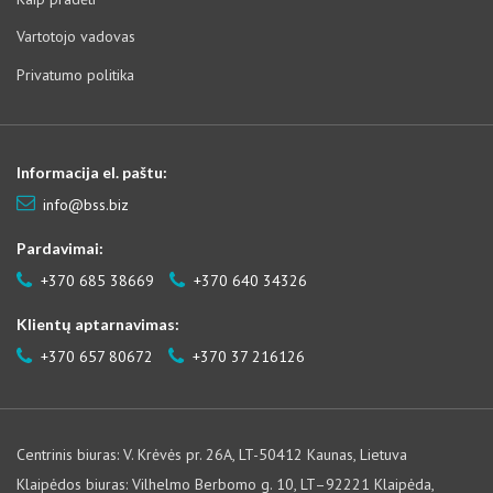
Vartotojo vadovas
Privatumo politika
Informacija el. paštu:
info@bss.biz
Pardavimai:
+370 685 38669
+370 640 34326
Klientų aptarnavimas:
+370 657 80672
+370 37 216126
Centrinis biuras: V. Krėvės pr. 26A, LT-50412 Kaunas, Lietuva
Klaipėdos biuras: Vilhelmo Berbomo g. 10, LT–92221 Klaipėda,