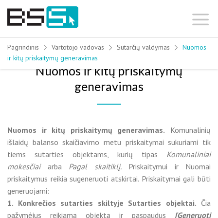
Skip
to
content
Pagrindinis
Vartotojo vadovas
Sutarčių valdymas
Nuomos
ir kitų priskaitymų generavimas
Nuomos ir kitų priskaitymų
generavimas
Nuomos ir kitų priskaitymų generavimas.
Komunalinių
išlaidų balanso skaičiavimo metu priskaitymai sukuriami tik
tiems sutarties objektams, kurių tipas
Komunaliniai
mokesčiai
arba
Pagal skaitiklį.
Priskaitymui ir Nuomai
priskaitymus reikia sugeneruoti atskirtai. Priskaitymai gali būti
generuojami:
1. Konkrečios sutarties skiltyje Sutarties objektai.
Čia
pažymėjus reikiamą objektą ir paspaudus
[Generuoti