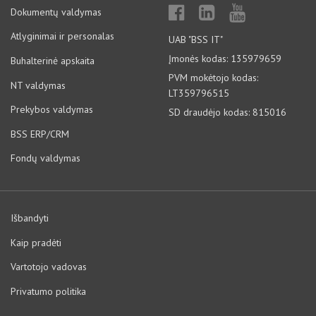
Dokumentų valdymas
Atlyginimai ir personalas
UAB "BSS IT"
Įmonės kodas: 135979659
Buhalterinė apskaita
PVM mokėtojo kodas:
NT valdymas
LT359796515
Prekybos valdymas
SD draudėjo kodas: 815016
BSS ERP/CRM
Fondų valdymas
Išbandyti
Kaip pradėti
Vartotojo vadovas
Privatumo politika