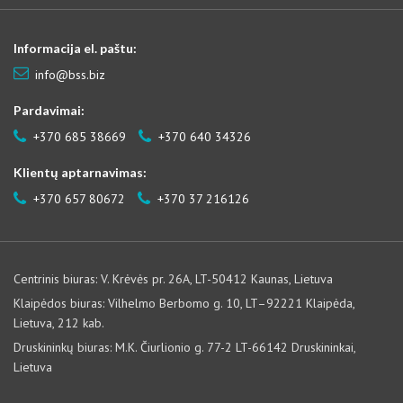
Informacija el. paštu:
info@bss.biz
Pardavimai:
+370 685 38669
+370 640 34326
Klientų aptarnavimas:
+370 657 80672
+370 37 216126
Centrinis biuras: V. Krėvės pr. 26A, LT-50412 Kaunas, Lietuva
Klaipėdos biuras: Vilhelmo Berbomo g. 10, LT–92221 Klaipėda,
Lietuva, 212 kab.
Druskininkų biuras: M.K. Čiurlionio g. 77-2 LT-66142 Druskininkai,
Lietuva