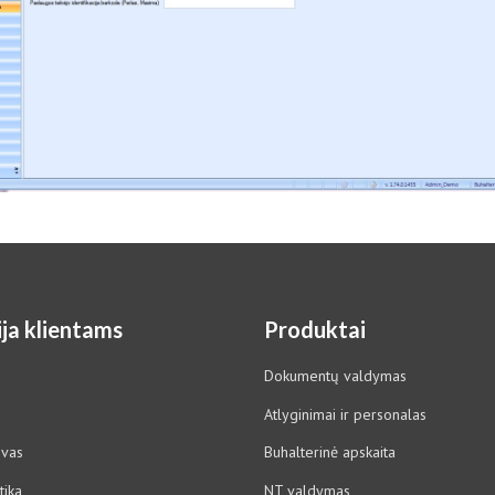
ja klientams
Produktai
Dokumentų valdymas
Atlyginimai ir personalas
ovas
Buhalterinė apskaita
tika
NT valdymas