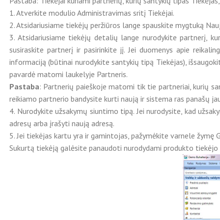
Pastaba: Tiekėjai kuriami partnerių, kurių santykių tipas Tiekėjas,
1. Atverkite modulio Administravimas sritį Tiekėjai.
2. Atsidariusiame tiekėjų peržiūros lange spauskite mygtuką Nauj
3. Atsidariusiame tiekėjų detalių lange nurodykite partnerį, k
susiraskite partnerį ir pasirinkite jį. Jei duomenys apie reik
informaciją (būtinai nurodykite santykių tipą Tiekėjas), išsaugokite
pavardė matomi laukelyje Partneris.
Pastaba
: Partnerių paieškoje matomi tik tie partneriai, kurių sa
reikiamo partnerio bandysite kurti naują ir sistema ras panašų ja
4. Nurodykite užsakymų siuntimo tipą. Jei nurodysite, kad užsakym
adresų arba įrašyti naują adresą.
5. Jei tiekėjas kartu yra ir gamintojas, pažymėkite varnele žymę G
Sukurtą tiekėją galėsite panaudoti nurodydami produkto tiekėjo info