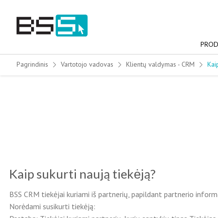
Skip
to
content
PROD
Pagrindinis
Vartotojo vadovas
Klientų valdymas - CRM
Kai
Kaip sukurti naują tiekėją?
BSS CRM tiekėjai kuriami iš partnerių, papildant partnerio informa
Norėdami susikurti tiekėją: