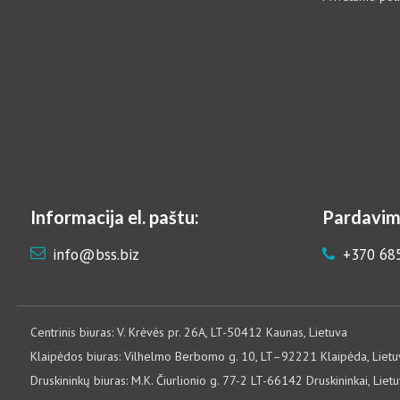
Informacija el. paštu:
Pardavim
info@bss.biz
+370 68
Centrinis biuras: V. Krėvės pr. 26A, LT-50412 Kaunas, Lietuva
Klaipėdos biuras: Vilhelmo Berbomo g. 10, LT–92221 Klaipėda, Lietu
Druskininkų biuras: M.K. Čiurlionio g. 77-2 LT-66142 Druskininkai, Liet