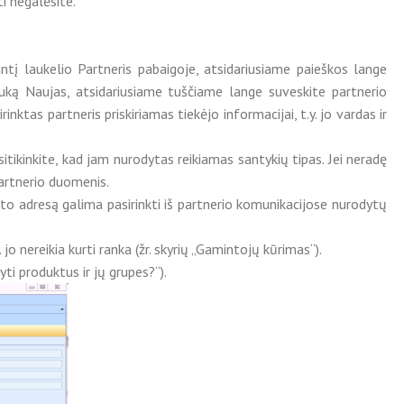
ti negalėsite.
ntį laukelio Partneris pabaigoje, atsidariusiame paieškos lange
gtuką Naujas, atsidariusiame tuščiame lange suveskite partnerio
inktas partneris priskiriamas tiekėjo informacijai, t.y. jo vardas ir
sitikinkite, kad jam nurodytas reikiamas santykių tipas. Jei neradę
partnerio duomenis.
ašto adresą galima pasirinkti iš partnerio komunikacijose nurodytų
o nereikia kurti ranka (žr. skyrių „Gamintojų kūrimas“).
yti produktus ir jų grupes?“).