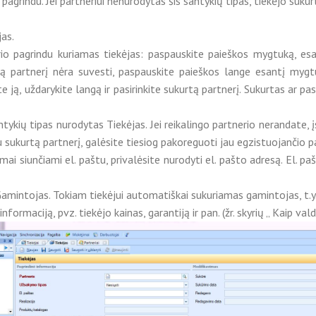
 pagrindu. Jei partneriui nenurodytas šis santykių tipas, tiekėjo sukur
as.
urio pagrindu kuriamas tiekėjas: paspauskite paieškos mygtuką, esa
alingą partnerį nėra suvesti, paspauskite paieškos lange esantį my
 ją, uždarykite langą ir pasirinkite sukurtą partnerį. Sukurtas ar pasir
ntykių tipas nurodytas Tiekėjas. Jei reikalingo partnerio nerandate, į
u sukurtą partnerį, galėsite tiesiog pakoreguoti jau egzistuojančio 
ai siunčiami el. paštu, privalėsite nurodyti el. pašto adresą. El. p
amintojas. Tokiam tiekėjui automatiškai sukuriamas gamintojas, t.y. j
rmaciją, pvz. tiekėjo kainas, garantiją ir pan. (žr. skyrių „ Kaip vald