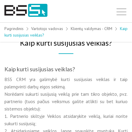
Skip
to
content
Pagrindinis
Vartotojo vadovas
Klientų valdymas - CRM
Kaip
kurti susijusias veiklas?
Kaip kurti susijusias veiklas?
Kaip kurti susijusias veiklas?
BSS CRM yra galimybė kurti susijusias veiklas ir taip
palengvinti darbų eigos sekimą.
Norėdami sukurti susijusią veiklą prie tam tikro objekto, pvz.
partnerio (tuos pačius veiksmus galite atlikti su bet kuriuo
sistemos objektu):
1. Partnerio skiltyje Veiklos atsidarykite veiklą, kuriai norite
sukurti susijusią;
2. Atsidariusiame veiklos lange spauskite mygtuką Kurti