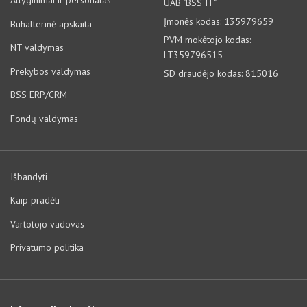
Atlyginimai ir personalas
UAB "BSS IT"
Įmonės kodas: 135979659
Buhalterinė apskaita
PVM mokėtojo kodas:
NT valdymas
LT359796515
Prekybos valdymas
SD draudėjo kodas: 815016
BSS ERP/CRM
Fondų valdymas
Išbandyti
Kaip pradėti
Vartotojo vadovas
Privatumo politika