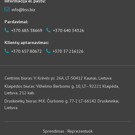
Informacija el. paštu:
info@bss.biz
Pardavimai:
+370 685 38669
+370 640 34326
Klientų aptarnavimas:
+370 657 80672
+370 37 216126
Centrinis biuras: V. Krėvės pr. 26A, LT-50412 Kaunas, Lietuva
Klaipėdos biuras: Vilhelmo Berbomo g. 10, LT–92221 Klaipėda,
Lietuva, 212 kab.
Druskininkų biuras: M.K. Čiurlionio g. 77-2 LT-66142 Druskininkai,
Lietuva
Sprendimas -
Reprezentuok