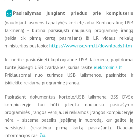
Pasirašymas jungiant priedus prie kompiuterio
(naudojant asmens tapatybės kortelę arba Kriptografinę USB
laikmeną) - būtina parsisiųsti naujausią programinę įrangą
(reikia tik pirmą kartą pasirašant) iš LR vidaus reikalų
ministerijos puslapio:
https://www.nsc.vrm.lt/downloads.htm
Jei norite pasirašinėti kriptografine USB laikmena, papildomai
turite įsidiegti USB tvarkykles, kurias rasite
elektroninis.lt
Priklausomai nuo turimos USB laikmenos, pasirinkite ir
įsidiekite reikiamą programinę įrangą.
Pasirašant dokumentus kortele/USB laikmena BSS DVS‘e
kompiuteryje turi būti įdiegta naujausia pasirašymo
programinės įrangos versija. Jei reikiamos įrangos kompiuteryje
nėra – sistema pateiks įspėjimą ir nuorodą, kur galite ją
parsisiųsti (reikalinga pirmą kartą pasirašant). Daugiau
informacijos rasi
čia.