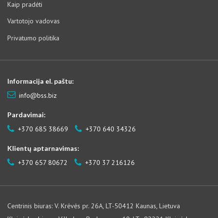
Kaip pradėti
Vartotojo vadovas
Privatumo politika
Informacija el. paštu:
info@bss.biz
Pardavimai:
+370 685 38669
+370 640 34326
Klientų aptarnavimas:
+370 657 80672
+370 37 216126
Centrinis biuras: V. Krėvės pr. 26A, LT-50412 Kaunas, Lietuva