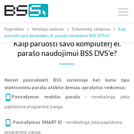
Skip
to
content
Pagrindinis
Vartotojo vadovas
Dokumentų valdymas
Kaip
paruošti savo kompiuterį el. parašo naudojimui BSS DVS'e?
Kaip paruošti savo kompiuterį el.
parašo naudojimui BSS DVS'e?
Norint pasirašinėti BSS sistemoje bet kurio tipo
elektroniniu parašu atlikite žemiau aprašytus veiksmus:
Pasirašymas mobiliu parašu -
nereikalinga jokia
papildoma programinė įranga.
Pasirašymas SMART ID
- nereikalinga jokia papildoma
programinė įranga.