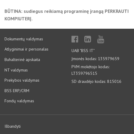
BŪTINA: sudiegus reikiamą programinę įrangą PERKRAUTI
KOMPIUTERĮ.
Dokumentų valdymas
Atlyginimai ir personalas
UAB "BSS IT"
Įmonės kodas: 135979659
Buhalterinė apskaita
PVM mokėtojo kodas:
NT valdymas
LT359796515
Prekybos valdymas
SD draudėjo kodas: 815016
BSS ERP/CRM
Fondų valdymas
Išbandyti