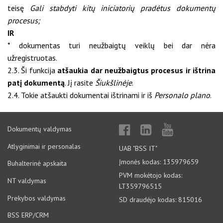
teisę
Gali stabdyti kitų iniciatorių pradėtus dokumentų
procesus;
IR
* dokumentas turi neužbaigtų veiklų bei dar nėra
užregistruotas.
2.3. Ši funkcija
atšaukia dar neužbaigtus procesus ir ištrina
patį dokumentą
. Jį rasite
Šiukšlinėje
.
2.4. Tokie atšaukti dokumentai ištrinami ir iš
Personalo plano
.
Dokumentų valdymas
Atlyginimai ir personalas
UAB "BSS IT"
Įmonės kodas: 135979659
Buhalterinė apskaita
PVM mokėtojo kodas:
NT valdymas
LT359796515
Prekybos valdymas
SD draudėjo kodas: 815016
BSS ERP/CRM