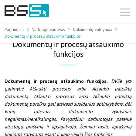
Skip
to
content
Pagrindinis
Vartotojo vadovas
Dokumentų valdymas
Dokumentų ir procesų atšaukimo funkcijos
Dokumentų ir procesų atšaukimo
funkcijos
Dokumentų ir procesų atšaukimo funkcijos.
DVS'e yra
galimybė Atšaukti procesus arba Atšaukti pateiktą
dokumentą. Atšaukti procesus arba Atšaukti pateiktą
dokumentą poreikis gali atsirasti susidarius aplinkybėms, dėl
kurių tolesnis dokumento vykdymas
negalimas/nereikalingas. Pavyzdžiui: darbuotojas pateikė
atostogų prašymą ir apsigalvojo. Žemiau rasite aprašymą
kokioms sąlygoms esant ir kaip veikia šios funkcijos.