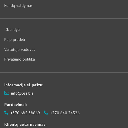
Fondų valdymas
Išbandyti
Kaip pradėti
Vartotojo vadovas
Privatumo politika
Informacija el. paštu:
info@bss.biz
Pardavimai:
+370 685 38669
+370 640 34326
Klientų aptarnavimas: