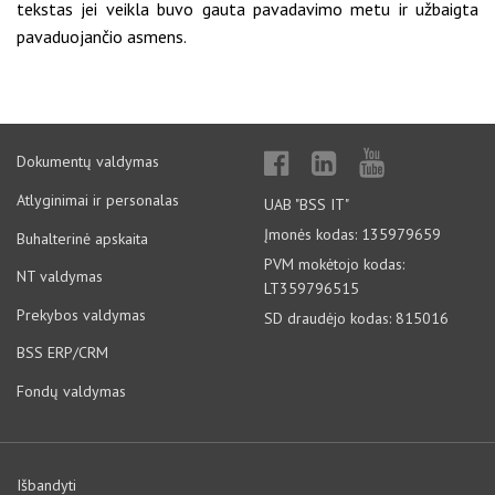
tekstas jei veikla buvo gauta pavadavimo metu ir užbaigta
pavaduojančio asmens.
Dokumentų valdymas
Atlyginimai ir personalas
UAB "BSS IT"
Įmonės kodas: 135979659
Buhalterinė apskaita
PVM mokėtojo kodas:
NT valdymas
LT359796515
Prekybos valdymas
SD draudėjo kodas: 815016
BSS ERP/CRM
Fondų valdymas
Išbandyti