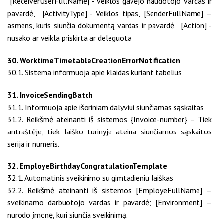
[ReceiverUserFullName] - veiklos gavėjo naudotojo vardas ir
pavardė, [ActivityType] - Veiklos tipas, [SenderFullName] –
asmens, kuris siunčia dokumentą vardas ir pavardė, [Action] -
nusako ar veikla priskirta ar deleguota
30. WorktimeTimetableCreationErrorNotification
30.1. Sistema informuoja apie klaidas kuriant tabelius
31. InvoiceSendingBatch
31.1. Informuoja apie išoriniam dalyviui siunčiamas sąskaitas
31.2. Reikšmė ateinanti iš sistemos {Invoice-number} – Tiek
antraštėje, tiek laiško turinyje ateina siunčiamos sąskaitos
serija ir numeris.
32. EmployeBirthdayCongratulationTemplate
32.1. Automatinis sveikinimo su gimtadieniu laiškas
32.2. Reikšmė ateinanti iš sistemos [EmployeFullName] –
sveikinamo darbuotojo vardas ir pavardė; [Environment] –
nurodo įmonę, kuri siunčia sveikinimą.