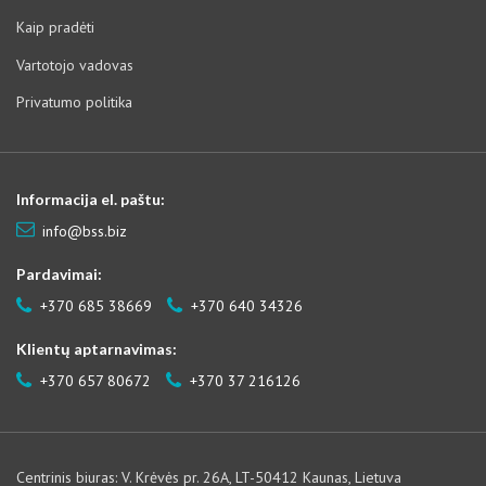
Kaip pradėti
Vartotojo vadovas
Privatumo politika
Informacija el. paštu:
info@bss.biz
Pardavimai:
+370 685 38669
+370 640 34326
Klientų aptarnavimas:
+370 657 80672
+370 37 216126
Centrinis biuras: V. Krėvės pr. 26A, LT-50412 Kaunas, Lietuva