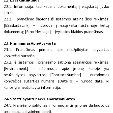
22. ESaskaitaKlaida
22.1. Informuoja, kad keliant dokumentą į e.sąskaitą įvyko
klaida.
22.2. Į pranešimo šabloną iš sistemos ateina šios reikšmės:
[ESaskaitaLink] – nuoroda į e.sąskaita sistemoje keltą
dokumentą; [ErrorMessage] – įvykusios klaidos pranešimas.
23. PriminimasApieApyvarta
23.1. Pranešimas primena apie neužpildytas apyvartas
konkrečiai sutarčiai.
23.2. Iš sistemos į pranešimo šabloną ateinančios reikšmės:
[Environment] – informuoja apie įmonę, kurioje yra
neužpildytos apyvartos; [ContractNumber] – nurodomas
konkrečios sutarties numeris; [DateTo] – nurodo data, iki
kurios yra neužpildyta informacija.
24. StaffPayoutCheckGenerationBatch
24.1. Pranešimo šablonas informuojantis įmonės darbuotojus
apie gautą atlyginimo lapelį.