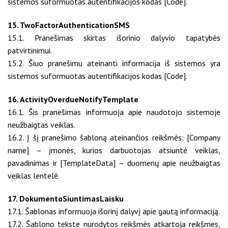
sistemos suformuotas autentifikacijos kodas [Code].
15. TwoFactorAuthenticationSMS
15.1. Pranešimas skirtas išorinio dalyvio tapatybės
patvirtinimui.
15.2. Šiuo pranešimu ateinanti informacija iš sistemos yra
sistemos suformuotas autentifikacijos kodas [Code].
16. ActivityOverdueNotifyTemplate
16.1. Šis pranešimas informuoja apie naudotojo sistemoje
neužbaigtas veiklas.
16.2. Į šį pranešimo šabloną ateinančios reikšmės: [Company
name] – įmonės, kurios darbuotojas atsiuntė veiklas,
pavadinimas ir [TemplateData] – duomenų apie neužbaigtas
veiklas lentelė.
17. DokumentoSiuntimasLaisku
17.1. Šablonas informuoja išorinį dalyvį apie gautą informaciją.
17.2. Šablono tekste nurodytos reikšmės atkartoja reikšmes,