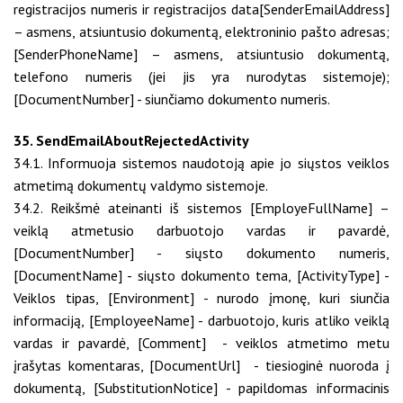
registracijos numeris ir registracijos data[SenderEmailAddress]
– asmens, atsiuntusio dokumentą, elektroninio pašto adresas;
[SenderPhoneName] – asmens, atsiuntusio dokumentą,
telefono numeris (jei jis yra nurodytas sistemoje);
[DocumentNumber] - siunčiamo dokumento numeris.
35. SendEmailAboutRejectedActivity
34.1. Informuoja sistemos naudotoją apie jo siųstos veiklos
atmetimą dokumentų valdymo sistemoje.
34.2. Reikšmė ateinanti iš sistemos [EmployeFullName] –
veiklą atmetusio darbuotojo vardas ir pavardė,
[DocumentNumber] - siųsto dokumento numeris,
[DocumentName] - siųsto dokumento tema, [ActivityType] -
Veiklos tipas, [Environment] - nurodo įmonę, kuri siunčia
informaciją, [EmployeeName] - darbuotojo, kuris atliko veiklą
vardas ir pavardė, [Comment] - veiklos atmetimo metu
įrašytas komentaras, [DocumentUrl] - tiesioginė nuoroda į
dokumentą, [SubstitutionNotice] - papildomas informacinis