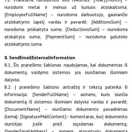
nurodomi metai ir mėnuo už kuriuos atsiskaitoma;
[EmployeeFullName] – nurodoma darbuotojo, gaunančio
atsiskaitymo lapelį vardas ir pavardė; [AdditionsSum] –
nurodoma priskaityta suma; [DeductionsSum] – nurodoma
atskaityta suma; [PaymentSum] – nurodoma galutinio
atsiskaitymo suma.
8. SendEmailExternalInformation
8.1. Šis pranešimo šablonas naudojamas, kai dokumentas iš
dokumentų valdymo sistemos yra siunčiamas išoriniam
dalyviui.
8.2. Į pranešimo šablono antraštę ir tekstą patenka ši
informacija: [SenderFullName] – asmens, kuris siunčia
dokumentą iš sistemos išoriniam dalyviui vardas ir pavardė;
[DocumentName] – siunčiamo dokumento pavadinimas
(tema); [SignatureMailContent] - komentaras, kurį dokumento
siuntėjas įrašė prieš siųsdamas dokumentą;
[SenderEmailAddress] – asmens, atsiuntusio dokumentą