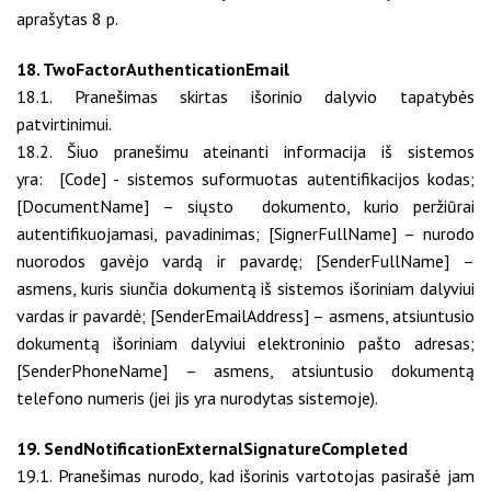
aprašytas 8 p.
18. TwoFactorAuthenticationEmail
18.1. Pranešimas skirtas išorinio dalyvio tapatybės
patvirtinimui.
18.2. Šiuo pranešimu ateinanti informacija iš sistemos
yra: [Code] - sistemos suformuotas autentifikacijos kodas;
[DocumentName] – siųsto dokumento, kurio peržiūrai
autentifikuojamasi, pavadinimas; [SignerFullName] – nurodo
nuorodos gavėjo vardą ir pavardę; [SenderFullName] –
asmens, kuris siunčia dokumentą iš sistemos išoriniam dalyviui
vardas ir pavardė; [SenderEmailAddress] – asmens, atsiuntusio
dokumentą išoriniam dalyviui elektroninio pašto adresas;
[SenderPhoneName] – asmens, atsiuntusio dokumentą
telefono numeris (jei jis yra nurodytas sistemoje).
19. SendNotificationExternalSignatureCompleted
19.1. Pranešimas nurodo, kad išorinis vartotojas pasirašė jam