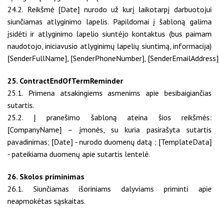
24.2. Reikšmė [Date] nurodo už kurį laikotarpį darbuotojui
siunčiamas atlyginimo lapelis. Papildomai į šabloną galima
įsidėti ir atlyginimo lapelio siuntėjo kontaktus (bus paimam
naudotojo, iniciavusio atlyginimų lapelių siuntimą, informacija)
[SenderFullName]
,
[SenderPhoneNumber]
,
[SenderEmailAddress]
25. ContractEndOfTermReminder
25.1. Primena atsakingiems asmenims apie besibaigiančias
sutartis.
25.2. Į pranešimo šabloną ateina šios reikšmės:
[CompanyName] – įmonės, su kuria pasirašyta sutartis
pavadinimas; [Date] - nurodo duomenų datą ; [TemplateData]
- pateikiama duomenų apie sutartis lentelė.
26. Skolos priminimas
26.1. Siunčiamas išoriniams dalyviams priminti apie
neapmokėtas sąskaitas.