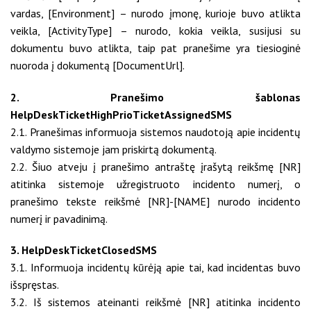
vardas, [Environment] – nurodo įmonę, kurioje buvo atlikta
veikla, [ActivityType] – nurodo, kokia veikla, susijusi su
dokumentu buvo atlikta, taip pat pranešime yra tiesioginė
nuoroda į dokumentą [DocumentUrl].
2. Pranešimo šablonas
HelpDeskTicketHighPrioTicketAssignedSMS
2.1. Pranešimas informuoja sistemos naudotoją apie incidentų
valdymo sistemoje jam priskirtą dokumentą.
2.2. Šiuo atveju į pranešimo antraštę įrašytą reikšmę [NR]
atitinka sistemoje užregistruoto incidento numerį, o
pranešimo tekste reikšmė [NR]-[NAME] nurodo incidento
numerį ir pavadinimą.
3. HelpDeskTicketClosedSMS
3.1. Informuoja incidentų kūrėją apie tai, kad incidentas buvo
išspręstas.
3.2. Iš sistemos ateinanti reikšmė [NR] atitinka incidento