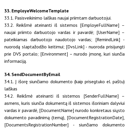
33. EmployeWelcomeTemplate
33.1. Pasisveikinimo laiškas naujai priimtam darbuotojui.
33.2. Reikšmė ateinanti iš sistemos [EmployeFullName] –
naujai priimto darbuotojo vardas ir pavardė; [UserName] –
pateikiamas darbuotojo naudotojo vardas; [RemindLink] -
nuorodą slaptažodžio keitimui; [DvsLink] - nuoroda prisijungti
prie DVS portalo; [Environment] – nurodo įmonę, kuri siunčia
informaciją.
34. SendDocumentByEmail
34.1. Į išorę siunčiamo dokumento (kaip prisegtuko el. paštu)
laiškas
34.2. Reikšmė ateinanti iš sistemos [SenderFullName] –
asmens, kuris siunčia dokumentą iš sistemos išoriniam dalyviui
vardas ir pavardė, [DocumentName] nurodo konkretaus siųsto
dokumento pavadinimą (temą), [DocumentRegistrationDate],
[DocumentsRegistrationNumber] - siunčiamo dokumento