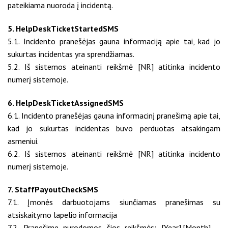
pateikiama nuoroda į incidentą.
5. HelpDeskTicketStartedSMS
5.1. Incidento pranešėjas gauna informaciją apie tai, kad jo
sukurtas incidentas yra sprendžiamas.
5.2. Iš sistemos ateinanti reikšmė [NR] atitinka incidento
numerį sistemoje.
6. HelpDeskTicketAssignedSMS
6.1. Incidento pranešėjas gauna informacinį pranešimą apie tai,
kad jo sukurtas incidentas buvo perduotas atsakingam
asmeniui.
6.2. Iš sistemos ateinanti reikšmė [NR] atitinka incidento
numerį sistemoje.
7. StaffPayoutCheckSMS
7.1. Įmonės darbuotojams siunčiamas pranešimas su
atsiskaitymo lapelio informacija
7.2. Pranešime nurodomos šios reikšmės: [Year].[Month] –