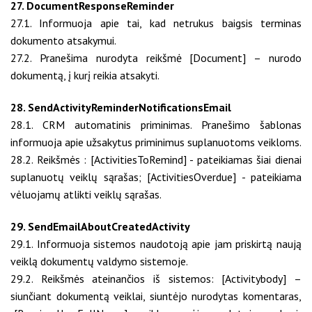
27. DocumentResponseReminder
27.1. Informuoja apie tai, kad netrukus baigsis terminas
dokumento atsakymui.
27.2. Pranešima nurodyta reikšmė [Document] – nurodo
dokumentą, į kurį reikia atsakyti.
28. SendActivityReminderNotificationsEmail
28.1. CRM automatinis priminimas. Pranešimo šablonas
informuoja apie užsakytus priminimus suplanuotoms veikloms.
28.2. Reikšmės : [ActivitiesToRemind] - pateikiamas šiai dienai
suplanuotų veiklų sąrašas; [ActivitiesOverdue] - pateikiama
vėluojamų atlikti veiklų sąrašas.
29. SendEmailAboutCreatedActivity
29.1. Informuoja sistemos naudotoją apie jam priskirtą naują
veiklą dokumentų valdymo sistemoje.
29.2. Reikšmės ateinančios iš sistemos: [Activitybody] –
siunčiant dokumentą veiklai, siuntėjo nurodytas komentaras,