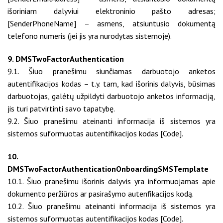
išoriniam dalyviui elektroninio pašto adresas;
[SenderPhoneName] – asmens, atsiuntusio dokumentą
telefono numeris (jei jis yra nurodytas sistemoje).
9. DMSTwoFactorAuthentication
9.1. Šiuo pranešimu siunčiamas darbuotojo anketos
autentifikacijos kodas – t.y. tam, kad išorinis dalyvis, būsimas
darbuotojas, galėtų užpildyti darbuotojo anketos informaciją,
jis turi patvirtinti savo tapatybę.
9.2. Šiuo pranešimu ateinanti informacija iš sistemos yra
sistemos suformuotas autentifikacijos kodas [Code].
10.
DMSTwoFactorAuthenticationOnboardingSMSTemplate
10.1. Šiuo pranešimu išorinis dalyvis yra informuojamas apie
dokumento peržiūros ar pasirašymo autenfikacijos kodą.
10.2. Šiuo pranešimu ateinanti informacija iš sistemos yra
sistemos suformuotas autentifikacijos kodas [Code].