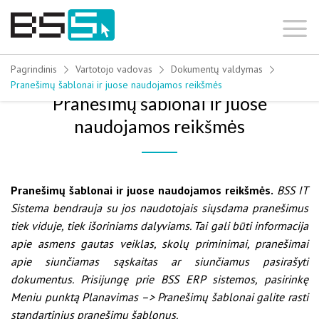
Skip
to
content
Pagrindinis
Vartotojo vadovas
Dokumentų valdymas
Pranešimų šablonai ir juose naudojamos reikšmės
Pranešimų šablonai ir juose
naudojamos reikšmės
Pranešimų šablonai ir juose naudojamos reikšmės.
BSS IT
Sistema bendrauja su jos naudotojais siųsdama pranešimus
tiek viduje, tiek išoriniams dalyviams. Tai gali būti informacija
apie asmens gautas veiklas, skolų priminimai, pranešimai
apie siunčiamas sąskaitas ar siunčiamus pasirašyti
dokumentus. Prisijungę prie BSS ERP sistemos, pasirinkę
Meniu punktą Planavimas –> Pranešimų šablonai galite rasti
standartinius pranešimų šablonus.