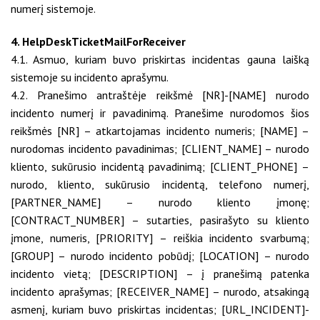
numerį sistemoje.
4. HelpDeskTicketMailForReceiver
4.1. Asmuo, kuriam buvo priskirtas incidentas gauna laišką
sistemoje su incidento aprašymu.
4.2. Pranešimo antraštėje reikšmė [NR]-[NAME] nurodo
incidento numerį ir pavadinimą. Pranešime nurodomos šios
reikšmės [NR] – atkartojamas incidento numeris; [NAME] –
nurodomas incidento pavadinimas; [CLIENT_NAME] – nurodo
kliento, sukūrusio incidentą pavadinimą; [CLIENT_PHONE] –
nurodo, kliento, sukūrusio incidentą, telefono numerį,
[PARTNER_NAME] – nurodo kliento įmonę;
[CONTRACT_NUMBER] – sutarties, pasirašyto su kliento
įmone, numeris, [PRIORITY] – reiškia incidento svarbumą;
[GROUP] – nurodo incidento pobūdį; [LOCATION] – nurodo
incidento vietą; [DESCRIPTION] – į pranešimą patenka
incidento aprašymas; [RECEIVER_NAME] – nurodo, atsakingą
asmenį, kuriam buvo priskirtas incidentas; [URL_INCIDENT]-