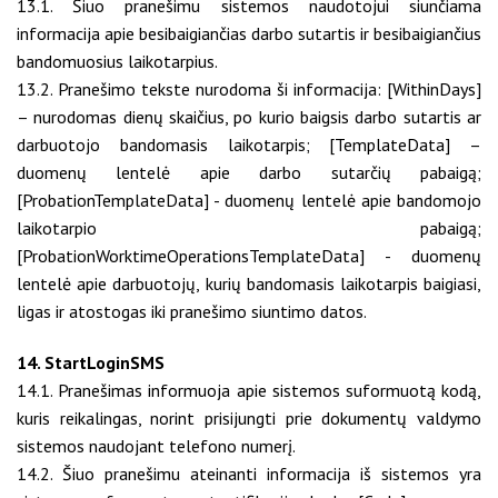
13.1. Šiuo pranešimu sistemos naudotojui siunčiama
informacija apie besibaigiančias darbo sutartis ir besibaigiančius
bandomuosius laikotarpius.
13.2. Pranešimo tekste nurodoma ši informacija: [WithinDays]
– nurodomas dienų skaičius, po kurio baigsis darbo sutartis ar
darbuotojo bandomasis laikotarpis; [TemplateData] –
duomenų lentelė apie darbo sutarčių pabaigą;
[ProbationTemplateData] - duomenų lentelė apie bandomojo
laikotarpio pabaigą;
[ProbationWorktimeOperationsTemplateData] - duomenų
lentelė apie darbuotojų, kurių bandomasis laikotarpis baigiasi,
ligas ir atostogas iki pranešimo siuntimo datos.
14. StartLoginSMS
14.1. Pranešimas informuoja apie sistemos suformuotą kodą,
kuris reikalingas, norint prisijungti prie dokumentų valdymo
sistemos naudojant telefono numerį.
14.2. Šiuo pranešimu ateinanti informacija iš sistemos yra