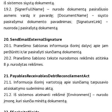
iš sistemos siųstą dokumentą.
19.2. [SignerFullName] – nurodo dokumentą pasirašiusio
asmens vardą ir pavardę; [DocumentName] – siųsto
pasirašymui dokumento pavadinimas; [SignatureLink] –
nuoroda į pasirašytą dokumentą.
20. SendEmailExternalSignature
20.1. Pranešimo šablonas informuoja išorinį dalyvį apie jam
peržiūrėti ir/ar pasirašyti siunčiamą dokumentą.
20.2. Pranešimo šablono tekste nurodomos reikšmės atitinka
8 p. nurodytas reikšmes.
21. PayablesReceivablesDebtReconcilementAct
21.1. Informuoja išorinį vartotoją apie siunčiamą tarpusavio
atsiskaitymo suderinimo aktą.
21.2. Iš sistemos ateinanti reikšmė [Environment] – nurodo
įmonę, kuri siunčia minėtą dokumentą.