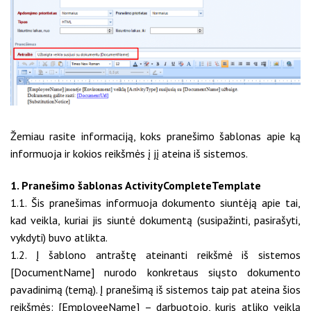
Žemiau rasite informaciją, koks pranešimo šablonas apie ką
informuoja ir kokios reikšmės į jį ateina iš sistemos.
1. Pranešimo šablonas ActivityCompleteTemplate
1.1. Šis pranešimas informuoja dokumento siuntėją apie tai,
kad veikla, kuriai jis siuntė dokumentą (susipažinti, pasirašyti,
vykdyti) buvo atlikta.
1.2. Į šablono antraštę ateinanti reikšmė iš sistemos
[DocumentName] nurodo konkretaus siųsto dokumento
pavadinimą (temą). Į pranešimą iš sistemos taip pat ateina šios
reikšmės: [EmployeeName] – darbuotojo, kuris atliko veiklą