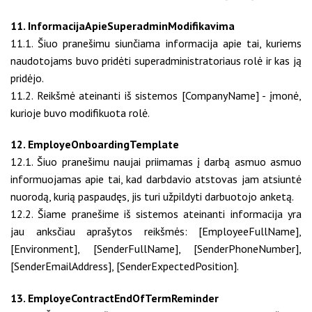
11. InformacijaApieSuperadminModifikavima
11.1. Šiuo pranešimu siunčiama informacija apie tai, kuriems
naudotojams buvo pridėti superadministratoriaus rolė ir kas ją
pridėjo.
11.2. Reikšmė ateinanti iš sistemos [CompanyName] - įmonė,
kurioje buvo modifikuota rolė.
12. EmployeOnboardingTemplate
12.1. Šiuo pranešimu naujai priimamas į darbą asmuo asmuo
informuojamas apie tai, kad darbdavio atstovas jam atsiuntė
nuorodą, kurią paspaudęs, jis turi užpildyti darbuotojo anketą.
12.2. Šiame pranešime iš sistemos ateinanti informacija yra
jau anksčiau aprašytos reikšmės: [EmployeeFullName],
[Environment], [SenderFullName], [SenderPhoneNumber],
[SenderEmailAddress], [SenderExpectedPosition].
13. EmployeContractEndOfTermReminder