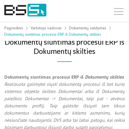
Skip
to
content
Pagrindinis
Vartotojo vadovas
Dokumentų valdymas
Dokumentų siuntimas procesui ERP iš Dokumentų skilties
Dokumentų siuntimas procesui ERP iš
Dokumentų skilties
Dokumentų siuntimas procesui ERP iš
Dokumentų skilties
.
Realizuota galimybė siųsti dokumentą procesui iš bet kurio
sistemos objekto skilties Dokumentai arba iš Dokumentų
paieškos Dokumentai -> Dokumentai, taip pat - atvėrus
dokumento profilį. Taip galėsite išsiųsti tam tikrus
dokumentus darbuotojams ar kitiems asmenims, kurių
nesiunčiate naudojantis DVS arba tai labai patogu, kai reikia
būsimam darbuotojui išsiųsti darbo sutartį pasirašymui.