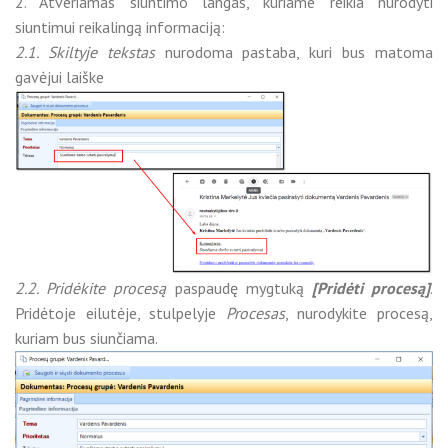
2. Atveriamas siuntimo langas, kuriame reikia nurodyti
siuntimui reikalingą informaciją:
2.1. Skiltyje tekstas
nurodoma pastaba, kuri bus matoma
gavėjui laiške
2.2. Pridėkite procesą
paspaudę mygtuką
[Pridėti procesą]
.
Pridėtoje eilutėje, stulpelyje
Procesas
, nurodykite procesą,
kuriam bus siunčiama.