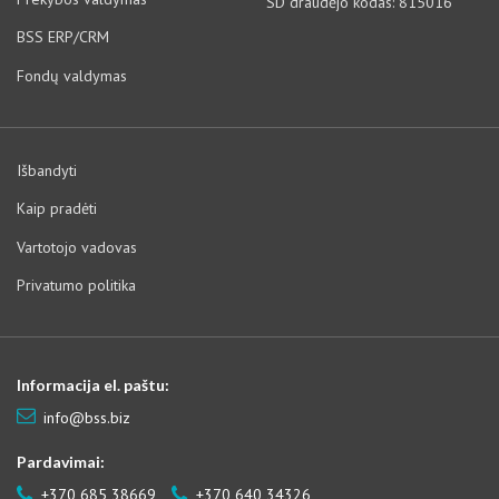
SD draudėjo kodas: 815016
BSS ERP/CRM
Fondų valdymas
Išbandyti
Kaip pradėti
Vartotojo vadovas
Privatumo politika
Informacija el. paštu:
info@bss.biz
Pardavimai:
+370 685 38669
+370 640 34326