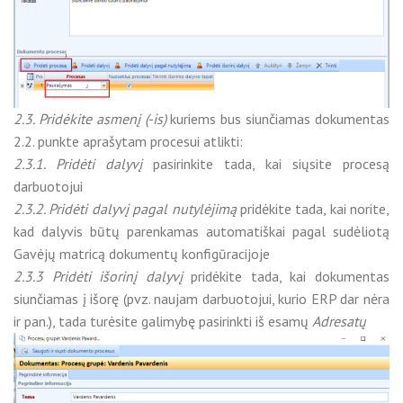
2.3. Pridėkite asmenį (-is)
kuriems bus siunčiamas dokumentas
2.2. punkte aprašytam procesui atlikti:
2.3.1. Pridėti dalyvį
pasirinkite tada, kai siųsite procesą
darbuotojui
2.3.2. Pridėti dalyvį pagal nutylėjimą
pridėkite tada, kai norite,
kad dalyvis būtų parenkamas automatiškai pagal sudėliotą
Gavėjų matricą dokumentų konfigūracijoje
2.3.3 Pridėti išorinį dalyvį
pridėkite tada, kai dokumentas
siunčiamas į išorę (pvz. naujam darbuotojui, kurio ERP dar nėra
ir pan.), tada turėsite galimybę pasirinkti iš esamų
Adresatų