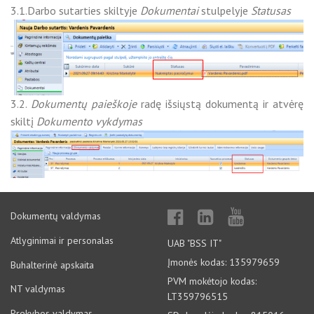
3.1.Darbo sutarties skiltyje
Dokumentai
stulpelyje
Statusas
3.2.
Dokumentų paieškoje
radę išsiųstą dokumentą ir atvėrę
skiltį
Dokumento vykdymas
Dokumentų valdymas
Atlyginimai ir personalas
UAB "BSS IT"
Įmonės kodas: 135979659
Buhalterinė apskaita
PVM mokėtojo kodas:
NT valdymas
LT359796515
Prekybos valdymas