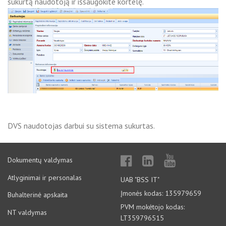
sukurtą naudotoją ir išsaugokite kortelę.
DVS naudotojas darbui su sistema sukurtas.
Dokumentų valdymas
Atlyginimai ir personalas
UAB "BSS IT"
Įmonės kodas: 135979659
Buhalterinė apskaita
PVM mokėtojo kodas:
NT valdymas
LT359796515