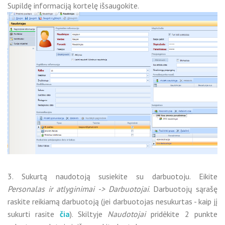
Supildę informaciją kortelę išsaugokite.
3. Sukurtą naudotoją susiekite su darbuotoju. Eikite
Personalas ir atlyginimai -> Darbuotojai
. Darbuotojų sąrašę
raskite reikiamą darbuotoją (jei darbuotojas nesukurtas - kaip jį
sukurti rasite
čia
). Skiltyje
Naudotojai
pridėkite 2 punkte