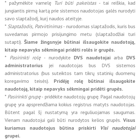
* pažymėkite varnelę
Turi būti pakeistas
- tai reiškia, kad
jungiantis pirmą kartą prie sistemos naudotojas galės nurodyti
savo slaptažodį, kurį naudos ateityje.
*
Slaptažodis, Patvirtinimas
- nurodomas slaptažodis, kuris bus
suvedamas pirmojo prisijungimo metu (slaptažodžiai turi
sutapti).
Šiame žingsnyje būtinai išsaugokite naudotoją,
kitaip nepavyks sėkmingai pridėti rolės ir grupės.
*
Pasirinkti rolę
- nurodykite
DVS naudotojai
arba
DVS
administratorius
jei naudotojas bus DVS sistemos
administratorius (bus suteiktos tam tikrų statinių duomenų
koregavimo teisės).
Pridėję rolę būtinai išsaugokite
naudotoją, kitaip nepavyks sėkmingai pridėti grupės.
*
Pasirinkti grupę
- pridėkite naudotojų grupę. Pagal naudotojų
grupę yra apsprendžiama kokius registrus matyts naudotojas.
Būtent pagal šį nustatymą yra reguliuojamas saugumas.
Vienam naudotojui gali būti nurodytos kelios grupės.
Visus
kuriamus naudotojus būtina priskirti
Visi naudotojai
grupei.