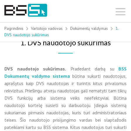
Skip
to
content
Pagrindinis
Vartotojo vadovas
Dokumentų valdymas
1.
DVS naudotojo sukūrimas
1. DVS naudotojo sukūrimas
DVS naudotojo sukūrimas.
Pradedant darbą su
BSS
Dokumentų valdymo sistema
būtina sukurti naudotojus,
aprašytus kaip DVS naudotojas ir turintis kitus privalomus
rekvizitus. Priešingu atveju naudotojas gali nematyti tam tikrų
DVS funkcijų arba sistema veiks neefektyviai. Būtina
naudotojo kortelę susieti su darbuotoju. Įdiegus sistemą
sukuriamas pirmasis naudotojas, kuris turi administratoriaus
teises. Šio naudotojo prisijungimo vardas bei slaptažodis
pateikiami kartu su BSS sistema. Kitus naudotojus turi sukurti