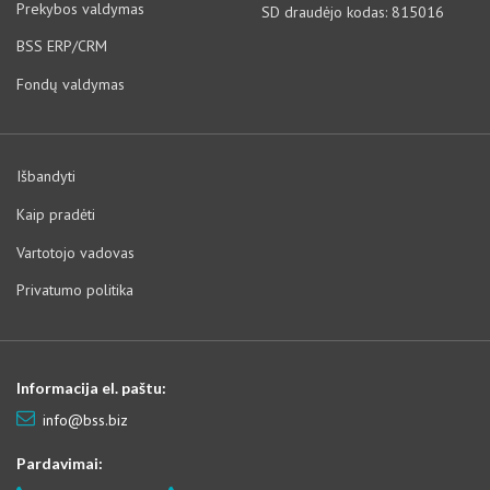
Prekybos valdymas
SD draudėjo kodas: 815016
BSS ERP/CRM
Fondų valdymas
Išbandyti
Kaip pradėti
Vartotojo vadovas
Privatumo politika
Informacija el. paštu:
info@bss.biz
Pardavimai: