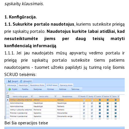
sąskaitų klausimais.
1. Konfigūracija.
1.1. Sukurkite portalo naudotojus
, kuriems suteiksite prieigą
prie sąskaitų portalo.
Naudotojus kurkite labai atidžiai, kad
nesuteiktumėte jiems per daug teisių matyti
konfidencialą informaciją
.
1.1.1. Jei jau naudojatės mūsų apyvartų vedimo portalu ir
prieigą prie sąskaitų portalo suteiksite tiems patiems
naudotojams - tuomet užteks papildyti jų turimą rolę šiomis
SCRUD teisėmis:
Bei šia operacijos teise