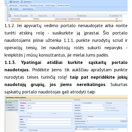
1.1.2. Jei apyvartų vedimo portalo nenaudojate arba norite
turėti atskirą rolę - susikurkite ją įprastai. Šio portalo
naudotojams pilnai užtenka 1.1.1. punkte nurodytų scrud ir
operacijų teisių. Jei naudotojų rolės sukurti nepavyks -
kreipkitės į mūsų konsultantus, jie mielai Jums padės.
1.1.3. Ypatingai atidžiai kurkite sąskaitų portalo
naudotojus.
Pridėkite jiems tik aukščiau aprašytam punkte
nurodytas teises turinčią rolę!
taip pat nepridėkite jokių
naudotojų grupių, jos jiems nereikalingos
. Sukurtas
sąskaitų portalo naudotojas gali atrodyti taip: