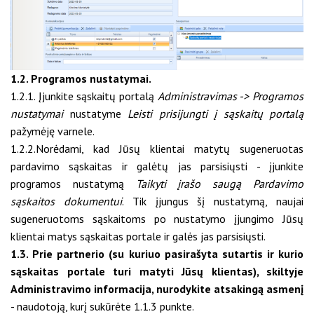
1.2. Programos nustatymai.
1.2.1. Įjunkite sąskaitų portalą
Administravimas -> Programos
nustatymai
nustatyme
Leisti prisijungti į sąskaitų portalą
pažymėję varnele.
1.2.2.Norėdami, kad Jūsų klientai matytų sugeneruotas
pardavimo sąskaitas ir galėtų jas parsisiųsti - įjunkite
programos nustatymą
Taikyti įrašo saugą Pardavimo
sąskaitos dokumentui
. Tik įjungus šį nustatymą, naujai
sugeneruotoms sąskaitoms po nustatymo įjungimo Jūsų
klientai matys sąskaitas portale ir galės jas parsisiųsti.
1.3. Prie partnerio (su kuriuo pasirašyta sutartis ir kurio
sąskaitas portale turi matyti Jūsų klientas), skiltyje
Administravimo informacija, nurodykite atsakingą asmenį
- naudotoją, kurį sukūrėte 1.1.3 punkte.