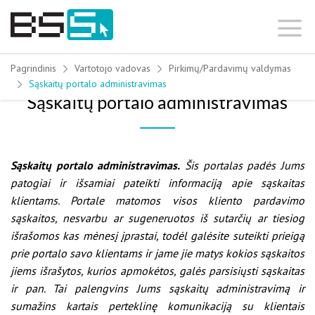
Skip
to
content
Pagrindinis
Vartotojo vadovas
Pirkimų/Pardavimų valdymas
Sąskaitų portalo administravimas
Sąskaitų portalo administravimas
Sąskaitų portalo administravimas.
Šis portalas padės Jums
patogiai ir išsamiai pateikti informaciją apie sąskaitas
klientams. Portale matomos visos kliento pardavimo
sąskaitos, nesvarbu ar sugeneruotos iš sutarčių ar tiesiog
išrašomos kas mėnesį įprastai, todėl galėsite suteikti prieigą
prie portalo savo klientams ir jame jie matys kokios sąskaitos
jiems išrašytos, kurios apmokėtos, galės parsisiųsti sąskaitas
ir pan. Tai palengvins Jums sąskaitų administravimą ir
sumažins kartais perteklinę komunikaciją su klientais