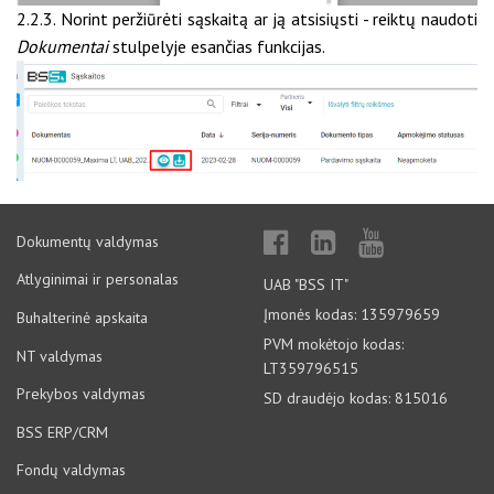
2.2.3. Norint peržiūrėti sąskaitą ar ją atsisiųsti - reiktų naudoti
Dokumentai
stulpelyje esančias funkcijas.
Dokumentų valdymas
Atlyginimai ir personalas
UAB "BSS IT"
Įmonės kodas: 135979659
Buhalterinė apskaita
PVM mokėtojo kodas:
NT valdymas
LT359796515
Prekybos valdymas
SD draudėjo kodas: 815016
BSS ERP/CRM
Fondų valdymas