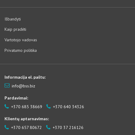
Išbandyti
Kaip pradėti
Vartotojo vadovas
Privatumo politika
Informacija el. paštu:
info@bss.biz
Pardavimai:
+370 685 38669
+370 640 34326
Klientų aptarnavimas:
+370 657 80672
+370 37 216126