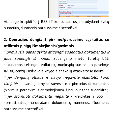
Atidengę kreipkitės į BSS IT konsultantus, nurodydami kvitų
numerius, duomenis pataisysime sistemiškai.
2. Operacijos dengiant pirkimo/pardavimo sąskaitas su
atliktais pinigų išmokėjimais/gavimais.
* pirmiausia pabandykite atidengti sudengtus dokumentus ir
juos sudengti iš naujo.
Sudengimo metu turėtų būti
sukuriamos teisingos valiutinių nuokrypių sumos, ko pasekoje
likusių centų Didžiojioje knygoje ar skolų ataskaitose neliks.
* jei dengimą atlikus iš naujo negavote rezultato, kurio
tikėjotės
- esant galimybei suveskite ir pirminius dokumentus
(pirkimus, pardavimus ar mokėjimus) iš naujo ir tada sudenkite;
* jei stornuoti dokumentų negalite
- kreipkitės į BSS IT
konsultantus, nurodydami dokumentų numerius. Duomenis
pataisysime sistemiškai.