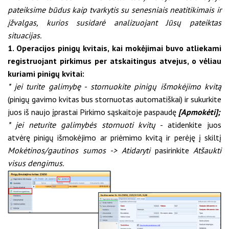
pateiksime būdus kaip tvarkytis su senesniais neatitikimais ir
įžvalgas, kurios susidarė analizuojant Jūsų pateiktas
situacijas.
1. Operacijos pinigų kvitais, kai mokėjimai buvo atliekami
registruojant pirkimus per atskaitingus atvejus, o vėliau
kuriami pinigų kvitai:
* jei turite galimybę - stornuokite pinigų išmokėjimo kvitą
(pinigų gavimo kvitas bus stornuotas automatiškai) ir sukurkite
juos iš naujo įprastai Pirkimo sąskaitoje paspaudę
[Apmokėti];
* jei neturite galimybės stornuoti kvitų
- atidenkite juos
atvėrę pinigų išmokėjimo ar priėmimo kvitą ir perėję į skiltį
Mokėtinos/gautinos sumos -> Atidaryti
pasirinkite
Atšaukti
visus dengimus.