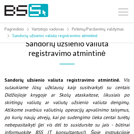
Skip
to
content
Pagrindinis
Vartotojo vadovas
Pirkimų/Pardavimų valdymas
Sandorių užsienio valiuta registravimo atmintinė
Sandorių užsienio valiuta
registravimo atmintinė
Sandorių užsienio valiuta registravimo atmintinė.
Vis
sulaukiame Jūsų užklausų kaip susitvarkyti su centais
Didžiojioje knygoje ar Skolų ataskaitose, likusiais po
skirtingų valiutų ar valiutų užsienio valiuta dengimų.
Atlikome svarbius valiutinių operacijų apvalinimo taisymus,
po kurių naujų atvejų, kai po sudengimo lieka centai turėtų
nebepasitaikyti (jei vis dėl to susidursite su jais - būtinai
informuokite BSS IT konsultantus!). Šioje instrukcijoje