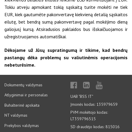
Tokiu atveju apmokant tokią sąskaitą turite mokėti ne tiek
EUR, kiek gautumėte pakonvertavę kiekvieną detalią sąskaitos
eilutę, bet bendrą sumą pakonvertavę pagal mokėjimo dieną
galiojusį kursą. Atsiradusios paklaidos bus išskaičiuojamos ir
užregistruojamos automatiškai.
Dėkojame už Jūsų supratingumą ir tikime, kad bendrų
pastangų dėka problemų su valiutinėmis operacijomis
nebeturėsime.
Dokumentų valdymas
Atlyginimai ir personalas
UAB "BSS IT"
Įmonės kodas: 135979659
Buhalterinė apskaita
PVM mokėtojo kodas:
NT valdymas
LT359796515
Prekybos valdymas
SD draudėjo kodas: 815016