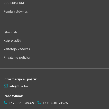
BSS ERP/CRM
Fondų valdymas
Išbandyti
Kaip pradėti
Vartotojo vadovas
Privatumo politika
Informacija el. paštu:
info@bss.biz
Pardavimai:
+370 685 38669
+370 640 34326