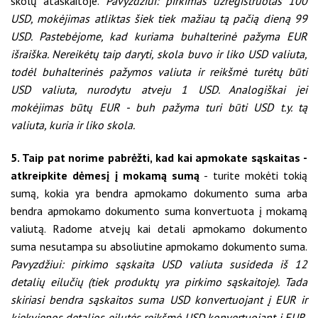
skolų ataskaitoje.
Pavyzdžiui: pirkimas užregistruotas 100
USD, mokėjimas atliktas šiek tiek mažiau tą pačią dieną 99
USD. Pastebėjome, kad kuriama buhalterinė pažyma EUR
išraiška. Nereikėtų taip daryti, skola buvo ir liko USD valiuta,
todėl buhalterinės pažymos valiuta ir reikšmė turėtų būti
USD valiuta, nurodytu atveju 1 USD. Analogiškai jei
mokėjimas būtų EUR - buh pažyma turi būti USD t.y. tą
valiuta, kuria ir liko skola.
5. Taip pat norime pabrėžti, kad kai apmokate sąskaitas -
atkreipkite dėmesį į mokamą sumą
- turite mokėti tokią
sumą, kokia yra bendra apmokamo dokumento suma arba
bendra apmokamo dokumento suma konvertuota į mokamą
valiutą. Radome atvejų kai detali apmokamo dokumento
suma nesutampa su absoliutine apmokamo dokumento suma.
Pavyzdžiui: pirkimo sąskaita USD valiuta susideda iš 12
detalių eilučių (tiek produktų yra pirkimo sąskaitoje). Tada
skiriasi bendra sąskaitos suma USD konvertuojant į EUR ir
kiekvienos detalios eilutės reikšmė USD konvertuojant į EUR
.