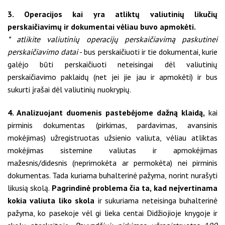
3. Operacijos kai yra atliktų valiutinių likučių
perskaičiavimų ir dokumentai vėliau buvo apmokėti.
* atlikite valiutinių operacijų perskaičiavimą paskutinei
perskaičiavimo datai
- bus perskaičiuoti ir tie dokumentai, kurie
galėjo būti perskaičiuoti neteisingai dėl valiutinių
perskaičiavimo paklaidų (net jei jie jau ir apmokėti) ir bus
sukurti įrašai dėl valiutinių nuokrypių.
4. Analizuojant duomenis pastebėjome dažną klaidą,
kai
pirminis dokumentas (pirkimas, pardavimas, avansinis
mokėjimas) užregistruotas užsienio valiuta, vėliau atliktas
mokėjimas sistemine valiutas ir apmokėjimas
mažesnis/didesnis (neprimokėta ar permokėta) nei pirminis
dokumentas. Tada kuriama buhalterinė pažyma, norint nurašyti
likusią skolą.
Pagrindinė problema čia ta, kad neįvertinama
kokia valiuta liko skola
ir sukuriama neteisinga buhalterinė
pažyma, ko pasekoje vėl gi lieka centai Didžiojioje knygoje ir