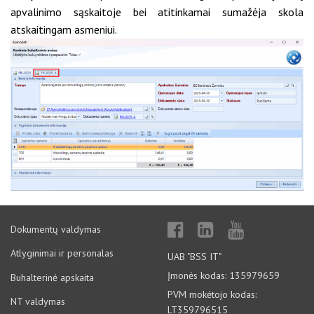
apvalinimo sąskaitoje bei atitinkamai sumažėja skola
atskaitingam asmeniui.
Dokumentų valdymas
Atlyginimai ir personalas
UAB "BSS IT"
Įmonės kodas: 135979659
Buhalterinė apskaita
PVM mokėtojo kodas:
NT valdymas
LT359796515