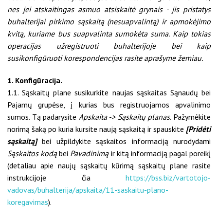
nes jei atskaitingas asmuo atsiskaitė grynais - jis pristatys
buhalterijai pirkimo sąskaitą (nesuapvalintą) ir apmokėjimo
kvitą, kuriame bus suapvalinta sumokėta suma. Kaip tokias
operacijas užregistruoti buhalterijoje bei kaip
susikonfigūruoti korespondencijas rasite aprašyme žemiau.
1. Konfigūracija.
1.1. Sąskaitų plane susikurkite naujas sąskaitas Sąnaudų bei
Pajamų grupėse, į kurias bus registruojamos apvalinimo
sumos. Tą padarysite
Apskaita -> Sąskaitų planas
. Pažymėkite
norimą šaką po kuria kursite naują sąskaitą ir spauskite
[Pridėti
sąskaitą]
bei užpildykite sąskaitos informaciją nurodydami
Sąskaitos kodą
bei
Pavadinimą
ir kitą informaciją pagal poreikį
(detaliau apie naujų sąskaitų kūrimą sąskaitų plane rasite
instrukcijoje čia
https://bss.biz/vartotojo-
vadovas/buhalterija/apskaita/11-saskaitu-plano-
koregavimas
).