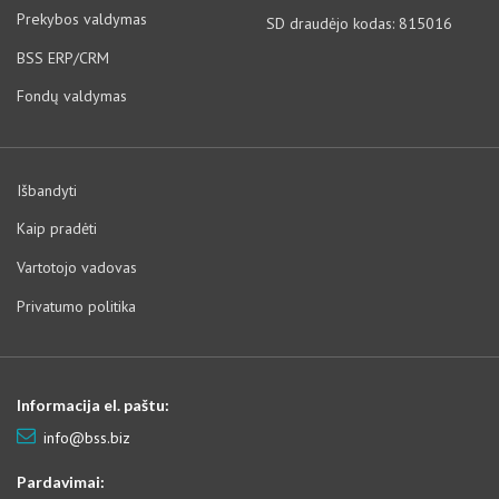
Prekybos valdymas
SD draudėjo kodas: 815016
BSS ERP/CRM
Fondų valdymas
Išbandyti
Kaip pradėti
Vartotojo vadovas
Privatumo politika
Informacija el. paštu:
info@bss.biz
Pardavimai: