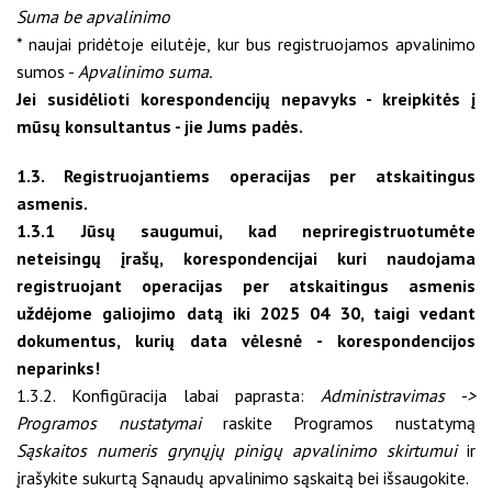
Suma be apvalinimo
* naujai pridėtoje eilutėje, kur bus registruojamos apvalinimo
sumos -
Apvalinimo suma.
Jei susidėlioti korespondencijų nepavyks - kreipkitės į
mūsų konsultantus - jie Jums padės.
1.3. Registruojantiems operacijas per atskaitingus
asmenis.
1.3.1 Jūsų saugumui, kad nepriregistruotumėte
neteisingų įrašų, korespondencijai kuri naudojama
registruojant operacijas per atskaitingus asmenis
uždėjome galiojimo datą iki 2025 04 30, taigi vedant
dokumentus, kurių data vėlesnė - korespondencijos
neparinks!
1.3.2. Konfigūracija labai paprasta:
Administravimas ->
Programos nustatymai
raskite Programos nustatymą
Sąskaitos numeris grynųjų pinigų apvalinimo skirtumui
ir
įrašykite sukurtą Sąnaudų apvalinimo sąskaitą bei išsaugokite.