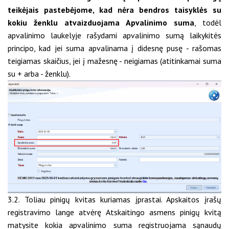
teikėjais pastebėjome, kad nėra bendros taisyklės su
kokiu ženklu atvaizduojama Apvalinimo suma
, todėl
apvalinimo laukelyje rašydami apvalinimo sumą laikykitės
principo, kad jei suma apvalinama į didesnę pusę - rašomas
teigiamas skaičius, jei į mažesnę - neigiamas (atitinkamai suma
su + arba - ženklu).
3.2. Toliau pinigų kvitas kuriamas įprastai. Apskaitos įrašų
registravimo lange atvėrę Atskaitingo asmens pinigų kvitą
matysite kokia apvalinimo suma registruojama sąnaudų