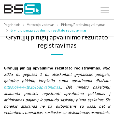
Skip
to
content
Pagrindinis
Vartotojo vadovas
Pirkimų/Pardavimų valdymas
Grynųjų pinigų apvalinimo rezultato registravimas
Grynųjų pinigų apvalinimo rezultato
registravimas
Grynųjų pinigų apvalinimo rezultato registravimas.
Nuo
2025 m. gegužės 1 d., atsiskaitant grynaisiais pinigais,
galutinė pirkinių krepšelio suma apvalinama (Plačiau:
https://www.lb.lt/lt/apvalinimas
). Dėl minėtų pakeitimų
atsiranda poreikis registruoti apvalinimo paklaidas į
atitinkamas pajamų ir sąnaudų sąskaitų plano sąskaitas. Šis
poreikis atsiranda ne tik dirbantiems su kasa, bet ir
vedantiems operacijas, susijusias su atskaitingais asmenimis,