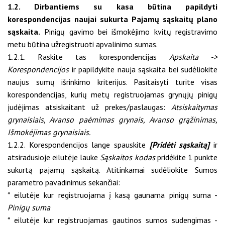
1.2. Dirbantiems su kasa būtina papildyti
korespondencijas naujai sukurta Pajamų sąskaitų plano
sąskaita.
Pinigų gavimo bei išmokėjimo kvitų registravimo
metu būtina užregistruoti apvalinimo sumas.
1.2.1. Raskite tas korespondencijas
Apskaita ->
Korespondencijos
ir papildykite nauja sąskaita bei sudėliokite
naujus sumų išrinkimo kriterijus. Pasitaisyti turite visas
korespondencijas, kurių metų registruojamas grynųjų pinigų
judėjimas atsiskaitant už prekes/paslaugas:
Atsiskaitymas
grynaisiais, Avanso paėmimas grynais, Avanso grąžinimas,
Išmokėjimas grynaisiais.
1.2.2. Korespondencijos lange spauskite
[Pridėti sąskaitą]
ir
atsiradusioje eilutėje lauke
Sąskaitos kodas
pridėkite 1 punkte
sukurtą pajamų sąskaitą. Atitinkamai sudėliokite Sumos
parametro pavadinimus sekančiai:
* eilutėje kur registruojama į kasą gaunama pinigų suma -
Pinigų suma
* eilutėje kur registruojamas gautinos sumos sudengimas -