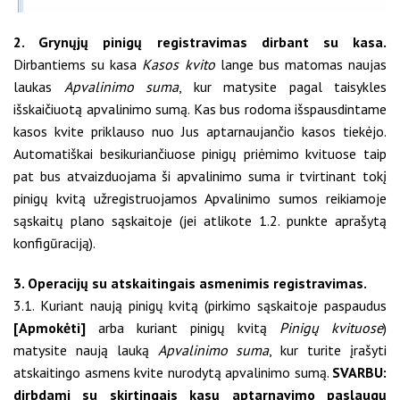
2. Grynųjų pinigų registravimas dirbant su kasa.
Dirbantiems su kasa
Kasos kvito
lange bus matomas naujas
laukas
Apvalinimo suma
, kur matysite pagal taisykles
išskaičiuotą apvalinimo sumą. Kas bus rodoma išspausdintame
kasos kvite priklauso nuo Jus aptarnaujančio kasos tiekėjo.
Automatiškai besikuriančiuose pinigų priėmimo kvituose taip
pat bus atvaizduojama ši apvalinimo suma ir tvirtinant tokį
pinigų kvitą užregistruojamos Apvalinimo sumos reikiamoje
sąskaitų plano sąskaitoje (jei atlikote 1.2. punkte aprašytą
konfigūraciją).
3. Operacijų su atskaitingais asmenimis registravimas.
3.1. Kuriant naują pinigų kvitą (pirkimo sąskaitoje paspaudus
[Apmokėti]
arba kuriant pinigų kvitą
Pinigų kvituose
)
matysite naują lauką
Apvalinimo suma
, kur turite įrašyti
atskaitingo asmens kvite nurodytą apvalinimo sumą.
SVARBU:
dirbdami su skirtingais kasų aptarnavimo paslaugų