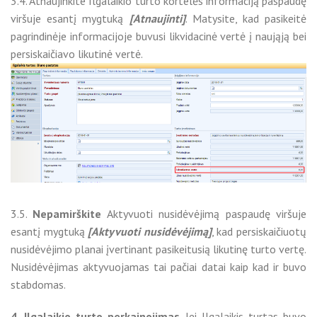
3.4. Atnaujinkite Ilgalaikio turto kortelės informaciją paspaudę
viršuje esantį mygtuką
[Atnaujinti]
. Matysite, kad pasikeitė
pagrindinėje informacijoje buvusi likvidacinė vertė į naująją bei
persiskaičiavo likutinė vertė.
3.5.
Nepamirškite
Aktyvuoti nusidėvėjimą paspaudę viršuje
esantį mygtuką
[Aktyvuoti nusidėvėjimą]
, kad persiskaičiuotų
nusidėvėjimo planai įvertinant pasikeitusią likutinę turto vertę.
Nusidėvėjimas aktyvuojamas tai pačiai datai kaip kad ir buvo
stabdomas.
4. Ilgalaikio turto perkainojimas
. Jei Ilgalaikis turtas buvo