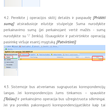
4.2. Pereikite į operacijos skiltį detalės ir paspaudę
[Pridėti
sumą]
atsiradusioje eilutėje stulpelyje Suma nurodykite
perkainavimo sumą (jei perkainojant vertė mažės - sumą
nurodykite su "-" ženklu). Išsaugokite ir patvirtinkite operaciją
pasirinkę viršuje esantį mygtuką
[Patvirtinti]
.
4.3. Sistemoje bus atveriamas sugrupuotas korespondencijų
langas. Jei korespondencijos Jums tinkamos – spauskite
[Toliau]
ir perkainojimo operacija bus užregistruota sėkmingai.
Jei yra poreikis pakoreguoti korespondencijąatlikite kaip tai