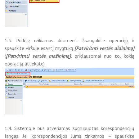
1.3. Pridėję reikiamus duomenis išsaugokite operaciją ir
spauskite viršuje esantį mygtuką
[Patviritnti vertės didinimą]
(
[Patviritnti vertės mažinimą]
, priklausomai nuo to, kokią
operaciją atliekate).
1.4. Sistemoje bus atveriamas sugrupuotas korespondencijų
langas. Jei korespondencijos Jums tinkamos – spauskite