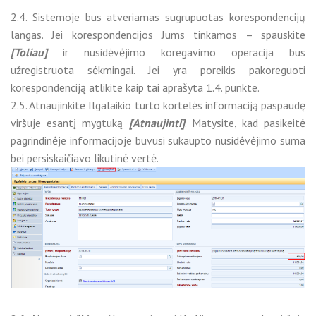
2.4. Sistemoje bus atveriamas sugrupuotas korespondencijų
langas. Jei korespondencijos Jums tinkamos – spauskite
[Toliau]
ir nusidėvėjimo koregavimo operacija bus
užregistruota sėkmingai. Jei yra poreikis pakoreguoti
korespondenciją atlikite kaip tai aprašyta 1.4. punkte.
2.5. Atnaujinkite Ilgalaikio turto kortelės informaciją paspaudę
viršuje esantį mygtuką
[Atnaujinti]
. Matysite, kad pasikeitė
pagrindinėje informacijoje buvusi sukaupto nusidėvėjimo suma
bei persiskaičiavo likutinė vertė.