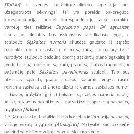
[Toliau]
ir vertės mažinimo/didinimo operacija bus
užregistruota sėkmingai. Jei yra poreikis pakoreguoti
korespondenciją: tuomet korespondencijų lange nuimkite
varnelę ties reikšme
Sugrupuoti pagal DK sąskaitas
.
Operacijos detalės bus išskleistos smulkiausiu lygiu, o
stulpelio
Sąskaitos numeris
eilutėse galėsite iš sąrašo
pasirinkti reikiamą sąskaitų plano sąskaitą. Tai padarysite iš
nurodyto stulpelio pašalinę esamą sąskaitų plano sąskaitą ir
įvedę trumpą reikiamos sąskaitų plano sąskaitos fragmentą ir
pažymėję pele
Sąskaitos pavadinimas
stulpelį. Taip bus
atvertas sąskaitų plano sąrašas, kuriame lengvai rasite
reikiamą sąskaitą. Jei žinote tikslų reikiamos sąskaitos numerį
– tiesiog įrašykite jį į atitinkamą sąskaitos numerio eilutę.
Atlikę reikiamus pakeitimus – patvirtinkite operaciją paspaudę
mygtuką
[Toliau]
.
1.5. Atnaujinkite Ilgalaikio turto kortelės informaciją paspaudę
viršuje esantį mygtuką
[Atnaujinti]
. Matysite, kad pasikeitė
pagrindinėje informacijoje buvusi Įsigijimo vertė.