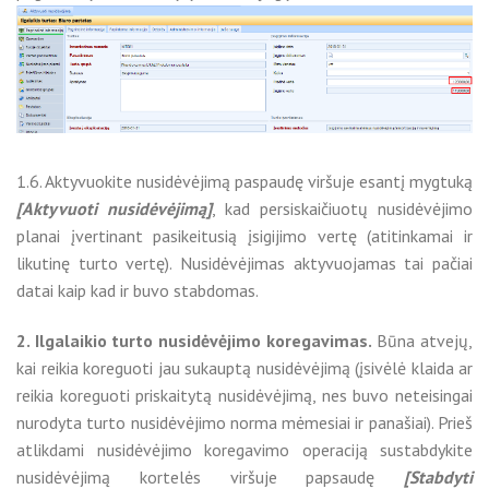
1.6. Aktyvuokite nusidėvėjimą paspaudę viršuje esantį mygtuką
[Aktyvuoti nusidėvėjimą]
, kad persiskaičiuotų nusidėvėjimo
planai įvertinant pasikeitusią įsigijimo vertę (atitinkamai ir
likutinę turto vertę). Nusidėvėjimas aktyvuojamas tai pačiai
datai kaip kad ir buvo stabdomas.
2. Ilgalaikio turto nusidėvėjimo koregavimas.
Būna atvejų,
kai reikia koreguoti jau sukauptą nusidėvėjimą (įsivėlė klaida ar
reikia koreguoti priskaitytą nusidėvėjimą, nes buvo neteisingai
nurodyta turto nusidėvėjimo norma mėmesiai ir panašiai). Prieš
atlikdami nusidėvėjimo koregavimo operaciją sustabdykite
nusidėvėjimą kortelės viršuje papsaudę
[Stabdyti