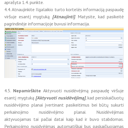
aprašyta 1.4. punkte.
4.4. Atnaujinkite Ilgalaikio turto kortelės informaciją paspaudę
viršuje esantį mygtuką
[Atnaujinti]
. Matysite, kad pasikeitė
pagrindinėje informacijoje buvusi informacija.
4.5.
Nepamirškite
Aktyvuoti nusidėvėjimą paspaudę viršuje
esantį mygtuką
[Aktyvuoti nusidėvėjimą]
, kad persiskaičiuotų
nusidėvėjimo planai įvertinant pasikeitimus bei būtų sukurti
perkainojimo nusidėvėjimo planai. Nusidėvėjimas
aktyvuojamas tai pačiai datai kaip kad ir buvo stabdomas.
Perkainojimo nusidvėjimas automatiškai bus paskaičiuojamas