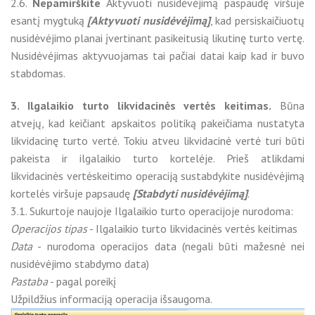
2.6.
Nepamirškite
Aktyvuoti nusidėvėjimą paspaudę viršuje
esantį mygtuką
[Aktyvuoti nusidėvėjimą]
, kad persiskaičiuotų
nusidėvėjimo planai įvertinant pasikeitusią likutinę turto vertę.
Nusidėvėjimas aktyvuojamas tai pačiai datai kaip kad ir buvo
stabdomas.
3. Ilgalaikio turto likvidacinės vertės keitimas.
Būna
atvejų, kad keičiant apskaitos politiką pakeičiama nustatyta
likvidacinę turto vertė. Tokiu atveu likvidacinė vertė turi būti
pakeista ir ilgalaikio turto kortelėje. Prieš atlikdami
likvidacinės vertėskeitimo operaciją sustabdykite nusidėvėjimą
kortelės viršuje papsaudę
[Stabdyti nusidėvėjimą]
.
3.1. Sukurtoje naujoje Ilgalaikio turto operacijoje nurodoma:
Operacijos tipas
- Ilgalaikio turto likvidacinės vertės keitimas
Data
- nurodoma operacijos data (negali būti mažesnė nei
nusidėvėjimo stabdymo data)
Pastaba
- pagal poreikį
Užpildžius informaciją operacija išsaugoma.