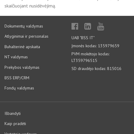
skaičiuojant nusidėvėjimą.
Dokumentų valdymas
Atlyginimai ir personalas
UAB "BSS IT"
Įmonės kodas: 135979659
Buhalterinė apskaita
PVM mokėtojo kodas:
NT valdymas
LT359796515
Prekybos valdymas
SD draudėjo kodas: 815016
BSS ERP/CRM
Fondų valdymas
Išbandyti
Kaip pradėti