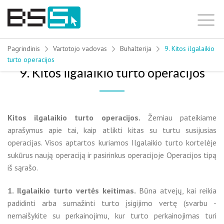
Skip
to
content
Pagrindinis
Vartotojo vadovas
Buhalterija
9. Kitos ilgalaikio
turto operacijos
9. Kitos ilgalaikio turto operacijos
Kitos ilgalaikio turto operacijos.
Žemiau pateikiame
aprašymus apie tai, kaip atlikti kitas su turtu susijusias
operacijas. Visos aptartos kuriamos Ilgalaikio turto kortelėje
sukūrus naują operaciją ir pasirinkus operacijoje Operacijos tipą
iš sąrašo.
1. Ilgalaikio turto vertės keitimas.
Būna atvejų, kai reikia
padidinti arba sumažinti turto įsigijimo vertę (svarbu -
nemaišykite su perkainojimu, kur turto perkainojimas turi