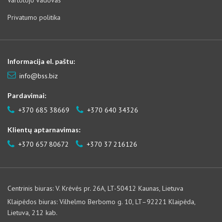
Vartotojo vadovas
Privatumo politika
Informacija el. paštu:
info@bss.biz
Pardavimai:
+370 685 38669
+370 640 34326
Klientų aptarnavimas:
+370 657 80672
+370 37 216126
Centrinis biuras: V. Krėvės pr. 26A, LT-50412 Kaunas, Lietuva
Klaipėdos biuras: Vilhelmo Berbomo g. 10, LT–92221 Klaipėda,
Lietuva, 212 kab.