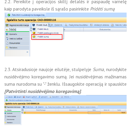
2.2. Pereikite į operacijos skiltį detalės ir paspaudę varnelę
kaip parodyta paveiksle iš sąrašo pasirinkite
Pridėti sumą
2.3. Atsiradusioje naujoje eilutėje, stulpelyje
Suma
, nurodykite
nusidėvėjimo koregavimo sumą. Jei nusidėvėjimas mažinamas
suma nurodoma su "-" ženklu. Išsaugokite operaciją ir spauskite
[Patvirtinti nusidėvėjimo koregavimą]
.