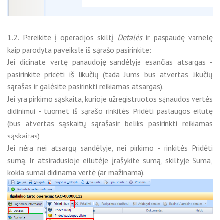
1.2. Pereikite į operacijos skiltį
Detalės
ir paspaudę varnelę
kaip parodyta paveiksle iš sąrašo pasirinkite:
Jei didinate vertę panaudoję sandėlyje esančias atsargas -
pasirinkite pridėti iš likučių (tada Jums bus atvertas likučių
sąrašas ir galėsite pasirinkti reikiamas atsargas).
Jei yra pirkimo sąskaita, kurioje užregistruotos sąnaudos vertės
didinimui - tuomet iš sąrašo rinkitės Pridėti paslaugos eilutę
(bus atvertas sąskaitų sąrašasir beliks pasirinkti reikiamas
sąskaitas).
Jei nėra nei atsargų sandėlyje, nei pirkimo - rinkitės Pridėti
sumą. Ir atsiradusioje eilutėje įrašykite sumą, skiltyje Suma,
kokia sumai didinama vertė (ar mažinama).