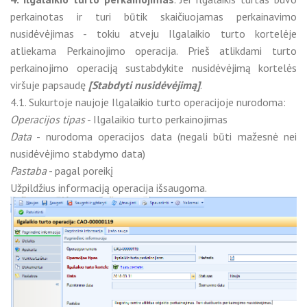
perkainotas ir turi būtik skaičiuojamas perkainavimo
nusidėvėjimas - tokiu atveju Ilgalaikio turto kortelėje
atliekama Perkainojimo operacija. Prieš atlikdami turto
perkainojimo operaciją sustabdykite nusidėvėjimą kortelės
viršuje papsaudę
[Stabdyti nusidėvėjimą]
.
4.1. Sukurtoje naujoje Ilgalaikio turto operacijoje nurodoma:
Operacijos tipas
- Ilgalaikio turto perkainojimas
Data
- nurodoma operacijos data (negali būti mažesnė nei
nusidėvėjimo stabdymo data)
Pastaba
- pagal poreikį
Užpildžius informaciją operacija išsaugoma.