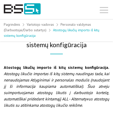
Skip
to
content
Pagrindinis
Vartotojo vadovas
Personalo valdymas
(Darbuotojai/Darbo sutartys)
Atostogų likučių importo iš kitų
Atostogų likučių importo iš kitų
sistemų konfigūracija
sistemų konfigūracija
Atostogų likučių importo iš kitų sistemų konfigūracija.
Atostogų likučio importas iš kitų sistemų naudingas tada, kai
nenaudojamas Atlyginimai ir personalas modulis (naudojant
jį ši informacija kaupiama automatiškai). Šiuo atveju
suimportuojamas atostogų likutis į darbuotojo kortelę,
automatiškai pridedant kintamąjį ALL - Alternatyvus atostogų
likutis su atitinkama atostogų likučio reikšme.