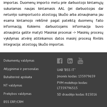
importas. Duomenų importo metu prie darbuotojo kintamųjų
sukuriamas naujas kintamasis AAL (jei darbuotojas dar
neturėjo suimportuoto atostogų likučio arba atnaujinama jau
esama kintamojo reikšmė pagal pateiktą duomenų failo
informaciją. Kokiems darbuotojams informacija buvo
atnaujinta galite matyti Masiniai procesai -> Masinių procesų
vykdymas atvėrę atitinkamos datos masinį procesą Rivilės
integracija: atostogų likučio importas.
Dokumentų valdymas
Atlyginimai ir personalas
UAB "BSS IT"
Įmonės kodas: 135979659
Buhalterinė apskaita
PVM mokėtojo kodas:
NT valdymas
LT359796515
Prekybos valdymas
SD draudėjo kodas: 815016
BSS ERP/CRM