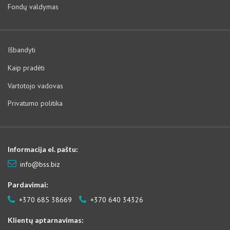
Fondų valdymas
Išbandyti
Kaip pradėti
Vartotojo vadovas
Privatumo politika
Informacija el. paštu:
info@bss.biz
Pardavimai:
+370 685 38669
+370 640 34326
Klientų aptarnavimas: