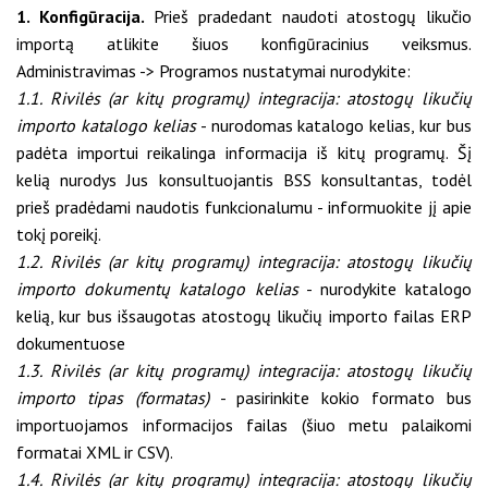
1. Konfigūracija.
Prieš pradedant naudoti atostogų likučio
importą atlikite šiuos konfigūracinius veiksmus.
Administravimas -> Programos nustatymai nurodykite:
1.1. Rivilės (ar kitų programų) integracija: atostogų likučių
importo katalogo kelias
- nurodomas katalogo kelias, kur bus
padėta importui reikalinga informacija iš kitų programų. Šį
kelią nurodys Jus konsultuojantis BSS konsultantas, todėl
prieš pradėdami naudotis funkcionalumu - informuokite jį apie
tokį poreikį.
1.2. Rivilės (ar kitų programų) integracija: atostogų likučių
importo dokumentų katalogo kelias
- nurodykite katalogo
kelią, kur bus išsaugotas atostogų likučių importo failas ERP
dokumentuose
1.3. Rivilės (ar kitų programų) integracija: atostogų likučių
importo tipas (formatas)
- pasirinkite kokio formato bus
importuojamos informacijos failas (šiuo metu palaikomi
formatai XML ir CSV).
1.4. Rivilės (ar kitų programų) integracija: atostogų likučių