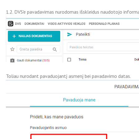
1.2. DVS'e pavadavimas nurodomas išskleidus naudotojo informac
Toliau nurodant pavaduojantį asmenį bei pavadavimo datas.