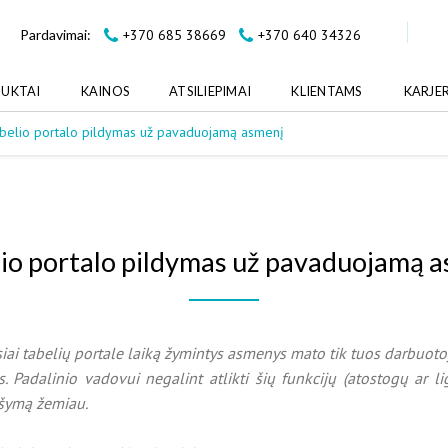
+370 685 38669
+370 640 34326
Pardavimai:
UKTAI
KAINOS
ATSILIEPIMAI
KLIENTAMS
KARJE
belio portalo pildymas už pavaduojamą asmenį
io portalo pildymas už pavaduojamą 
iai tabelių portale laiką žymintys asmenys mato tik tuos darbuotoj
 Padalinio vadovui negalint atlikti šių funkcijų (atostogų ar 
ašymą žemiau.