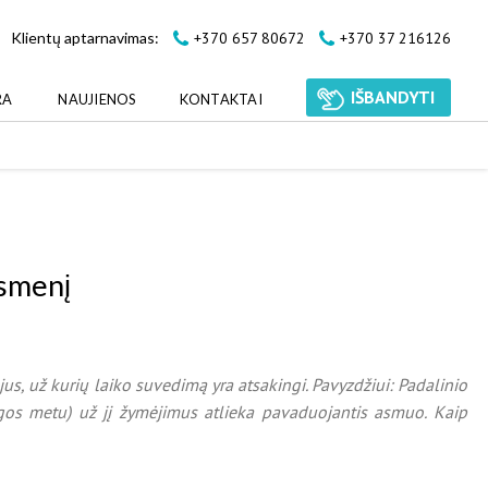
+370 657 80672
+370 37 216126
Klientų aptarnavimas:
IŠBANDYTI
RA
NAUJIENOS
KONTAKTAI
asmenį
us, už kurių laiko suvedimą yra atsakingi. Pavyzdžiui: Padalinio
ligos metu) už jį žymėjimus atlieka pavaduojantis asmuo. Kaip