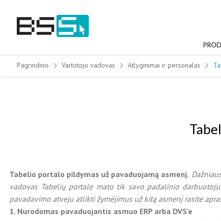
Skip
to
content
PROD
Pagrindinis
Vartotojo vadovas
Atlyginimai ir personalas
Ta
Tabel
Tabelio portalo pildymas už pavaduojamą asmenį.
Dažniaus
vadovas Tabelių portale mato tik savo padalinio darbuotojus.
pavadavimo atveju atlikti žymėjimus už kitą asmenį rasite apr
1. Nurodomas pavaduojantis asmuo ERP arba DVS'e