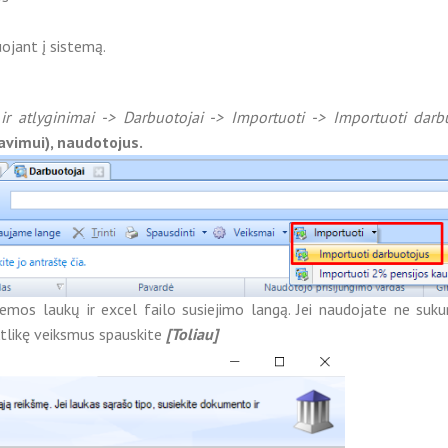
uojant į sistemą.
ir atlyginimai -> Darbuotojai -> Importuoti -> Importuoti darb
avimui), naudotojus.
temos laukų ir excel failo susiejimo langą. Jei naudojate ne suk
 Atlikę veiksmus spauskite
[Toliau]