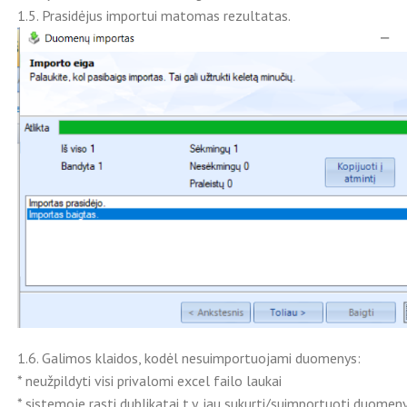
1.5. Prasidėjus importui matomas rezultatas.
1.6. Galimos klaidos, kodėl nesuimportuojami duomenys:
* neužpildyti visi privalomi excel failo laukai
* sistemoje rasti dublikatai t.y. jau sukurti/suimportuoti duomen