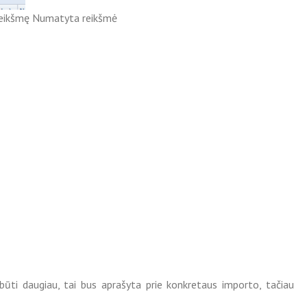
ti reikšmę Numatyta reikšmė
ūti daugiau, tai bus aprašyta prie konkretaus importo, tačiau