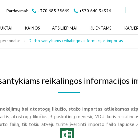
+370 685 38669
+370 640 34326
Pardavimai:
UKTAI
KAINOS
ATSILIEPIMAI
KLIENTAMS
KARJE
r personalas
Darbo santykiams reikalingos informacijos importas
santykiams reikalingos informacijos i
 mokėjimų bei atostogų likučio, stažo importas atliekamas užpi
is, atostogų likučius, 3 paskutinių mėnesių VDU, kuris reikalingas 
to failą, tik tokiu atveju turite įvertinti importo failo lapuose