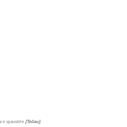
a ir spauskite
[Toliau].