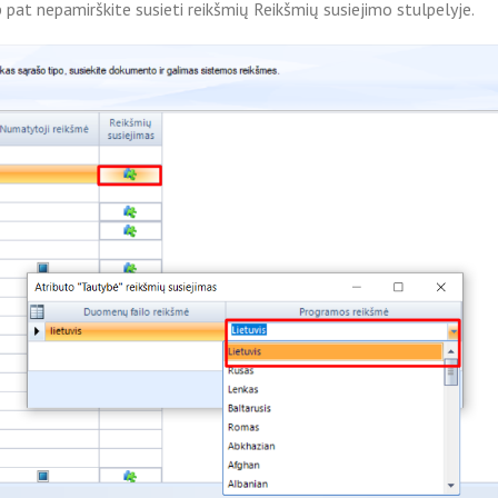
 pat nepamirškite susieti reikšmių Reikšmių susiejimo stulpelyje.