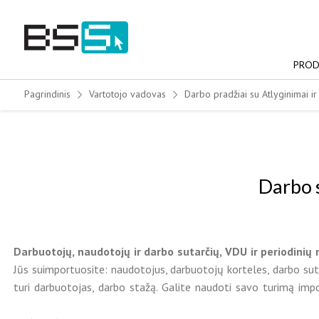
Skip
to
content
PROD
Pagrindinis
Vartotojo vadovas
Darbo pradžiai su Atlyginimai i
Darbo 
Darbuotojų, naudotojų ir darbo sutarčių, VDU ir periodinių
Jūs suimportuosite: naudotojus, darbuotojų korteles, darbo sutart
turi darbuotojas, darbo stažą. Galite naudoti savo turimą impor