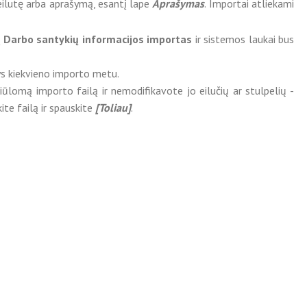
 eilutę arba aprašymą, esantį lape
Aprašymas
. Importai atliekami
ą
Darbo santykių informacijos importas
ir sistemos laukai bus
kys kiekvieno importo metu.
iūlomą importo failą ir nemodifikavote jo eilučių ar stulpelių -
ite failą ir spauskite
[Toliau]
.