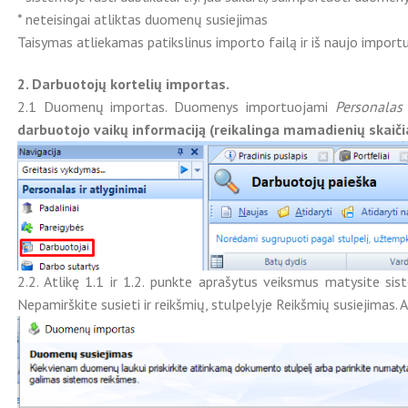
* neteisingai atliktas duomenų susiejimas
Taisymas atliekamas patikslinus importo failą ir iš naujo import
2. Darbuotojų kortelių importas.
2.1 Duomenų importas. Duomenys importuojami
Personalas 
darbuotojo vaikų informaciją (reikalinga mamadienių skaiči
2.2. Atlikę 1.1 ir 1.2. punkte aprašytus veiksmus matysite sis
Nepamirškite susieti ir reikšmių, stulpelyje Reikšmių susiejimas.