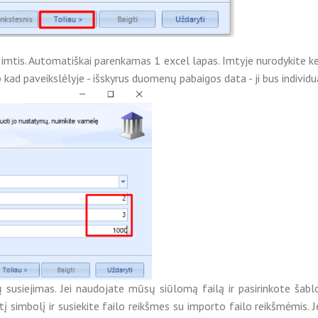
tis. Automatiškai parenkamas 1 excel lapas. Imtyje nurodykite keli
 kad paveikslėlyje - išskyrus duomenų pabaigos data - ji bus individ
usiejimas. Jei naudojate mūsų siūlomą failą ir pasirinkote šablo
 simbolį ir susiekite failo reikšmes su importo failo reikšmėmis. J