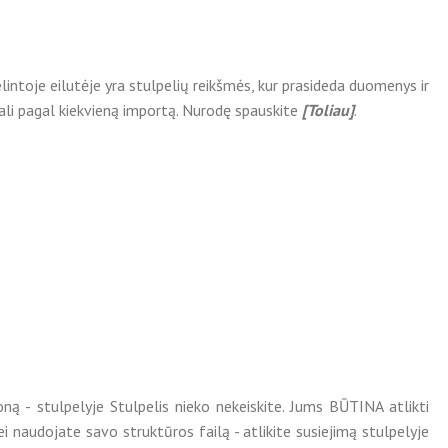
ntoje eilutėje yra stulpelių reikšmės, kur prasideda duomenys ir
uali pagal kiekvieną importą. Nurodę spauskite
[Toliau]
.
ną - stulpelyje Stulpelis nieko nekeiskite. Jums BŪTINA atlikti
ei naudojate savo struktūros failą - atlikite susiejimą stulpelyje