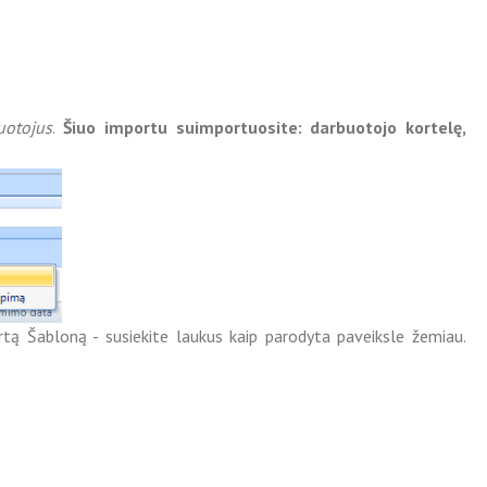
uotojus
.
Šiuo importu suimportuosite: darbuotojo kortelę,
urtą Šabloną - susiekite laukus kaip parodyta paveiksle žemiau.