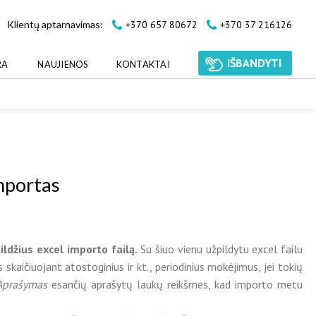
+370 657 80672
+370 37 216126
Klientų aptarnavimas:
IŠBANDYTI
RA
NAUJIENOS
KONTAKTAI
mportas
ldžius excel importo failą.
Su šiuo vienu užpildytu excel failu
skaičiuojant atostoginius ir kt., periodinius mokėjimus, jei tokių
Aprašymas
esančių aprašytų laukų reikšmes, kad importo metu