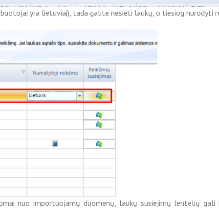
arbuotojai yra lietuviai), tada galite nesieti laukų, o tiesiog nurody
somai nuo importuojamų duomenų, laukų susiejimų lentelių gali b