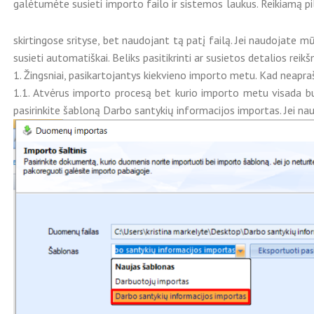
galėtumėte susieti importo failo ir sistemos laukus. Reikiamą pi
skirtingose srityse, bet naudojant tą patį failą. Jei naudojate 
susieti automatiškai. Beliks pasitikrinti ar susietos detalios rei
1. Žingsniai, pasikartojantys kiekvieno importo metu. Kad neapraš
1.1. Atvėrus importo procesą bet kurio importo metu visada bus 
pasirinkite šabloną Darbo santykių informacijos importas. Jei naud