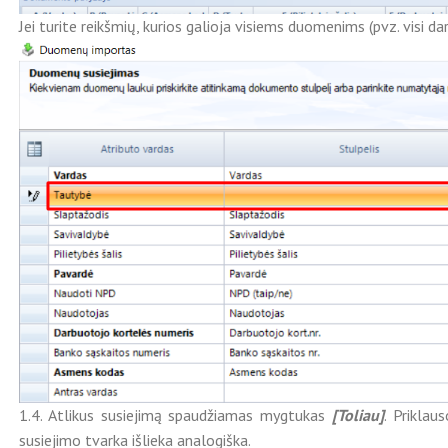
Jei turite reikšmių, kurios galioja visiems duomenims (pvz. visi d
1.4. Atlikus susiejimą spaudžiamas mygtukas
[Toliau]
. Priklau
susiejimo tvarka išlieka analogiška.