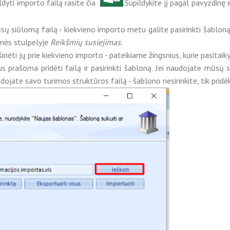
ldyti importo failą rasite čia
.Supildykite jį pagal pavyzdinę
mūsų siūlomą failą - kiekvieno importo metu galite pasirinkti šablon
kšmės stulpelyje
Reikšmių susiejimas.
inėti jų prie kiekvieno importo - pateikiame žingsnius, kurie pasitai
prašoma pridėti failą ir pasirinkti šabloną. Jei naudojate mūsų s
ojate savo turimos struktūros failą - šablono nesirinkite, tik pridėk