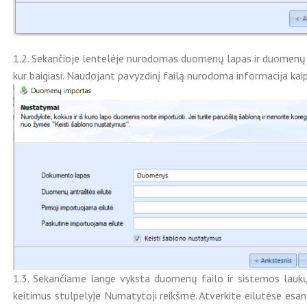
1.2. Sekančioje lentelėje nurodomas duomenų lapas ir duomenų im
kur baigiasi. Naudojant pavyzdinį failą nurodoma informacija kaip
1.3. Sekančiame lange vyksta duomenų failo ir sistemos laukų s
keitimus stulpelyje Numatytoji reikšmė. Atverkite eilutėse esantį