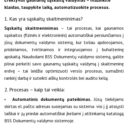
klaidas, taupykite laiką, automatizuokite procesus.
1. Kas yra sąskaitų skaitmeninimas?
Sąskaitų skaitmeninimas
– tai procesas, kai gaunamos
sąskaitos (fizinės ir elektroninės) automatiškai persiunčiamos į
jūsų dokumentų valdymo sistemą, kur toliau apdorojamos,
priskiriamos, tvirtinamos ir integruojamos į buhalterinę
apskaitą. Naudodami BSS Dokumentų valdymo sistemą, galite
pilnai perkelti savo gaunamų sąskaitų valdymą į skaitmeninę
erdvę – tai leidžia optimizuoti verslo procesus, sumažinti
rankinį darbą ir suteikti aiškų kontrolės bei audito kelią.
2. Procesas – kaip tai veikia:
Automatinis dokumentų pateikimas.
Jūsų tiekėjams
skirtas el. pašto adresas susiejamas su sistema: visi į jį atsiųsti
laiškai ir jų priedai automatiškai įkeliami į atitinkamą katalogą
BSS Dokumentų valdymo sistemoje.