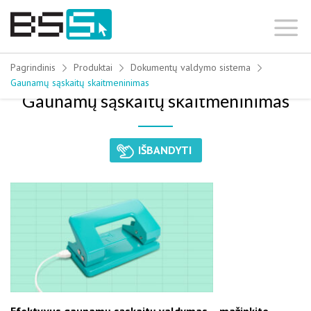
Skip
to
content
Pagrindinis
Produktai
Dokumentų valdymo sistema
Gaunamų sąskaitų skaitmeninimas
Gaunamų sąskaitų skaitmeninimas
IŠBANDYTI
Efektyvus gaunamų sąskaitų valdymas – mažinkite