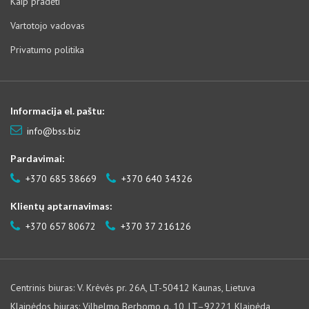
Kaip pradėti
Vartotojo vadovas
Privatumo politika
Informacija el. paštu:
info@bss.biz
Pardavimai:
+370 685 38669
+370 640 34326
Klientų aptarnavimas:
+370 657 80672
+370 37 216126
Centrinis biuras: V. Krėvės pr. 26A, LT-50412 Kaunas, Lietuva
Klaipėdos biuras: Vilhelmo Berbomo g. 10, LT–92221 Klaipėda,