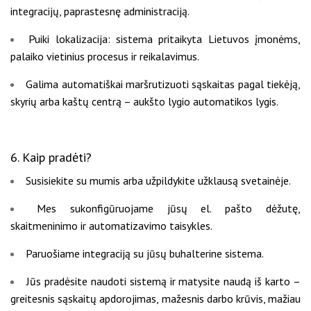
integracijų, paprastesnę administraciją.
Puiki lokalizacija: sistema pritaikyta Lietuvos įmonėms,
palaiko vietinius procesus ir reikalavimus.
Galima automatiškai maršrutizuoti sąskaitas pagal tiekėją,
skyrių arba kaštų centrą – aukšto lygio automatikos lygis.
6. Kaip pradėti?
Susisiekite su mumis arba užpildykite užklausą svetainėje.
Mes sukonfigūruojame jūsų el. pašto dėžutę,
skaitmeninimo ir automatizavimo taisykles.
Paruošiame integraciją su jūsų buhalterine sistema.
Jūs pradėsite naudoti sistemą ir matysite naudą iš karto –
greitesnis sąskaitų apdorojimas, mažesnis darbo krūvis, mažiau