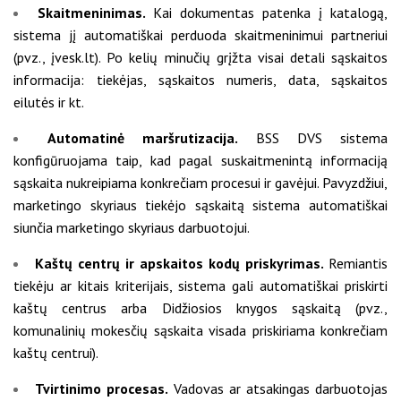
Skaitmeninimas.
Kai dokumentas patenka į katalogą,
sistema jį automatiškai perduoda skaitmeninimui partneriui
(pvz., įvesk.lt). Po kelių minučių grįžta visai detali sąskaitos
informacija: tiekėjas, sąskaitos numeris, data, sąskaitos
eilutės ir kt.
Automatinė maršrutizacija.
BSS DVS sistema
konfigūruojama taip, kad pagal suskaitmenintą informaciją
sąskaita nukreipiama konkrečiam procesui ir gavėjui. Pavyzdžiui,
marketingo skyriaus tiekėjo sąskaitą sistema automatiškai
siunčia marketingo skyriaus darbuotojui.
Kaštų centrų ir apskaitos kodų priskyrimas.
Remiantis
tiekėju ar kitais kriterijais, sistema gali automatiškai priskirti
kaštų centrus arba Didžiosios knygos sąskaitą (pvz.,
komunalinių mokesčių sąskaita visada priskiriama konkrečiam
kaštų centrui).
Tvirtinimo procesas.
Vadovas ar atsakingas darbuotojas