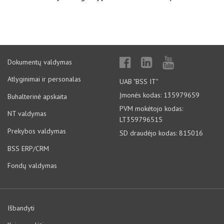
Dokumentų valdymas
Atlyginimai ir personalas
UAB "BSS IT"
Įmonės kodas: 135979659
Buhalterinė apskaita
PVM mokėtojo kodas:
NT valdymas
LT359796515
Prekybos valdymas
SD draudėjo kodas: 815016
BSS ERP/CRM
Fondų valdymas
Išbandyti