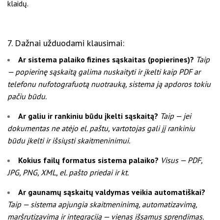
klaidų.
7. Dažnai užduodami klausimai:
Ar sistema palaiko fizines sąskaitas (popierines)?
Taip
— popierinę sąskaitą galima nuskaityti ir įkelti kaip PDF ar
telefonu nufotografuotą nuotrauką, sistema ją apdoros tokiu
pačiu būdu.
Ar galiu ir rankiniu būdu įkelti sąskaitą?
Taip — jei
dokumentas ne atėjo el. paštu, vartotojas gali jį rankiniu
būdu įkelti ir išsiųsti skaitmeninimui.
Kokius failų formatus sistema palaiko?
Visus — PDF,
JPG, PNG, XML, el. pašto priedai ir kt.
Ar gaunamų sąskaitų valdymas veikia automatiškai?
Taip — sistema apjungia skaitmeninimą, automatizavimą,
maršrutizavimą ir integraciją — vienas išsamus sprendimas.