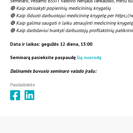
Seminaro, vedamo BSSIT vadovo Nerijaus Jankausko, metu suž
🔵 Kaip atsisakyti popierinių medicininių knygelių
🔵 Kaip išduoti darbuotojui medicininę knygelę per https://
🔵 Kaip galima saugoti ir laiku atnaujinti medicininę knyg
🔵 Kaip darbdaviui tvarkyti darbuotojų profilaktinių patikrini
Data ir laikas: gegužės 12 diena, 15:00
Seminarą pasieksite paspaudę
šią nuorodą
Dalinamės buvusio seminaro vaizdo įrašu:
Pasidalinkite