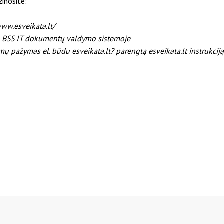
inosite:
www.esveikata.lt/
elę BSS IT dokumentų valdymo sistemoje
mų pažymas el. būdu esveikata.lt? parengtą esveikata.lt instrukciją