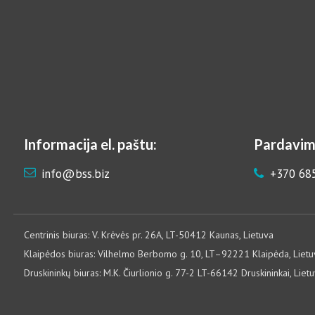
Informacija el. paštu:
Pardavim
info@bss.biz
+370 68
Centrinis biuras: V. Krėvės pr. 26A, LT-50412 Kaunas, Lietuva
Klaipėdos biuras: Vilhelmo Berbomo g. 10, LT–92221 Klaipėda, Lietu
Druskininkų biuras: M.K. Čiurlionio g. 77-2 LT-66142 Druskininkai, Liet