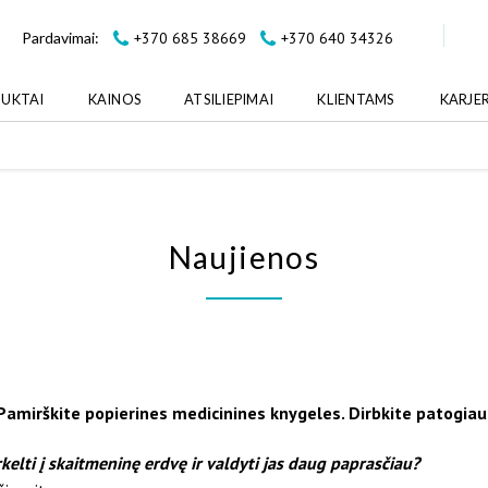
+370 685 38669
+370 640 34326
Pardavimai:
UKTAI
KAINOS
ATSILIEPIMAI
KLIENTAMS
KARJE
Naujienos
Pamirškite popierines medicinines knygeles. Dirbkite patogiau
elti į skaitmeninę erdvę ir valdyti jas daug paprasčiau?