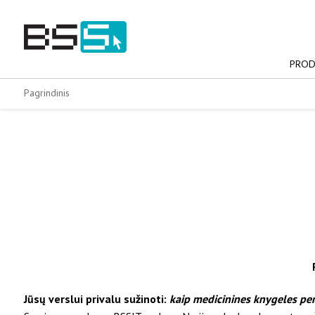
Skip
to
content
PROD
Pagrindinis
Jūsų verslui privalu sužinoti:
kaip medicinines knygeles perk