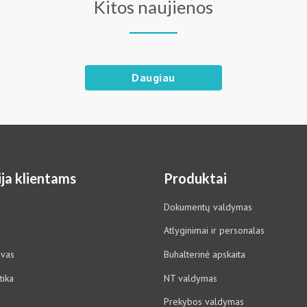
Kitos naujienos
Daugiau
ja klientams
Produktai
Dokumentų valdymas
Atlyginimai ir personalas
ovas
Buhalterinė apskaita
tika
NT valdymas
Prekybos valdymas