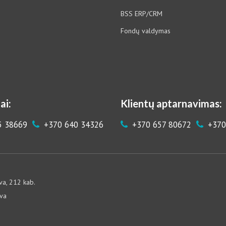
BSS ERP/CRM
Fondų valdymas
ai:
Klientų aptarnavimas:
5 38669
+370 640 34326
+370 657 80672
+370
va, 212 kab.
uva