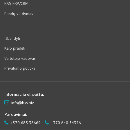
BSS ERP/CRM
Fondų valdymas
Išbandyti
Kaip pradėti
Vartotojo vadovas
Privatumo politika
Informacija el. paštu:
info@bss.biz
Pardavimai:
+370 685 38669
+370 640 34326