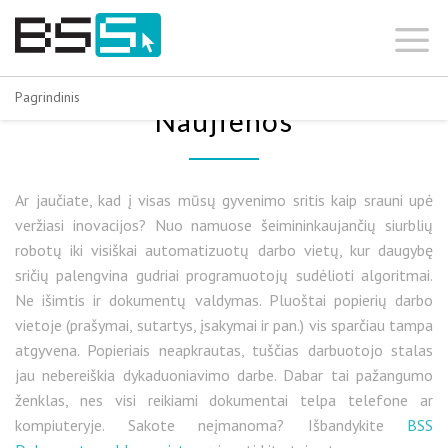
Skip
to
content
Pagrindinis
Naujienos
Ar jaučiate, kad į visas mūsų gyvenimo sritis kaip srauni upė
veržiasi inovacijos? Nuo namuose šeimininkaujančių siurblių
robotų iki visiškai automatizuotų darbo vietų, kur daugybę
sričių palengvina gudriai programuotojų sudėlioti algoritmai.
Ne išimtis ir dokumentų valdymas. Pluoštai popierių darbo
vietoje (prašymai, sutartys, įsakymai ir pan.) vis sparčiau tampa
atgyvena. Popieriais neapkrautas, tuščias darbuotojo stalas
jau nebereiškia dykaduoniavimo darbe. Dabar tai pažangumo
ženklas, nes visi reikiami dokumentai telpa telefone ar
kompiuteryje. Sakote neįmanoma? Išbandykite
BSS