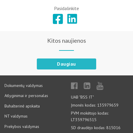
Pasidalinkite
Kitos naujienos
Daugiau
Dokumentų valdymas
Atlyginimai ir personalas
UAB "BSS IT"
Įmonės kodas: 135979659
Buhalterinė apskaita
PVM mokėtojo kodas:
NT valdymas
LT359796515
Prekybos valdymas
SD draudėjo kodas: 815016